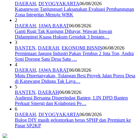
DAERAH
,
DI YOGYAKARTA
06/08/2026
Kapanewon Tanjungsari Laksanakan Evaluasi Pembangunan
Zona Integritas Menuju WBK
2
DAERAH
,
JAWA BARAT
06/08/2026
Ganti Rugi Tak Kunjung Dibayar, Wawan Irawan
Didampingi Kuasa Hukum Geruduk 3 Instans…
3
BANTEN
,
DAERAH
,
EKONOMI BISNIS
06/08/2026
Permintaan Jagung Industri Pakan Tembus 2 Juta Ton, Andra
Soni Dorong Satu Desa Satu …
4
DAERAH
,
JAWA BARAT
06/08/2026
Mutu Dipertanyakan, Tulangan Besi Proyek Jalan Poros Desa
di Karawang Diduga Tak Laya…
5
BANTEN
,
DAERAH
06/08/2026
Audiensi Bersama Disperindag Banten, LIN DPD Banten
Perkuat Sinergi dan Kolaborasi Pe…
6
DAERAH
,
DI YOGYAKARTA
06/08/2026
Bulog DIY masih gelontorkan beras SPHP dan Premium ke
Pasar SP2KP