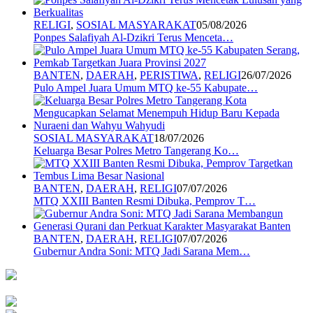
RELIGI
,
SOSIAL MASYARAKAT
05/08/2026
Ponpes Salafiyah Al-Dzikri Terus Menceta…
BANTEN
,
DAERAH
,
PERISTIWA
,
RELIGI
26/07/2026
Pulo Ampel Juara Umum MTQ ke-55 Kabupate…
SOSIAL MASYARAKAT
18/07/2026
Keluarga Besar Polres Metro Tangerang Ko…
BANTEN
,
DAERAH
,
RELIGI
07/07/2026
MTQ XXIII Banten Resmi Dibuka, Pemprov T…
BANTEN
,
DAERAH
,
RELIGI
07/07/2026
Gubernur Andra Soni: MTQ Jadi Sarana Mem…