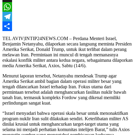
X
WhatsApp
Telegram
Share
TEL AVIV|INTIP24NEWS.COM – Perdana Menteri Israel,
Benjamin Netanyahu, dilaporkan secara langsung meminta Presiden
Amerika Serikat, Donald Trump, untuk ikut terlibat dalam perang
melawan Iran. Permintaan ini muncul di tengah memanasnya
eskalasi konflik militer antara kedua negara, sebagaimana dilaporkan
media Amerika Serikat, Axios, Sabtu (14/6).
Menurut laporan tersebut, Netanyahu mendesak Trump agar
Amerika Serikat ambil bagian dalam operasi militer besar yang
tengah dilancarkan Israel terhadap Iran. Fokus utama dari
permintaan tersebut adalah menghancurkan fasilitas nuklir bawah
tanah Iran, termasuk kompleks Fordow yang dikenal memiliki
perlindungan sangat kuat.
“Israel menyadari bahwa operasi skala besar untuk menonaktifkan
program nuklir Iran sulit dilakukan sendiri. Keterlibatan militer AS
dinilai krusial untuk menghancurkan target-target utama yang
selama ini menjadi perhatian komunitas intelijen Barat,” tulis Axios
mengutip sumber yang mengetahui pembicaraan keduanya.