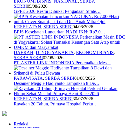
EKONOMI BISNIS
,
NASIONAL
,
SERBA
SERBI
05/08/2026
GPFE 2026 Resmi Dibuka: Pengadaan Strate…
KESEHATAN
,
SERBA SERBI
04/08/2026
BPJS Kesehatan Luncurkan NADI JKN: Rp7.0…
DAERAH
,
DI YOGYAKARTA
,
EKONOMI BISNIS
,
SERBA SERBI
02/08/2026
PT. ASTER LINK INDONESIA Perkenalkan Mes…
PARAWISATA
,
SERBA SERBI
01/08/2026
Desainer Meggie Hadiyanto Tampilkan 8 De…
KESEHATAN
,
SERBA SERBI
30/07/2026
Rayakan 20 Tahun, Primaya Hospital Perku…
Redaksi