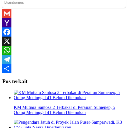
Gmail
Yahoo
Mail
Facebook
X
WhatsApp
Telegram
Share
Pos terkait
KM Mutiara Santosa 2 Terbakar di Perairan Sumenep, 5
Orang Meninggal 41 Belum Ditemukan