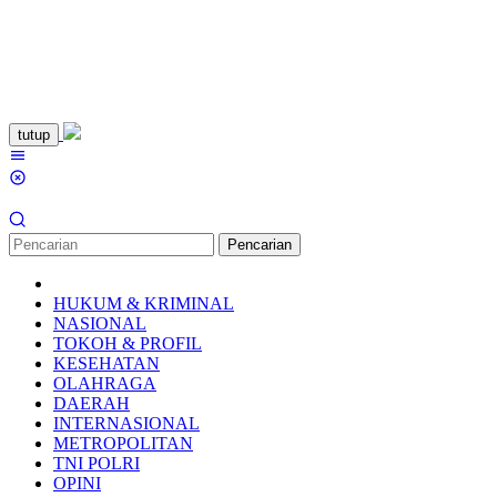
Loncat
tutup
ke
Menu
konten
Mobile
Pencarian
HUKUM & KRIMINAL
NASIONAL
TOKOH & PROFIL
KESEHATAN
OLAHRAGA
DAERAH
INTERNASIONAL
METROPOLITAN
TNI POLRI
OPINI