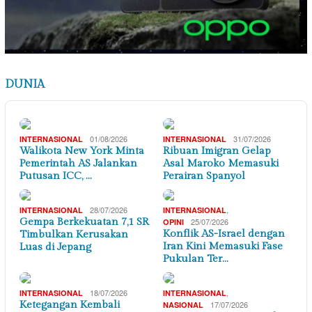
DUNIA
01/08/2026
31/07/2026
INTERNASIONAL
INTERNASIONAL
Walikota New York Minta
Ribuan Imigran Gelap
Pemerintah AS Jalankan
Asal Maroko Memasuki
Putusan ICC, …
Perairan Spanyol
28/07/2026
,
INTERNASIONAL
INTERNASIONAL
Gempa Berkekuatan 7,1 SR
25/07/2026
OPINI
Konflik AS-Israel dengan
Timbulkan Kerusakan
Iran Kini Memasuki Fase
Luas di Jepang
Pukulan Ter…
18/07/2026
,
INTERNASIONAL
INTERNASIONAL
Ketegangan Kembali
17/07/2026
NASIONAL