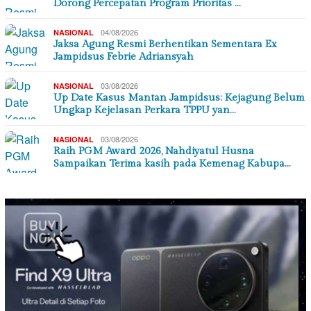
Dorong Percepatan Program Prioritas …
04/08/2026
NASIONAL
Jaksa Agung Resmi Berhentikan Sementara Ex
Jampidsus Febrie Adriansyah
03/08/2026
NASIONAL
Up Date Kasus Mantan Jampidsus: Kejagung Belum
Ungkap Kejelasan Perkara TPPU yan…
03/08/2026
NASIONAL
Raih PGM Award 2026, Nahdiyatul Husna
Sampaikan Terima kasih pada Kemenag Kabupa…