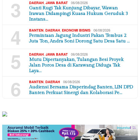
3
,
06/08/2026
DAERAH
JAWA BARAT
Ganti Rugi Tak Kunjung Dibayar, Wawan
Irawan Didampingi Kuasa Hukum Geruduk 3
Instans…
4
,
,
06/08/2026
BANTEN
DAERAH
EKONOMI BISNIS
Permintaan Jagung Industri Pakan Tembus 2
Juta Ton, Andra Soni Dorong Satu Desa Satu …
5
,
06/08/2026
DAERAH
JAWA BARAT
Mutu Dipertanyakan, Tulangan Besi Proyek
Jalan Poros Desa di Karawang Diduga Tak
Laya…
6
,
06/08/2026
BANTEN
DAERAH
Audiensi Bersama Disperindag Banten, LIN DPD
Banten Perkuat Sinergi dan Kolaborasi Pe…