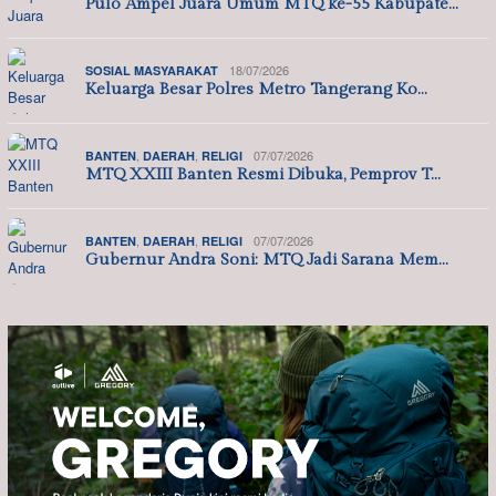
Pulo Ampel Juara Umum MTQ ke-55 Kabupate…
18/07/2026
SOSIAL MASYARAKAT
Keluarga Besar Polres Metro Tangerang Ko…
,
,
07/07/2026
BANTEN
DAERAH
RELIGI
MTQ XXIII Banten Resmi Dibuka, Pemprov T…
,
,
07/07/2026
BANTEN
DAERAH
RELIGI
Gubernur Andra Soni: MTQ Jadi Sarana Mem…