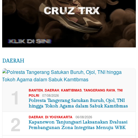
DAERAH
1
,
,
,
,
BANTEN
DAERAH
KAMTIBMAS
TANGERANG RAYA
TNI
07/08/2026
POLRI
Polresta Tangerang Satukan Buruh, Ojol, TNI
hingga Tokoh Agama dalam Sabuk Kamtibmas
2
,
06/08/2026
DAERAH
DI YOGYAKARTA
Kapanewon Tanjungsari Laksanakan Evaluasi
Pembangunan Zona Integritas Menuju WBK