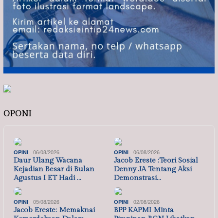
OPONI
06/08/2026
06/08/2026
OPINI
OPINI
Daur Ulang Wacana
Jacob Ereste :Teori Sosial
Kejadian Besar di Bulan
Denny JA Tentang Aksi
Agustus I ET Hadi …
Demonstrasi…
05/08/2026
02/08/2026
OPINI
OPINI
Jacob Ereste: Memaknai
BPP KAPMI Minta