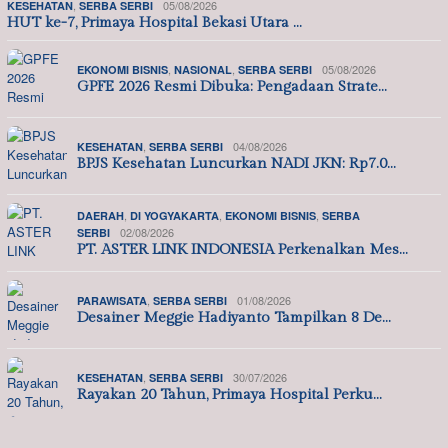
,
05/08/2026
KESEHATAN
SERBA SERBI
HUT ke-7, Primaya Hospital Bekasi Utara …
,
,
05/08/2026
EKONOMI BISNIS
NASIONAL
SERBA SERBI
GPFE 2026 Resmi Dibuka: Pengadaan Strate…
,
04/08/2026
KESEHATAN
SERBA SERBI
BPJS Kesehatan Luncurkan NADI JKN: Rp7.0…
,
,
,
DAERAH
DI YOGYAKARTA
EKONOMI BISNIS
SERBA
02/08/2026
SERBI
PT. ASTER LINK INDONESIA Perkenalkan Mes…
,
01/08/2026
PARAWISATA
SERBA SERBI
Desainer Meggie Hadiyanto Tampilkan 8 De…
,
30/07/2026
KESEHATAN
SERBA SERBI
Rayakan 20 Tahun, Primaya Hospital Perku…