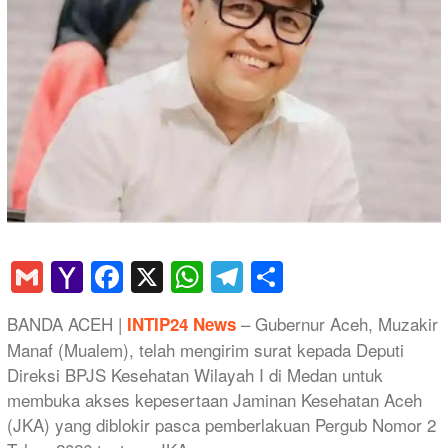
Gmail
Yahoo
Facebook
X
WhatsApp
Telegram
Share
Mail
BANDA ACEH |
– Gubernur Aceh, Muzakir
INTIP24 News
Manaf (Mualem), telah mengirim surat kepada Deputi
Direksi BPJS Kesehatan Wilayah I di Medan untuk
membuka akses kepesertaan Jaminan Kesehatan Aceh
(JKA) yang diblokir pasca pemberlakuan Pergub Nomor 2