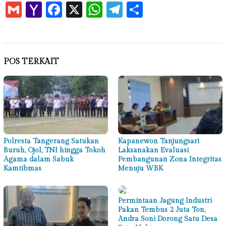
Gmail
Yahoo
Facebook
X
WhatsApp
Telegram
Share
Mail
POS TERKAIT
Polresta Tangerang Satukan
Kapanewon Tanjungsari
Buruh, Ojol, TNI hingga Tokoh
Laksanakan Evaluasi
Agama dalam Sabuk
Pembangunan Zona Integritas
Kamtibmas
Menuju WBK
Permintaan Jagung Industri
Pakan Tembus 2 Juta Ton,
Andra Soni Dorong Satu Desa