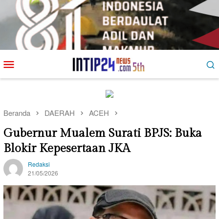
Loncat
Menu
ke
Mobile
konten
Beranda
DAERAH
ACEH
Gubernur Mualem Surati BPJS: Buka
Blokir Kepesertaan JKA
Redaksi
21/05/2026