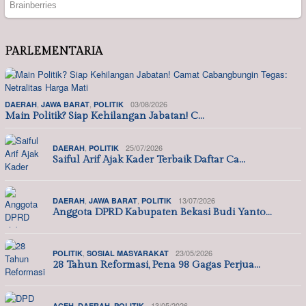
PARLEMENTARIA
,
,
03/08/2026
DAERAH
JAWA BARAT
POLITIK
Main Politik? Siap Kehilangan Jabatan! C…
,
25/07/2026
DAERAH
POLITIK
Saiful Arif Ajak Kader Terbaik Daftar Ca…
,
,
13/07/2026
DAERAH
JAWA BARAT
POLITIK
Anggota DPRD Kabupaten Bekasi Budi Yanto…
,
23/05/2026
POLITIK
SOSIAL MASYARAKAT
28 Tahun Reformasi, Pena 98 Gagas Perjua…
,
,
13/05/2026
ACEH
DAERAH
POLITIK