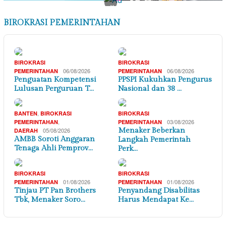
×
BIROKRASI PEMERINTAHAN
BIROKRASI
BIROKRASI
06/08/2026
06/08/2026
PEMERINTAHAN
PEMERINTAHAN
Penguatan Kompetensi
PPSPI Kukuhkan Pengurus
Lulusan Perguruan T…
Nasional dan 38 …
,
BANTEN
BIROKRASI
BIROKRASI
,
03/08/2026
PEMERINTAHAN
PEMERINTAHAN
05/08/2026
Menaker Beberkan
DAERAH
AMBB Soroti Anggaran
Langkah Pemerintah
Tenaga Ahli Pemprov…
Perk…
BIROKRASI
BIROKRASI
01/08/2026
01/08/2026
PEMERINTAHAN
PEMERINTAHAN
Tinjau PT Pan Brothers
Penyandang Disabilitas
Tbk, Menaker Soro…
Harus Mendapat Ke…