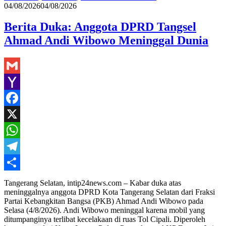
04/08/2026
04/08/2026
Berita Duka: Anggota DPRD Tangsel
Ahmad Andi Wibowo Meninggal Dunia
Gmail
Yahoo
Mail
Facebook
X
WhatsApp
Telegram
Share
Tangerang Selatan, intip24news.com – Kabar duka atas
meninggalnya anggota DPRD Kota Tangerang Selatan dari Fraksi
Partai Kebangkitan Bangsa (PKB) Ahmad Andi Wibowo pada
Selasa (4/8/2026). Andi Wibowo meninggal karena mobil yang
ditumpanginya terlibat kecelakaan di ruas Tol Cipali. Diperoleh