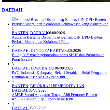
DAERAH
1
BANTEN
,
DAERAH
06/08/2026
Audiensi Bersama Disperindag Banten, LIN DPD Banten
Perkuat Sinergi dan Kolaborasi Pe…
2
DAERAH
,
DI YOGYAKARTA
06/08/2026
Bulog DIY masih gelontorkan beras SPHP dan Premium ke
Pasar SP2KP
3
DAERAH
,
JAWA BARAT
06/08/2026
IWO Indonesia Kabupaten Bekasi Serahkan Bukti Pengajuan
Bantuan Rutisae ke BAZNAS unt…
4
BANTEN
,
BIROKRASI PEMERINTAHAN
,
DAERAH
05/08/2026
AMBB Soroti Anggaran Tenaga Ahli Pemprov Banten
Rp55,47 Miliar, Siap Laporkan ke KPK …
5
DAERAH
05/08/2026