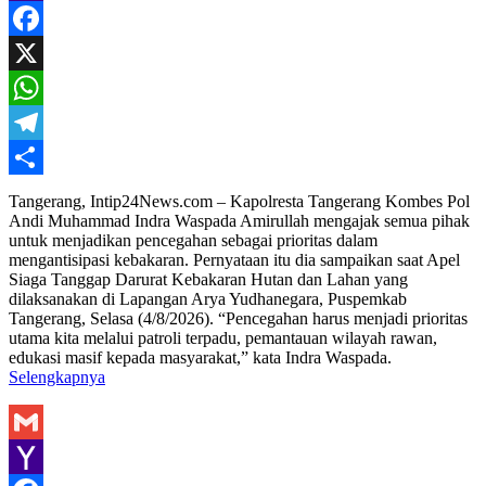
Yahoo
Mail
Facebook
X
WhatsApp
Telegram
Share
Tangerang, Intip24News.com – Kapolresta Tangerang Kombes Pol
Andi Muhammad Indra Waspada Amirullah mengajak semua pihak
untuk menjadikan pencegahan sebagai prioritas dalam
mengantisipasi kebakaran. Pernyataan itu dia sampaikan saat Apel
Siaga Tanggap Darurat Kebakaran Hutan dan Lahan yang
dilaksanakan di Lapangan Arya Yudhanegara, Puspemkab
Tangerang, Selasa (4/8/2026). “Pencegahan harus menjadi prioritas
utama kita melalui patroli terpadu, pemantauan wilayah rawan,
edukasi masif kepada masyarakat,” kata Indra Waspada.
Selengkapnya
Gmail