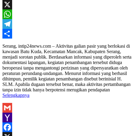
Mail
Facebook
X
WhatsApp
Telegram
Share
Serang, intip24news.com – Aktivitas galian pasir yang berlokasi di
kawasan Batu Kuda, Kecamatan Mancak, Kabupaten Serang,
menjadi sorotan publik. Berdasarkan informasi yang diperoleh serta
dokumentasi lapangan, kegiatan penambangan tersebut diduga
beroperasi tanpa mengantongi perizinan yang dipersyaratkan oleh
peraturan perundang-undangan. Menurut informasi yang berhasil
dihimpun, pemilik kegiatan penambangan disebut berinisial H.
SLM. Apabila dugaan tersebut benar, maka aktivitas pertambangan
tanpa izin tidak hanya berpotensi merugikan pendapatan
Selengkapnya
Gmail
Yahoo