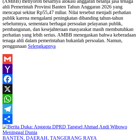
(AMBB) menyoroti besarnya alokasi anggaran belanja jasa tenaga
ahli Pemerintah Provinsi Banten Tahun Anggaran 2026 yang
mencapai sekitar Rp55,47 miliar. Nilai tersebut menjadi perhatian
publik karena mengalami peningkatan dibanding tahun-tahun
sebelumnya, sementara berbagai persoalan pelayanan publik,
pembangunan, dan kesejahteraan masyarakat masih membutuhkan
perhatian yang lebih serius. AMBB menegaskan bahwa keberadaan
tenaga ahli dalam pemerintahan bukanlah persoalan. Namun,
penggunaan
Selengkapnya
Gmail
Yahoo
Mail
Facebook
X
WhatsApp
Telegram
Share
Redaksi
BANTEN
,
DAERAH
,
TANGERANG RAYA