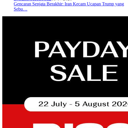
Gencaran Senjata Berakhir: Iran Kecam Ucapan Trump yang
Sebu…