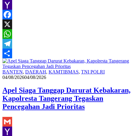
Gmail
Yahoo
Mail
Facebook
X
WhatsApp
Telegram
Share
wahyu
BANTEN
,
DAERAH
,
KAMTIBMAS
,
TNI POLRI
Makalangan
04/08/2026
04/08/2026
Apel Siaga Tanggap Darurat Kebakaran,
Kapolresta Tangerang Tegaskan
Pencegahan Jadi Prioritas
Gmail