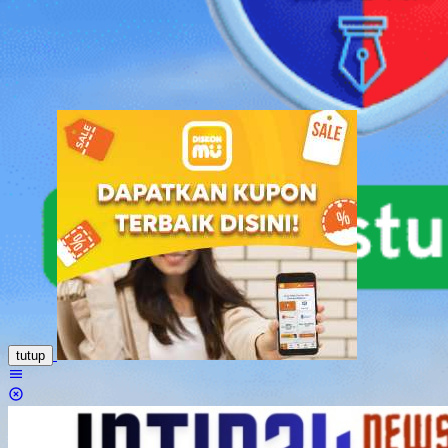
Loncat
ke
konten
tutup
Menu
Mobile