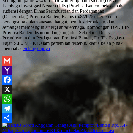
Serang, intip24news.com – Dewan Pimpinan Daerah (DPD)
Lembaga Investigasi Negara (LIN) Provinsi Banten melaksanakan
audiensi dengan Dinas Perindustrian dan Perdagangan
(Disperindag) Provinsi Banten, Kamis (5/8/2026). Pertemuan
berlangsung dalam suasana hangat, penuh keterbukaan, dan
semangat membangun sinergi antarlembaga. Rombongan DPD LIN
Provinsi Banten disambut langsung oleh Sekretaris Dinas
Perindustrian dan Perdagangan Provinsi Banten, Dr. Tb. Regiasa
Fajar, S.E., M.TP. Dalam pertemuan tersebut, kedua belah pihak
membahas
Selengkapnya
Gmail
Yahoo
Mail
Facebook
X
WhatsApp
Telegram
Share