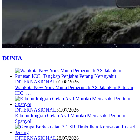
DUNIA
INTERNASIONAL
01/08/2026
Walikota New York Minta Pemerintah AS Jalankan Putusan
ICC, …
INTERNASIONAL
31/07/2026
Ribuan Imigran Gelap Asal Maroko Memasuki Perairan
Spanyol
INTERNASIONAL
28/07/2026