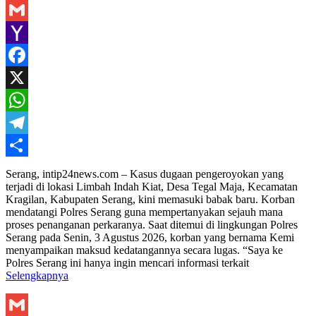
Gmail
Yahoo
Mail
Facebook
X
WhatsApp
Telegram
Share
Serang, intip24news.com – Kasus dugaan pengeroyokan yang
terjadi di lokasi Limbah Indah Kiat, Desa Tegal Maja, Kecamatan
Kragilan, Kabupaten Serang, kini memasuki babak baru. Korban
mendatangi Polres Serang guna mempertanyakan sejauh mana
proses penanganan perkaranya. Saat ditemui di lingkungan Polres
Serang pada Senin, 3 Agustus 2026, korban yang bernama Kemi
menyampaikan maksud kedatangannya secara lugas. “Saya ke
Polres Serang ini hanya ingin mencari informasi terkait
Selengkapnya