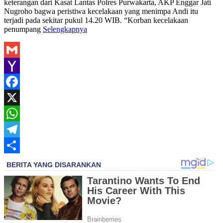
keterangan dari Kasat Lantas Polres Purwakarta, AKP Enggar Jati
Nugroho bagwa peristiwa kecelakaan yang menimpa Andi itu
terjadi pada sekitar pukul 14.20 WIB. “Korban kecelakaan
penumpang
Selengkapnya
Gmail
Yahoo
Mail
Facebook
X
WhatsApp
Telegram
Share