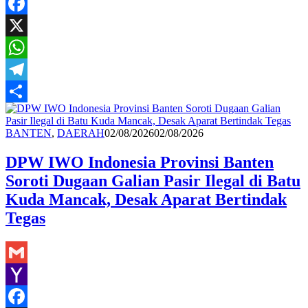
Yahoo
Mail
Facebook
X
WhatsApp
Telegram
Share
Redaksi
BANTEN
,
DAERAH
02/08/2026
02/08/2026
DPW IWO Indonesia Provinsi Banten
Soroti Dugaan Galian Pasir Ilegal di Batu
Kuda Mancak, Desak Aparat Bertindak
Tegas
Gmail
Yahoo