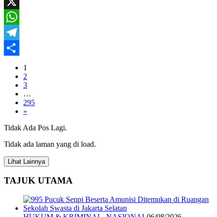
Mail
Facebook
X
WhatsApp
Telegram
Share
1
2
3
…
295
»
Tidak Ada Pos Lagi.
Tidak ada laman yang di load.
Lihat Lainnya
TAJUK UTAMA
HUKUM & KRIMINAL
,
NASIONAL
06/08/2026