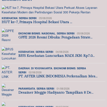
,
05/08/2026
KESEHATAN
SERBA SERBI
HUT ke-7, Primaya Hospital Bekasi Utara …
,
,
05/08/2026
EKONOMI BISNIS
NASIONAL
SERBA SERBI
GPFE 2026 Resmi Dibuka: Pengadaan Strate…
,
04/08/2026
KESEHATAN
SERBA SERBI
BPJS Kesehatan Luncurkan NADI JKN: Rp7.0…
,
,
,
DAERAH
DI YOGYAKARTA
EKONOMI BISNIS
SERBA
02/08/2026
SERBI
PT. ASTER LINK INDONESIA Perkenalkan Mes…
,
01/08/2026
PARAWISATA
SERBA SERBI
Desainer Meggie Hadiyanto Tampilkan 8 De…
,
30/07/2026
KESEHATAN
SERBA SERBI