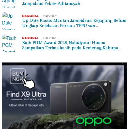
Jampidsus Febrie Adriansyah
03/08/2026
NASIONAL
Up Date Kasus Mantan Jampidsus: Kejagung Belum
Ungkap Kejelasan Perkara TPPU yan…
03/08/2026
NASIONAL
Raih PGM Award 2026, Nahdiyatul Husna
Sampaikan Terima kasih pada Kemenag Kabupa…