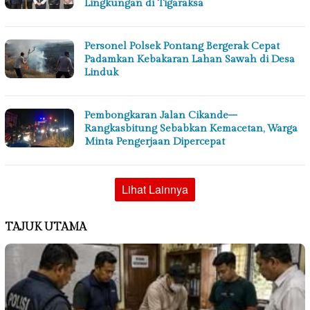
Lingkungan di Tigaraksa
Personel Polsek Pontang Bergerak Cepat
Padamkan Kebakaran Lahan Sawah di Desa
Linduk
Pembongkaran Jalan Cikande–
Rangkasbitung Sebabkan Kemacetan, Warga
Minta Pengerjaan Dipercepat
Lihat Lainnya
TAJUK UTAMA