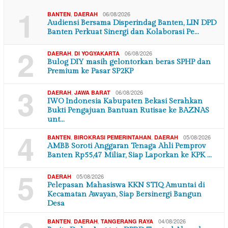
1
,
06/08/2026
BANTEN
DAERAH
Audiensi Bersama Disperindag Banten, LIN DPD
Banten Perkuat Sinergi dan Kolaborasi Pe…
2
,
06/08/2026
DAERAH
DI YOGYAKARTA
Bulog DIY masih gelontorkan beras SPHP dan
Premium ke Pasar SP2KP
3
,
06/08/2026
DAERAH
JAWA BARAT
IWO Indonesia Kabupaten Bekasi Serahkan
Bukti Pengajuan Bantuan Rutisae ke BAZNAS
unt…
4
,
,
05/08/2026
BANTEN
BIROKRASI PEMERINTAHAN
DAERAH
AMBB Soroti Anggaran Tenaga Ahli Pemprov
Banten Rp55,47 Miliar, Siap Laporkan ke KPK …
5
05/08/2026
DAERAH
Pelepasan Mahasiswa KKN STIQ Amuntai di
Kecamatan Awayan, Siap Bersinergi Bangun
Desa
,
,
04/08/2026
BANTEN
DAERAH
TANGERANG RAYA