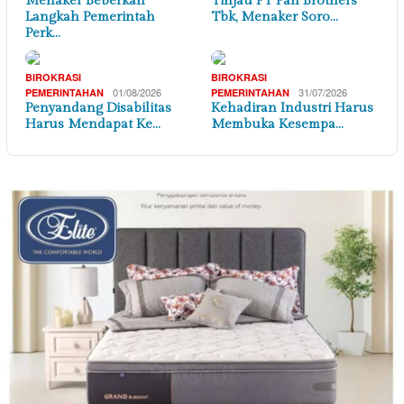
Menaker Beberkan
Tinjau PT Pan Brothers
Langkah Pemerintah
Tbk, Menaker Soro…
Perk…
BIROKRASI
BIROKRASI
01/08/2026
31/07/2026
PEMERINTAHAN
PEMERINTAHAN
Penyandang Disabilitas
Kehadiran Industri Harus
Harus Mendapat Ke…
Membuka Kesempa…