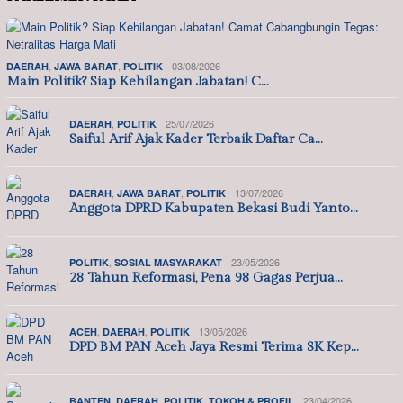
,
,
03/08/2026
DAERAH
JAWA BARAT
POLITIK
Main Politik? Siap Kehilangan Jabatan! C…
,
25/07/2026
DAERAH
POLITIK
Saiful Arif Ajak Kader Terbaik Daftar Ca…
,
,
13/07/2026
DAERAH
JAWA BARAT
POLITIK
Anggota DPRD Kabupaten Bekasi Budi Yanto…
,
23/05/2026
POLITIK
SOSIAL MASYARAKAT
28 Tahun Reformasi, Pena 98 Gagas Perjua…
,
,
13/05/2026
ACEH
DAERAH
POLITIK
DPD BM PAN Aceh Jaya Resmi Terima SK Kep…
,
,
,
23/04/2026
BANTEN
DAERAH
POLITIK
TOKOH & PROFIL