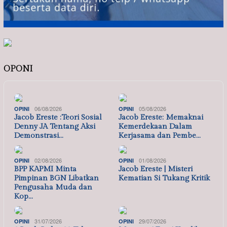
OPONI
06/08/2026
05/08/2026
OPINI
OPINI
Jacob Ereste :Teori Sosial
Jacob Ereste: Memaknai
Denny JA Tentang Aksi
Kemerdekaan Dalam
Demonstrasi…
Kerjasama dan Pembe…
02/08/2026
01/08/2026
OPINI
OPINI
BPP KAPMI Minta
Jacob Ereste | Misteri
Pimpinan BGN Libatkan
Kematian Si Tukang Kritik
Pengusaha Muda dan
Kop…
31/07/2026
29/07/2026
OPINI
OPINI