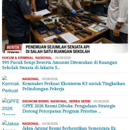
,
06/08/2026
HUKUM & KRIMINAL
NASIONAL
995 Pucuk Senpi Beserta Amunisi Ditemukan di Ruangan
Sekolah Swasta di Jakarta S…
05/08/2026
NASIONAL
Kemnaker Perkuat Ekosistem K3 untuk Tingkatkan
Pelindungan Pekerja
,
,
05/08/2026
EKONOMI BISNIS
NASIONAL
SERBA SERBI
GPFE 2026 Resmi Dibuka: Pengadaan Strategis
Dorong Percepatan Program Prioritas …
04/08/2026
NASIONAL
Jaksa Agung Resmi Berhentikan Sementara Ex