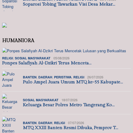
Soparosi Tobing Tawarkan Visi Desa Mekar…
HUMANIORA
,
05/08/2026
RELIGI
SOSIAL MASYARAKAT
Ponpes Salafiyah Al-Dzikri Terus Menceta…
,
,
,
26/07/2026
BANTEN
DAERAH
PERISTIWA
RELIGI
Pulo Ampel Juara Umum MTQ ke-55 Kabupate…
18/07/2026
SOSIAL MASYARAKAT
Keluarga Besar Polres Metro Tangerang Ko…
,
,
07/07/2026
BANTEN
DAERAH
RELIGI
MTQ XXIII Banten Resmi Dibuka, Pemprov T…