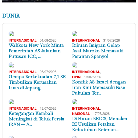
DUNIA
01/08/2026
31/07/2026
INTERNASIONAL
INTERNASIONAL
Walikota New York Minta
Ribuan Imigran Gelap
Pemerintah AS Jalankan
Asal Maroko Memasuki
Putusan ICC, …
Perairan Spanyol
28/07/2026
,
INTERNASIONAL
INTERNASIONAL
Gempa Berkekuatan 7,1 SR
25/07/2026
OPINI
Konflik AS-Israel dengan
Timbulkan Kerusakan
Iran Kini Memasuki Fase
Luas di Jepang
Pukulan Ter…
18/07/2026
,
INTERNASIONAL
INTERNASIONAL
Ketegangan Kembali
17/07/2026
NASIONAL
Di Forum BRICS, Menaker
Meningkat di Teluk Persia,
RI Usulkan Petakan
IRAN – A…
Kebutuhan Keteram…