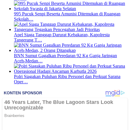
995 Pucuk Senpi Beserta Amunisi Ditemukan di Ruangan
Sekolah…
Apel Siaga Tanggap Darurat Kebakaran, Kapolresta
Tangerang T…
BNN Sumut Gagalkan Peredaran 92 Kg Ganja Jaringan
Aceh-Medan…
Polri Siagakan Puluhan Ribu Personel dan Perkuat Sarana
Oper…