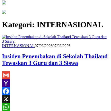
Kategori:
INTERNASIONAL
Redaksi
INTERNASIONAL
07/08/2026
07/08/2026
Insiden Penembakan di Sekolah Thailand
Tewaskan 3 Guru dan 3 Siswa
Gmail
Yahoo
Mail
Facebook
X