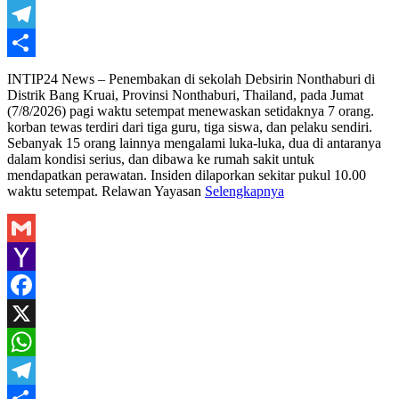
WhatsApp
Telegram
Share
INTIP24 News – Penembakan di sekolah Debsirin Nonthaburi di
Distrik Bang Kruai, Provinsi Nonthaburi, Thailand, pada Jumat
(7/8/2026) pagi waktu setempat menewaskan setidaknya 7 orang.
korban tewas terdiri dari tiga guru, tiga siswa, dan pelaku sendiri.
Sebanyak 15 orang lainnya mengalami luka-luka, dua di antaranya
dalam kondisi serius, dan dibawa ke rumah sakit untuk
mendapatkan perawatan. Insiden dilaporkan sekitar pukul 10.00
waktu setempat. Relawan Yayasan
Selengkapnya
Gmail
Yahoo
Mail
Facebook
X
WhatsApp
Telegram