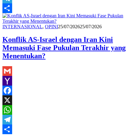
Telegram
Share
Redaksi
INTERNASIONAL
,
OPINI
25/07/2026
25/07/2026
Konflik AS-Israel dengan Iran Kini
Memasuki Fase Pukulan Terakhir yang
Menentukan?
Gmail
Yahoo
Mail
Facebook
X
WhatsApp
Telegram