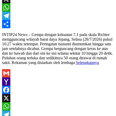
X
WhatsApp
Telegram
Share
INTIP24 News – Gempa dengan kekuatan 7,1 pada skala Richter
mengguncang wilayah barat daya Jepang, Selasa (28/7/2026) pukul
16:27 waktu setempat. Peringatan tsunami diumumkan hingga satu
jam setelahnya dicabut. Gempa berguncang dengan keras ke atas
dan ke bawah dan dari sisi ke sisi selama sekitar 10 hingga 20 detik.
Puluhan orang terluka dan sedikitnya 50 orang dirawat di rumah
sakit. Rekaman yang disiarkan oleh lembaga
Selengkapnya
Gmail
Yahoo
Mail
Facebook
X
WhatsApp