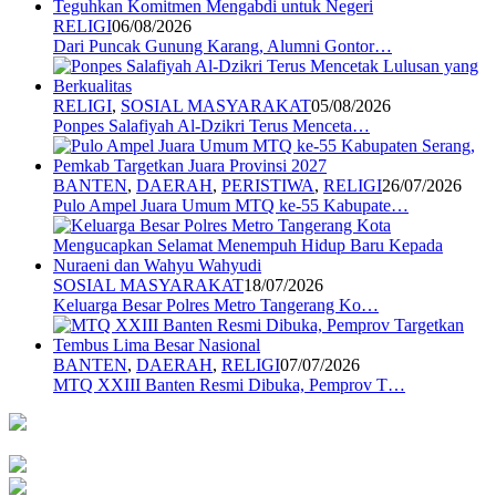
RELIGI
06/08/2026
Dari Puncak Gunung Karang, Alumni Gontor…
RELIGI
,
SOSIAL MASYARAKAT
05/08/2026
Ponpes Salafiyah Al-Dzikri Terus Menceta…
BANTEN
,
DAERAH
,
PERISTIWA
,
RELIGI
26/07/2026
Pulo Ampel Juara Umum MTQ ke-55 Kabupate…
SOSIAL MASYARAKAT
18/07/2026
Keluarga Besar Polres Metro Tangerang Ko…
BANTEN
,
DAERAH
,
RELIGI
07/07/2026
MTQ XXIII Banten Resmi Dibuka, Pemprov T…