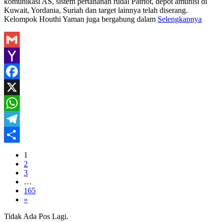
komunikasi AS, sistem pertahanan rudal Patriot, depot amunisi di
Kuwait, Yordania, Suriah dan target lainnya telah diserang.
Kelompok Houthi Yaman juga bergabung dalam
Selengkapnya
Gmail
Yahoo
Mail
Facebook
X
WhatsApp
Telegram
Share
1
2
3
…
165
»
Tidak Ada Pos Lagi.