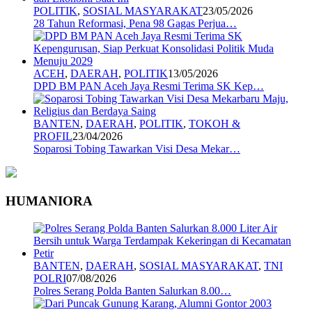
POLITIK
,
SOSIAL MASYARAKAT
23/05/2026
28 Tahun Reformasi, Pena 98 Gagas Perjua…
ACEH
,
DAERAH
,
POLITIK
13/05/2026
DPD BM PAN Aceh Jaya Resmi Terima SK Kep…
BANTEN
,
DAERAH
,
POLITIK
,
TOKOH &
PROFIL
23/04/2026
Soparosi Tobing Tawarkan Visi Desa Mekar…
HUMANIORA
BANTEN
,
DAERAH
,
SOSIAL MASYARAKAT
,
TNI
POLRI
07/08/2026
Polres Serang Polda Banten Salurkan 8.00…