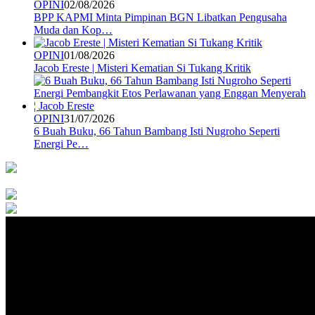
OPINI
02/08/2026
BPP KAPMI Minta Pimpinan BGN Libatkan Pengusaha
Muda dan Kop…
OPINI
01/08/2026
Jacob Ereste | Misteri Kematian Si Tukang Kritik
OPINI
31/07/2026
6 Buah Buku, 66 Tahun Bambang Isti Nugroho Seperti
Energi Pe…