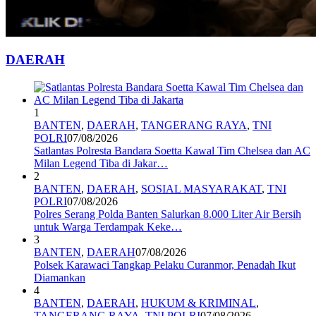
DAERAH
1
BANTEN
,
DAERAH
,
TANGERANG RAYA
,
TNI
POLRI
07/08/2026
Satlantas Polresta Bandara Soetta Kawal Tim Chelsea dan AC
Milan Legend Tiba di Jakar…
2
BANTEN
,
DAERAH
,
SOSIAL MASYARAKAT
,
TNI
POLRI
07/08/2026
Polres Serang Polda Banten Salurkan 8.000 Liter Air Bersih
untuk Warga Terdampak Keke…
3
BANTEN
,
DAERAH
07/08/2026
Polsek Karawaci Tangkap Pelaku Curanmor, Penadah Ikut
Diamankan
4
BANTEN
,
DAERAH
,
HUKUM & KRIMINAL
,
TANGERANG RAYA
,
TNI POLRI
07/08/2026