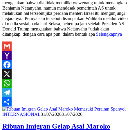
mengatakan bahwa dia tidak memiliki wewenang untuk menangkap
Benjamin Netanyahu, namun mendesak pemerintah AS untuk
melakukan hal tersebut jika perdana menteri Israel itu mengunjungi
negaranya. Pernyataan tersebut disampaikan Walikota melalui video
di media sosial pada hari Selasa, beberapa jam setelah Presiden AS
Donald Trump mengatakan bahwa Netanyahu “tidak akan
ditangkap, dengan cara apa pun, dalam bentuk apa
Selengkapnya
Gmail
Yahoo
Mail
Facebook
X
WhatsApp
Telegram
Share
Redaksi
INTERNASIONAL
31/07/2026
31/07/2026
Ribuan Imigran Gelap Asal Maroko