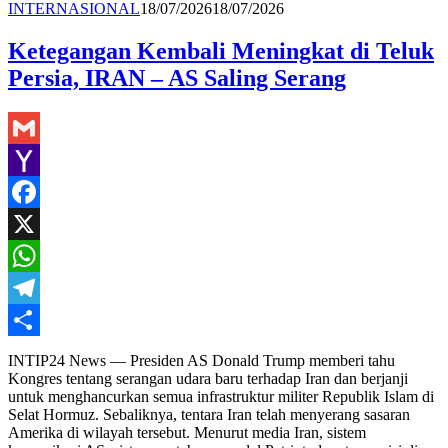
Redaksi
INTERNASIONAL
18/07/2026
18/07/2026
Ketegangan Kembali Meningkat di Teluk
Persia, IRAN – AS Saling Serang
Gmail
Yahoo
Mail
Facebook
X
WhatsApp
Telegram
Share
INTIP24 News — Presiden AS Donald Trump memberi tahu
Kongres tentang serangan udara baru terhadap Iran dan berjanji
untuk menghancurkan semua infrastruktur militer Republik Islam di
Selat Hormuz. Sebaliknya, tentara Iran telah menyerang sasaran
Amerika di wilayah tersebut. Menurut media Iran, sistem