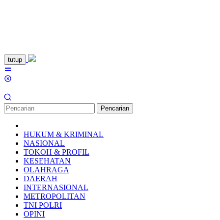
Loncat
tutup
ke
Menu
konten
Mobile
Pencarian
HUKUM & KRIMINAL
NASIONAL
TOKOH & PROFIL
KESEHATAN
OLAHRAGA
DAERAH
INTERNASIONAL
METROPOLITAN
TNI POLRI
OPINI