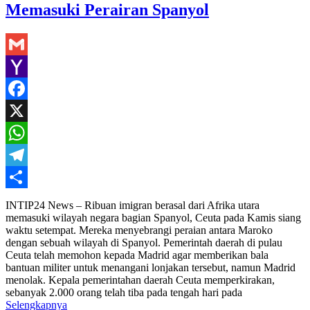
Memasuki Perairan Spanyol
Gmail
Yahoo
Mail
Facebook
X
WhatsApp
Telegram
Share
INTIP24 News – Ribuan imigran berasal dari Afrika utara
memasuki wilayah negara bagian Spanyol, Ceuta pada Kamis siang
waktu setempat. Mereka menyebrangi peraian antara Maroko
dengan sebuah wilayah di Spanyol. Pemerintah daerah di pulau
Ceuta telah memohon kepada Madrid agar memberikan bala
bantuan militer untuk menangani lonjakan tersebut, namun Madrid
menolak. Kepala pemerintahan daerah Ceuta memperkirakan,
sebanyak 2.000 orang telah tiba pada tengah hari pada
Selengkapnya