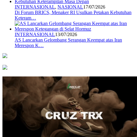
INTERNASIONAL
,
NASIONAL
17/07/2026
Di Forum BRICS, Menaker RI Usulkan Petakan Kebutuhan
Keteram…
INTERNASIONAL
13/07/2026
AS Lancarkan Gelombang Serangan Keempat atas Iran
Merespon K…