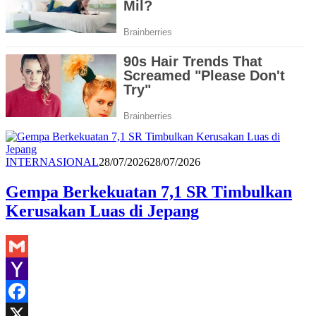
Redaksi
INTERNASIONAL
28/07/2026
28/07/2026
Gempa Berkekuatan 7,1 SR Timbulkan
Kerusakan Luas di Jepang
Gmail
Yahoo
Mail
Facebook