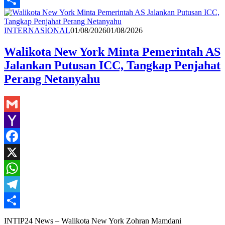
Share
Redaksi
INTERNASIONAL
01/08/2026
01/08/2026
Walikota New York Minta Pemerintah AS
Jalankan Putusan ICC, Tangkap Penjahat
Perang Netanyahu
Gmail
Yahoo
Mail
Facebook
X
WhatsApp
Telegram
Share
INTIP24 News – Walikota New York Zohran Mamdani