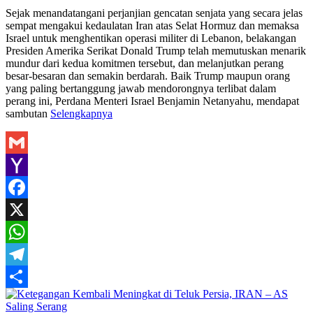
Share
Sejak menandatangani perjanjian gencatan senjata yang secara jelas
sempat mengakui kedaulatan Iran atas Selat Hormuz dan memaksa
Israel untuk menghentikan operasi militer di Lebanon, belakangan
Presiden Amerika Serikat Donald Trump telah memutuskan menarik
mundur dari kedua komitmen tersebut, dan melanjutkan perang
besar-besaran dan semakin berdarah. Baik Trump maupun orang
yang paling bertanggung jawab mendorongnya terlibat dalam
perang ini, Perdana Menteri Israel Benjamin Netanyahu, mendapat
sambutan
Selengkapnya
Gmail
Yahoo
Mail
Facebook
X
WhatsApp
Telegram
Share