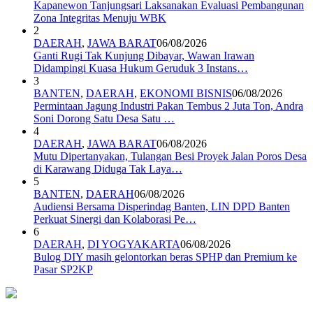
Kapanewon Tanjungsari Laksanakan Evaluasi Pembangunan
Zona Integritas Menuju WBK
2
DAERAH
,
JAWA BARAT
06/08/2026
Ganti Rugi Tak Kunjung Dibayar, Wawan Irawan
Didampingi Kuasa Hukum Geruduk 3 Instans…
3
BANTEN
,
DAERAH
,
EKONOMI BISNIS
06/08/2026
Permintaan Jagung Industri Pakan Tembus 2 Juta Ton, Andra
Soni Dorong Satu Desa Satu …
4
DAERAH
,
JAWA BARAT
06/08/2026
Mutu Dipertanyakan, Tulangan Besi Proyek Jalan Poros Desa
di Karawang Diduga Tak Laya…
5
BANTEN
,
DAERAH
06/08/2026
Audiensi Bersama Disperindag Banten, LIN DPD Banten
Perkuat Sinergi dan Kolaborasi Pe…
6
DAERAH
,
DI YOGYAKARTA
06/08/2026
Bulog DIY masih gelontorkan beras SPHP dan Premium ke
Pasar SP2KP