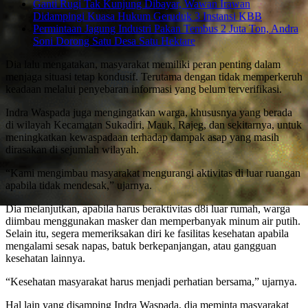
Ganti Rugi Tak Kunjung Dibayar, Wawan Irawan
Didampingi Kuasa Hukum Geruduk 3 Instansi KBB
Permintaan Jagung Industri Pakan Tembus 2 Juta Ton, Andra
Soni Dorong Satu Desa Satu Hektare
Dia lalu mengatakan, masyarakat memiliki peran penting dalam
menjaga situasi tetap kondusif. Terutama dengan tidak memperkeruh
keadaan melalui penyebaran informasi yang belum terverifikasi.
Indra Waspada juga mengingatkan warga, khususnya yang berada
di wilayah Kecamatan Sukadiri, Mauk, Rajeg, dan sekitarnya, untuk
meningkatkan kewaspadaan terhadap dampak asap yang masih
dirasakan di sejumlah wilayah.
“Kami mengimbau masyarakat mengurangi aktivitas di luar ruangan
apabila tidak mendesak,” ujarnya.
Dia melanjutkan, apabila harus beraktivitas d8i luar rumah, warga
diimbau menggunakan masker dan memperbanyak minum air putih.
Selain itu, segera memeriksakan diri ke fasilitas kesehatan apabila
mengalami sesak napas, batuk berkepanjangan, atau gangguan
kesehatan lainnya.
“Kesehatan masyarakat harus menjadi perhatian bersama,” ujarnya.
Hal lain yang disamping Indra Waspada, dia meminta masyarakat