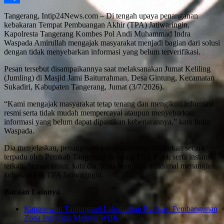
Share
Tangerang, Intip24News.com – Di tengah upaya penanganan
kebakaran Tempat Pembuangan Akhir (TPA) Jatiwaringin,
Kapolresta Tangerang Kombes Pol Andi Muhammad Indra
Waspada Amirullah mengajak masyarakat menjadi bagian dari solusi
dengan tidak menyebarkan informasi yang belum terverifikasi.
Pesan tersebut disampaikannya saat melaksanakan Jumat Keliling
(Jumling) di Masjid Jami Baiturrahman, Desa Gintung, Kecamatan
Sukadiri, Kabupaten Tangerang, Jumat (3/7/2026).
“Kami mengajak masyarakat tetap tenang dan mengikuti informasi
resmi serta tidak mudah mempercayai ataupun menyebarkan
informasi yang belum dapat dipastikan kebenarannya,” kata Indra
Waspada.
Dia menjelaskan, penanganan kebakaran terus dilakukan secara
terpadu oleh Pemkab Tangerang bersama TNI, Polri, serta instansi
terkait. Semua unsur, kata dia, terus berupaya maksimal menangani
kebakaran di TPA Jatiwaringin.
Bacaan Lainnya
Kapanewon Tanjungsari Laksanakan Evaluasi Pembangunan
Zona Integritas Menuju WBK