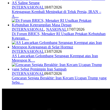
INTERNASIONAL
18/07/2026
Ketegangan Kembali Meningkat di Teluk Persia, IRAN –
A…
INTERNASIONAL
,
NASIONAL
17/07/2026
Di Forum BRICS, Menaker RI Usulkan Petakan Kebutuhan
Keteram…
INTERNASIONAL
13/07/2026
AS Lancarkan Gelombang Serangan Keempat atas Iran
Merespon K…
INTERNASIONAL
09/07/2026
Gencaran Senjata Berakhir: Iran Kecam Ucapan Trump yang
Sebu…