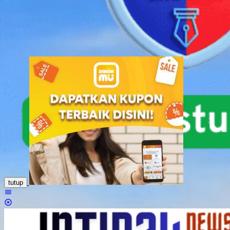
Loncat
ke
konten
tutup
Menu
Mobile