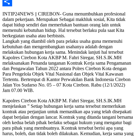
Telegram
Share
INTIP24NEWS || CIREBON- Guna menumbuhkan profesional
dalam pekerjaan. Merupakan Sebagai makhluk sosial, Kita tidak
dapat hidup sendiri dan memerlukan bantuan orang lain untuk
memenuhi kebutuhan hidup. Hal tersebut berlaku pula saat Kita
berkegiatan usaha atau berbisnis.
Langkah yang diambil oleh para pelaku usaha guna memenuhi
kebutuhan dan mengembangkan usahanya adalah dengan
melakukan hubungan kerja sama. Menindak lanjuti hal tersebut
Kapolres Cirebon Kota AKBP M. Fahri Siregar, SH.S.IK.MH
melaksanakan Penanda tanganan Kontrak Kerja sama Pengamanan
dan Pengawalan Tahun 2022 antara Polres Cirebon Kota dengan
Para Pengelola Objek Vital Nasional dan Objek Vital Kawasan
Tertentu. Bertempat di Kantor Perwakilan Bank Indonesia Cirebon
Jalan Yos Sudarso No. 05 – 07 Kota Cirebon. Rabu (12/1/2022)
Jam 07.00 WIB.
Kapolres Cirebon Kota AKBP M. Fahri Siregar, SH.S.IK.MH
menjelaskan ” Setiap hubungan kerja sama tersebut memerlukan
kontrak atau perjanjian untuk memastikan apa yang telah disepakati
dapat berjalan dengan lancar. Kontrak yang ditanda tangani bersama
oleh kedua belah pihak berlaku sebagai hukum yang mengatur bagi
para pihak yang membuatnya. Kontrak tersebut berisi apa yang
harus, boleh, dan tidak boleh dilakukan. Kemudian, kerja sama yang