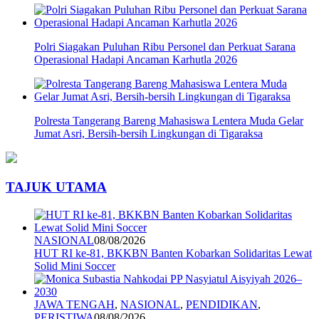
Polri Siagakan Puluhan Ribu Personel dan Perkuat Sarana
Operasional Hadapi Ancaman Karhutla 2026
Polresta Tangerang Bareng Mahasiswa Lentera Muda Gelar
Jumat Asri, Bersih-bersih Lingkungan di Tigaraksa
TAJUK UTAMA
NASIONAL
08/08/2026
HUT RI ke-81, BKKBN Banten Kobarkan Solidaritas Lewat
Solid Mini Soccer
JAWA TENGAH
,
NASIONAL
,
PENDIDIKAN
,
PERISTIWA
08/08/2026