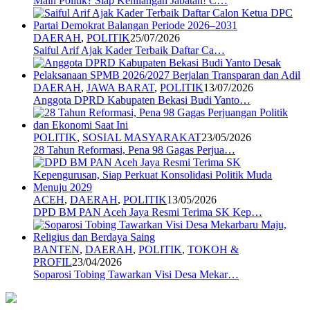
Main Politik? Siap Kehilangan Jabatan! C…
DAERAH
,
POLITIK
25/07/2026
Saiful Arif Ajak Kader Terbaik Daftar Ca…
DAERAH
,
JAWA BARAT
,
POLITIK
13/07/2026
Anggota DPRD Kabupaten Bekasi Budi Yanto…
POLITIK
,
SOSIAL MASYARAKAT
23/05/2026
28 Tahun Reformasi, Pena 98 Gagas Perjua…
ACEH
,
DAERAH
,
POLITIK
13/05/2026
DPD BM PAN Aceh Jaya Resmi Terima SK Kep…
BANTEN
,
DAERAH
,
POLITIK
,
TOKOH &
PROFIL
23/04/2026
Soparosi Tobing Tawarkan Visi Desa Mekar…