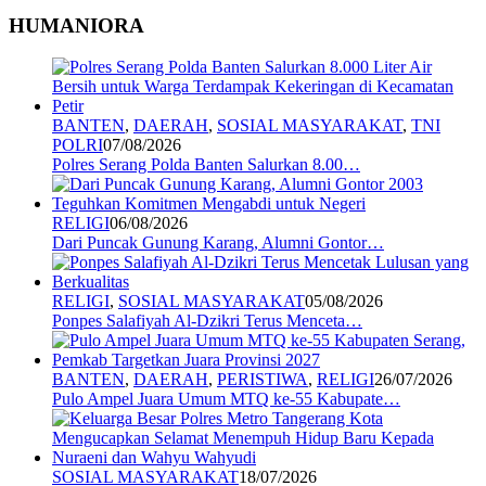
HUMANIORA
BANTEN
,
DAERAH
,
SOSIAL MASYARAKAT
,
TNI
POLRI
07/08/2026
Polres Serang Polda Banten Salurkan 8.00…
RELIGI
06/08/2026
Dari Puncak Gunung Karang, Alumni Gontor…
RELIGI
,
SOSIAL MASYARAKAT
05/08/2026
Ponpes Salafiyah Al-Dzikri Terus Menceta…
BANTEN
,
DAERAH
,
PERISTIWA
,
RELIGI
26/07/2026
Pulo Ampel Juara Umum MTQ ke-55 Kabupate…
SOSIAL MASYARAKAT
18/07/2026