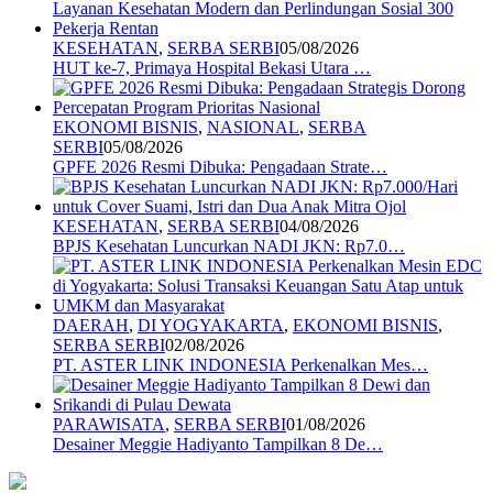
KESEHATAN
,
SERBA SERBI
05/08/2026
HUT ke-7, Primaya Hospital Bekasi Utara …
EKONOMI BISNIS
,
NASIONAL
,
SERBA
SERBI
05/08/2026
GPFE 2026 Resmi Dibuka: Pengadaan Strate…
KESEHATAN
,
SERBA SERBI
04/08/2026
BPJS Kesehatan Luncurkan NADI JKN: Rp7.0…
DAERAH
,
DI YOGYAKARTA
,
EKONOMI BISNIS
,
SERBA SERBI
02/08/2026
PT. ASTER LINK INDONESIA Perkenalkan Mes…
PARAWISATA
,
SERBA SERBI
01/08/2026
Desainer Meggie Hadiyanto Tampilkan 8 De…