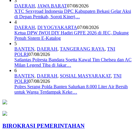
3
DAERAH
,
JAWA BARAT
07/08/2026
XTC Sexyroad Indonesia DPC Kabupaten Bekasi Gelar Aksi
di Depan Pemkab, Soroti Kinerj…
4
DAERAH
,
DI YOGYAKARTA
07/08/2026
Ketua DPW IWOI DIY Hadiri GPFE 2026 di JEC, Dukung
Penuh Sistem E-Katalog
5
BANTEN
,
DAERAH
,
TANGERANG RAYA
,
TNI
POLRI
07/08/2026
Satlantas Polresta Bandara Soetta Kawal Tim Chelsea dan AC
Milan Legend Tiba di Jakar…
6
BANTEN
,
DAERAH
,
SOSIAL MASYARAKAT
,
TNI
POLRI
07/08/2026
Polres Serang Polda Banten Salurkan 8.000 Liter Air Bersih
untuk Warga Terdampak Keke…
BIROKRASI PEMERINTAHAN