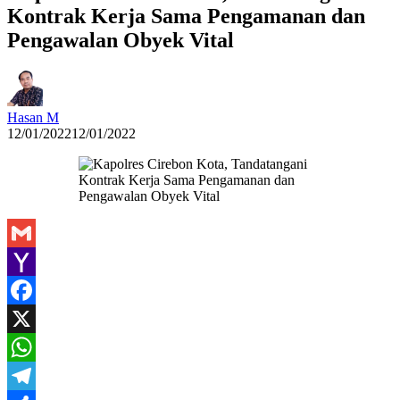
Kontrak Kerja Sama Pengamanan dan
Pengawalan Obyek Vital
Hasan M
12/01/2022
12/01/2022
Gmail
Yahoo
Mail
Facebook
X
WhatsApp