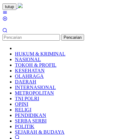
Loncat
tutup
ke
Menu
konten
Mobile
Pencarian
HUKUM & KRIMINAL
NASIONAL
TOKOH & PROFIL
KESEHATAN
OLAHRAGA
DAERAH
INTERNASIONAL
METROPOLITAN
TNI POLRI
OPINI
RELIGI
PENDIDIKAN
SERBA SERBI
POLITIK
SEJARAH & BUDAYA