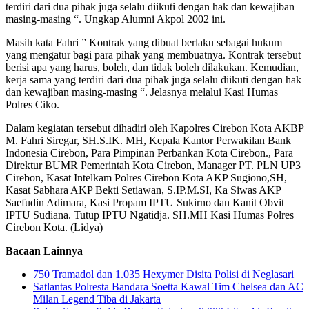
terdiri dari dua pihak juga selalu diikuti dengan hak dan kewajiban
masing-masing “. Ungkap Alumni Akpol 2002 ini.
Masih kata Fahri ” Kontrak yang dibuat berlaku sebagai hukum
yang mengatur bagi para pihak yang membuatnya. Kontrak tersebut
berisi apa yang harus, boleh, dan tidak boleh dilakukan. Kemudian,
kerja sama yang terdiri dari dua pihak juga selalu diikuti dengan hak
dan kewajiban masing-masing “. Jelasnya melalui Kasi Humas
Polres Ciko.
Dalam kegiatan tersebut dihadiri oleh Kapolres Cirebon Kota AKBP
M. Fahri Siregar, SH.S.IK. MH, Kepala Kantor Perwakilan Bank
Indonesia Cirebon, Para Pimpinan Perbankan Kota Cirebon., Para
Direktur BUMR Pemerintah Kota Cirebon, Manager PT. PLN UP3
Cirebon, Kasat Intelkam Polres Cirebon Kota AKP Sugiono,SH,
Kasat Sabhara AKP Bekti Setiawan, S.IP.M.SI, Ka Siwas AKP
Saefudin Adimara, Kasi Propam IPTU Sukirno dan Kanit Obvit
IPTU Sudiana. Tutup IPTU Ngatidja. SH.MH Kasi Humas Polres
Cirebon Kota. (Lidya)
Bacaan Lainnya
750 Tramadol dan 1.035 Hexymer Disita Polisi di Neglasari
Satlantas Polresta Bandara Soetta Kawal Tim Chelsea dan AC
Milan Legend Tiba di Jakarta