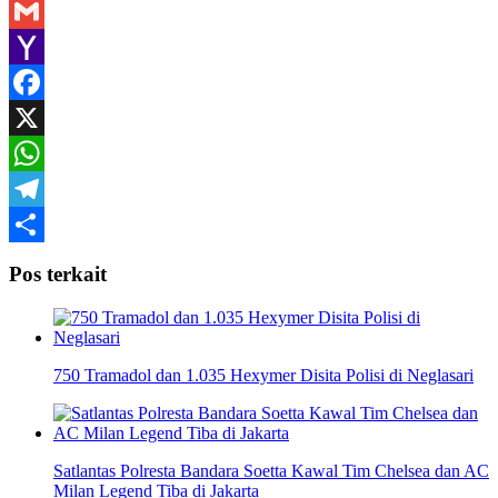
Gmail
Yahoo
Mail
Facebook
X
WhatsApp
Telegram
Share
Pos terkait
750 Tramadol dan 1.035 Hexymer Disita Polisi di Neglasari
Satlantas Polresta Bandara Soetta Kawal Tim Chelsea dan AC
Milan Legend Tiba di Jakarta