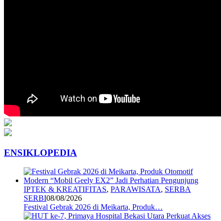
ENSIKLOPEDIA
IPTEK & KREATIFITAS
,
PARAWISATA
,
SERBA
SERBI
08/08/2026
Festival Gebrak 2026 di Meikarta, Produk…