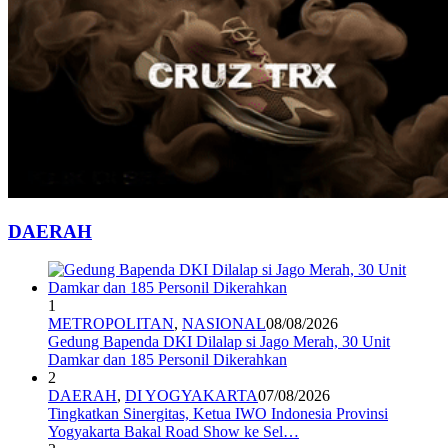
DAERAH
1
METROPOLITAN
,
NASIONAL
08/08/2026
Gedung Bapenda DKI Dilalap si Jago Merah, 30 Unit
Damkar dan 185 Personil Dikerahkan
2
DAERAH
,
DI YOGYAKARTA
07/08/2026
Tingkatkan Sinergitas, Ketua IWO Indonesia Provinsi
Yogyakarta Bakal Road Show ke Sel…