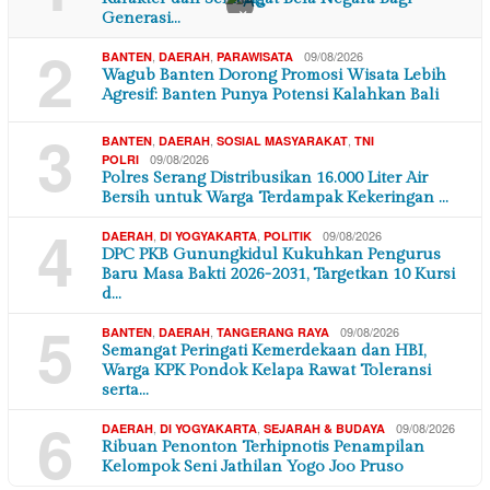
×
Generasi…
2
,
,
09/08/2026
BANTEN
DAERAH
PARAWISATA
Wagub Banten Dorong Promosi Wisata Lebih
Agresif: Banten Punya Potensi Kalahkan Bali
3
,
,
,
BANTEN
DAERAH
SOSIAL MASYARAKAT
TNI
09/08/2026
POLRI
Polres Serang Distribusikan 16.000 Liter Air
Bersih untuk Warga Terdampak Kekeringan …
4
,
,
09/08/2026
DAERAH
DI YOGYAKARTA
POLITIK
DPC PKB Gunungkidul Kukuhkan Pengurus
Baru Masa Bakti 2026-2031, Targetkan 10 Kursi
d…
5
,
,
09/08/2026
BANTEN
DAERAH
TANGERANG RAYA
Semangat Peringati Kemerdekaan dan HBI,
Warga KPK Pondok Kelapa Rawat Toleransi
serta…
6
,
,
09/08/2026
DAERAH
DI YOGYAKARTA
SEJARAH & BUDAYA
Ribuan Penonton Terhipnotis Penampilan
Kelompok Seni Jathilan Yogo Joo Pruso