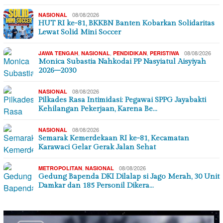
08/08/2026
NASIONAL
HUT RI ke-81, BKKBN Banten Kobarkan Solidaritas
Lewat Solid Mini Soccer
,
,
,
08/08/2026
JAWA TENGAH
NASIONAL
PENDIDIKAN
PERISTIWA
Monica Subastia Nahkodai PP Nasyiatul Aisyiyah
2026–2030
08/08/2026
NASIONAL
Pilkades Rasa Intimidasi: Pegawai SPPG Jayabakti
Kehilangan Pekerjaan, Karena Be…
08/08/2026
NASIONAL
Semarak Kemerdekaan RI ke-81, Kecamatan
Karawaci Gelar Gerak Jalan Sehat
,
08/08/2026
METROPOLITAN
NASIONAL
Gedung Bapenda DKI Dilalap si Jago Merah, 30 Unit
Damkar dan 185 Personil Dikera…