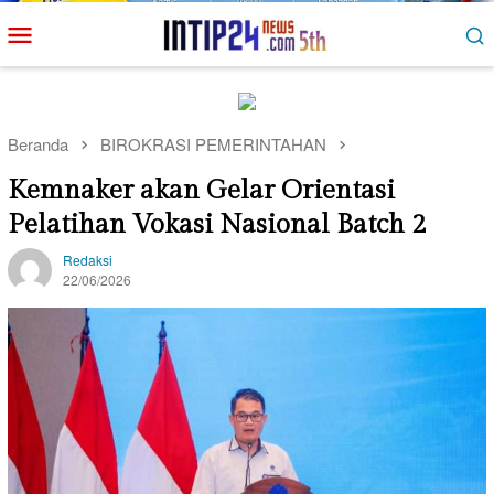
Loncat
Menu
ke
Mobile
konten
Beranda
BIROKRASI PEMERINTAHAN
Kemnaker akan Gelar Orientasi
Pelatihan Vokasi Nasional Batch 2
Redaksi
22/06/2026