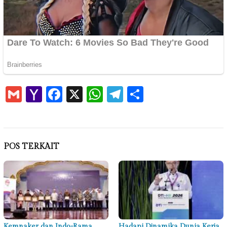
Gmail
Yahoo
Facebook
X
WhatsApp
Telegram
Share
Mail
POS TERKAIT
Kemnaker dan Indo-Rama
Hadapi Dinamika Dunia Kerja,