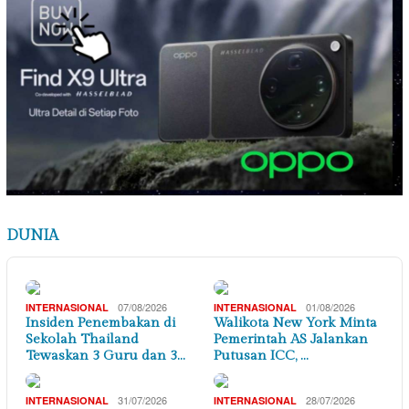
DUNIA
07/08/2026
01/08/2026
INTERNASIONAL
INTERNASIONAL
Insiden Penembakan di
Walikota New York Minta
Sekolah Thailand
Pemerintah AS Jalankan
Tewaskan 3 Guru dan 3…
Putusan ICC, …
31/07/2026
28/07/2026
INTERNASIONAL
INTERNASIONAL