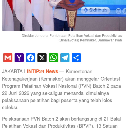
Direktur Jenderal Pembinaan Pelatihan Vokasi dan Produktivitas
(Binalavotas) Kemnaker, Darmawansyah
Gmail
Yahoo
Facebook
X
WhatsApp
Telegram
Share
Mail
JAKARTA I
— Kementerian
INTIP24 News
Ketenagakerjaan (Kemnaker) akan menggelar Orientasi
Program Pelatihan Vokasi Nasional (PVN) Batch 2 pada
22 Juni 2026 yang sekaligus menandai dimulainya
pelaksanaan pelatihan bagi peserta yang telah lolos
seleksi.
Pelaksanaan PVN Batch 2 akan berlangsung di 21 Balai
Pelatihan Vokasi dan Produktivitas (BPVP), 13 Satuan