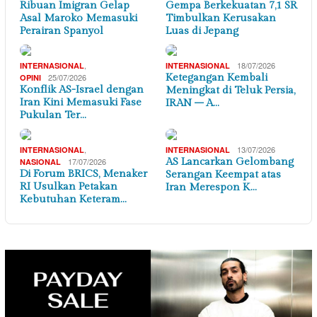
Ribuan Imigran Gelap
Gempa Berkekuatan 7,1 SR
Asal Maroko Memasuki
Timbulkan Kerusakan
Perairan Spanyol
Luas di Jepang
,
18/07/2026
INTERNASIONAL
INTERNASIONAL
25/07/2026
Ketegangan Kembali
OPINI
Konflik AS-Israel dengan
Meningkat di Teluk Persia,
Iran Kini Memasuki Fase
IRAN – A…
Pukulan Ter…
,
13/07/2026
INTERNASIONAL
INTERNASIONAL
17/07/2026
AS Lancarkan Gelombang
NASIONAL
Di Forum BRICS, Menaker
Serangan Keempat atas
RI Usulkan Petakan
Iran Merespon K…
Kebutuhan Keteram…