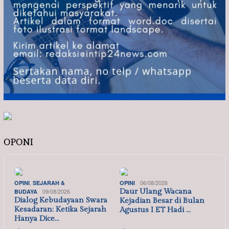
OPONI
,
06/08/2026
OPINI
SEJARAH &
OPINI
09/08/2026
Daur Ulang Wacana
BUDAYA
Dialog Kebudayaan Swara
Kejadian Besar di Bulan
Kesadaran: Ketika Sejarah
Agustus I ET Hadi …
Hanya Dice…