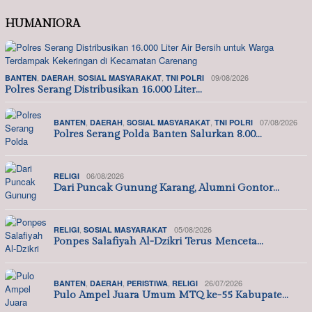
HUMANIORA
,
,
,
09/08/2026
BANTEN
DAERAH
SOSIAL MASYARAKAT
TNI POLRI
Polres Serang Distribusikan 16.000 Liter…
,
,
,
07/08/2026
BANTEN
DAERAH
SOSIAL MASYARAKAT
TNI POLRI
Polres Serang Polda Banten Salurkan 8.00…
06/08/2026
RELIGI
Dari Puncak Gunung Karang, Alumni Gontor…
,
05/08/2026
RELIGI
SOSIAL MASYARAKAT
Ponpes Salafiyah Al-Dzikri Terus Menceta…
,
,
,
26/07/2026
BANTEN
DAERAH
PERISTIWA
RELIGI
Pulo Ampel Juara Umum MTQ ke-55 Kabupate…