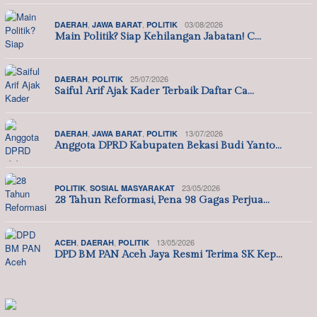
,
,
03/08/2026
DAERAH
JAWA BARAT
POLITIK
Main Politik? Siap Kehilangan Jabatan! C…
,
25/07/2026
DAERAH
POLITIK
Saiful Arif Ajak Kader Terbaik Daftar Ca…
,
,
13/07/2026
DAERAH
JAWA BARAT
POLITIK
Anggota DPRD Kabupaten Bekasi Budi Yanto…
,
23/05/2026
POLITIK
SOSIAL MASYARAKAT
28 Tahun Reformasi, Pena 98 Gagas Perjua…
,
,
13/05/2026
ACEH
DAERAH
POLITIK
DPD BM PAN Aceh Jaya Resmi Terima SK Kep…