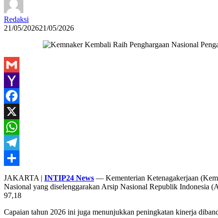
Redaksi
21/05/2026
21/05/2026
Gmail
Yahoo
Mail
Facebook
X
WhatsApp
Telegram
Share
JAKARTA |
INTIP24 News
— Kementerian Ketenagakerjaan (Kemnak
Nasional yang diselenggarakan Arsip Nasional Republik Indonesia
97,18
Capaian tahun 2026 ini juga menunjukkan peningkatan kinerja diban