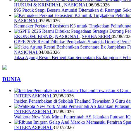
HUKUM & KRIMINAL
,
NASIONAL
06/08/2026
995 Pucuk Senpi Beserta Amunisi Ditemukan di Ruangan Seko
NASIONAL
05/08/2026
Kemnaker Perkuat Ekosistem K3 untuk Tingkatkan Pelindunga
EKONOMI BISNIS
,
NASIONAL
,
SERBA SERBI
05/08/202
GPFE 2026 Resmi Dibuka: Pengadaan Strategis Dorong Percep
NASIONAL
04/08/2026
Jaksa Agung Resmi Berhentikan Sementara Ex Jampidsus Febr
DUNIA
INTERNASIONAL
07/08/2026
Insiden Penembakan di Sekolah Thailand Tewaskan 3 Guru d
INTERNASIONAL
01/08/2026
Walikota New York Minta Pemerintah AS Jalankan Putusan I
INTERNASIONAL
31/07/2026