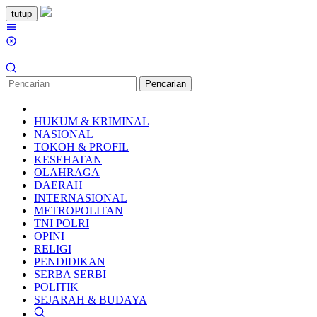
Loncat
tutup
ke
Menu
konten
Mobile
Pencarian
HUKUM & KRIMINAL
NASIONAL
TOKOH & PROFIL
KESEHATAN
OLAHRAGA
DAERAH
INTERNASIONAL
METROPOLITAN
TNI POLRI
OPINI
RELIGI
PENDIDIKAN
SERBA SERBI
POLITIK
SEJARAH & BUDAYA