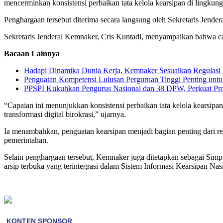
mencerminkan konsistensi perbaikan tata kelola kearsipan di lingku
Penghargaan tersebut diterima secara langsung oleh Sekretaris Jende
Sekretaris Jenderal Kemnaker, Cris Kuntadi, menyampaikan bahwa capa
Bacaan Lainnya
Hadapi Dinamika Dunia Kerja, Kemnaker Sesuaikan Regulas
Penguatan Kompetensi Lulusan Perguruan Tinggi Penting un
PPSPI Kukuhkan Pengurus Nasional dan 38 DPW, Perkuat Prof
“Capaian ini menunjukkan konsistensi perbaikan tata kelola kearsipa
transformasi digital birokrasi,” ujarnya.
Ia menambahkan, penguatan kearsipan menjadi bagian penting dari ref
pemerintahan.
Selain penghargaan tersebut, Kemnaker juga ditetapkan sebagai Simp
arsip terbuka yang terintegrasi dalam Sistem Informasi Kearsipan Nas