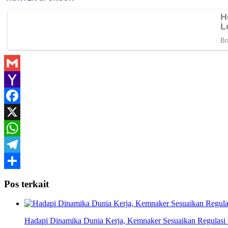
Gmail
Yahoo
Mail
Facebook
X
WhatsApp
Telegram
Share
Pos terkait
Hadapi Dinamika Dunia Kerja, Kemnaker Sesuaikan Regulas