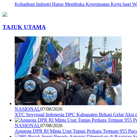
Kehadiran Industri Harus Membuka Kesempatan Kerja bagi Wa
TAJUK UTAMA
NASIONAL
07/08/2026
XTC Sexyroad Indonesia DPC Kabupaten Bekasi Gelar Aksi 
NASIONAL
07/08/2026
Anggota DPR RI Minta Usut Tuntas Perkara Temuan 955 Pucuk