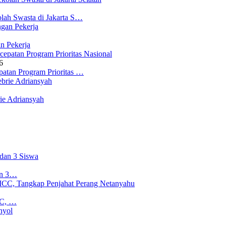
lah Swasta di Jakarta S…
n Pekerja
6
atan Program Prioritas …
ie Adriansyah
an 3…
CC, …