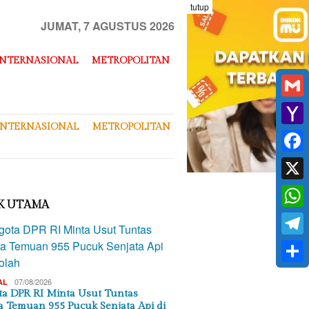
tutup
JUMAT, 7 AGUSTUS 2026
INTERNASIONAL
METROPOLITAN
Gmai
INTERNASIONAL
METROPOLITAN
Yaho
Mail
Face
X
K UTAMA
What
Tele
Shar
07/08/2026
AL
a DPR RI Minta Usut Tuntas
a Temuan 955 Pucuk Senjata Api di