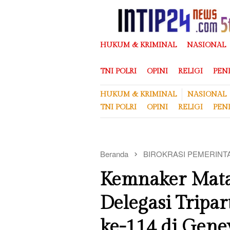
Loncat
ke
konten
HUKUM & KRIMINAL
NASIONAL
TNI POLRI
OPINI
RELIGI
PEN
HUKUM & KRIMINAL
NASIONAL
TNI POLRI
OPINI
RELIGI
PEN
Beranda
BIROKRASI PEMERINT
Kemnaker Mata
Delegasi Tripar
ke-114 di Gene