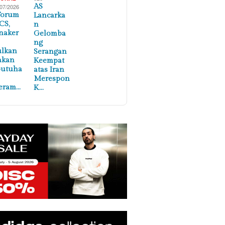
AS
/07/2026
Forum
Lancarka
CS,
n
naker
Gelomba
ng
ulkan
Serangan
akan
Keempat
butuha
atas Iran
Merespon
eram…
K…