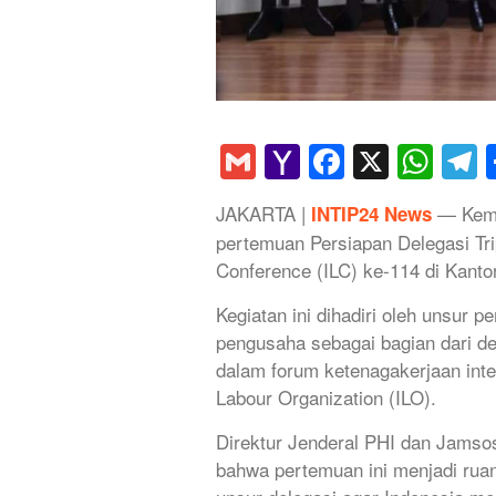
Gmail
Yahoo
Faceboo
X
Wha
T
Mail
JAKARTA |
— Keme
INTIP24 News
pertemuan Persiapan Delegasi Trip
Conference (ILC) ke-114 di Kanto
Kegiatan ini dihadiri oleh unsur p
pengusaha sebagai bagian dari del
dalam forum ketenagakerjaan inte
Labour Organization (ILO).
Direktur Jenderal PHI dan Jamso
bahwa pertemuan ini menjadi rua