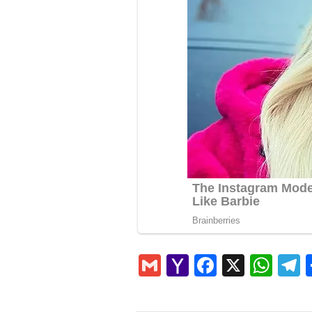
Gmail
Yahoo
Faceboo
X
Wha
T
Mail