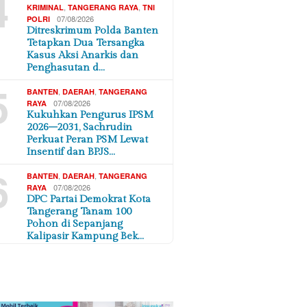
4
,
,
KRIMINAL
TANGERANG RAYA
TNI
07/08/2026
POLRI
Ditreskrimum Polda Banten
Tetapkan Dua Tersangka
Kasus Aksi Anarkis dan
Penghasutan d…
5
,
,
BANTEN
DAERAH
TANGERANG
07/08/2026
RAYA
Kukuhkan Pengurus IPSM
2026–2031, Sachrudin
Perkuat Peran PSM Lewat
Insentif dan BPJS…
6
,
,
BANTEN
DAERAH
TANGERANG
07/08/2026
RAYA
DPC Partai Demokrat Kota
Tangerang Tanam 100
Pohon di Sepanjang
Kalipasir Kampung Bek…