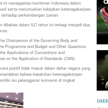
olid ini menegaskan komitmen Indonesia dalam
lusif serta merumuskan kebijakan ketenagakerjaan
tif terhadap perkembangan zaman.
n dibahas dalam ILC tahun ini terbagi menjadi dua,
knis.
 the Chairperson of the Governing Body and
n the Programme and Budget and Other Questions
the Applications of Conventions and
e on the Application of Standards (CAN).
cara positif tidak masuk dalam daftar negara yang
 menandakan bahwa kepatuhan ketenagakerjaan
emiliki isu pelanggaran konvensi di tingkat
DAE