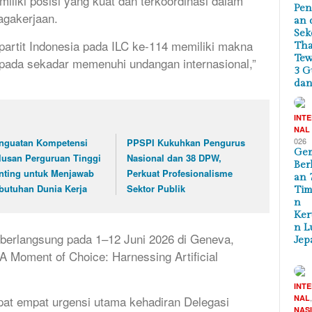
iliki posisi yang kuat dan terkoordinasi dalam
Pe
agakerjaan.
an 
Sek
ipartit Indonesia pada ILC ke-114 memiliki makna
Tha
Te
ripada sekadar memenuhi undangan internasional,”
3 G
dan
INT
NAL
026
nguatan Kompetensi
PPSPI Kukuhkan Pengurus
Ge
lusan Perguruan Tinggi
Nasional dan 38 DPW,
Ber
nting untuk Menjawab
Perkuat Profesionalisme
an 
butuhan Dunia Kerja
Sektor Publik
Tim
n
Ker
n L
 berlangsung pada 1–12 Juni 2026 di Geneva,
Jep
 Moment of Choice: Harnessing Artificial
INT
NAL
at empat urgensi utama kehadiran Delegasi
NAS