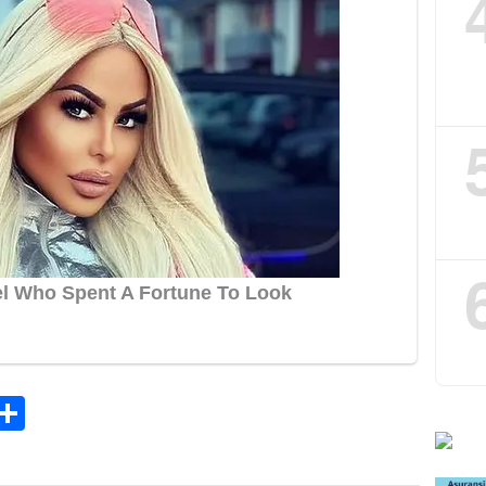
k
tsApp
elegram
Share