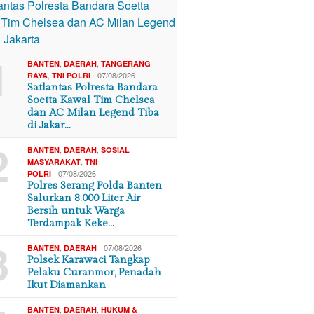
1
,
,
BANTEN
DAERAH
TANGERANG
,
07/08/2026
RAYA
TNI POLRI
Satlantas Polresta Bandara
Soetta Kawal Tim Chelsea
dan AC Milan Legend Tiba
di Jakar…
2
,
,
BANTEN
DAERAH
SOSIAL
,
MASYARAKAT
TNI
07/08/2026
POLRI
Polres Serang Polda Banten
Salurkan 8.000 Liter Air
Bersih untuk Warga
Terdampak Keke…
3
,
07/08/2026
BANTEN
DAERAH
Polsek Karawaci Tangkap
Pelaku Curanmor, Penadah
Ikut Diamankan
,
,
BANTEN
DAERAH
HUKUM &