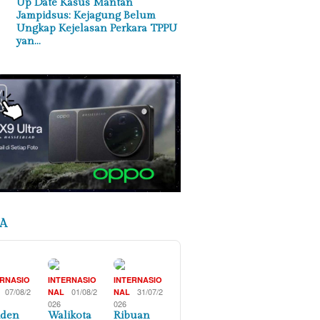
Up Date Kasus Mantan
Jampidsus: Kejagung Belum
Ungkap Kejelasan Perkara TPPU
yan…
A
ERNASIO
INTERNASIO
INTERNASIO
07/08/2
01/08/2
31/07/2
NAL
NAL
026
026
iden
Walikota
Ribuan