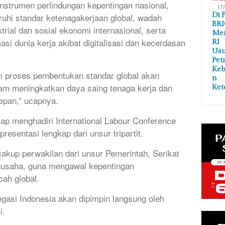
i instrumen perlindungan kepentingan nasional,
17
Di 
uhi standar ketenagakerjaan global, wadah
BRI
trial dan sosial ekonomi internasional, serta
Me
 dunia kerja akibat digitalisasi dan kecerdasan
RI
Us
Pet
Ke
lam proses pembentukan standar global akan
n
am meningkatkan daya saing tenaga kerja dan
Ket
epan,” ucapnya.
iap menghadiri International Labour Conference
esentasi lengkap dari unsur tripartit.
akup perwakilan dari unsur Pemerintah, Serikat
ngusaha, guna mengawal kepentingan
cah global.
legasi Indonesia akan dipimpin langsung oleh
i.