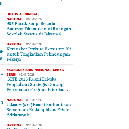
ah
,
HUKUM & KRIMINAL
06/08/2026
NASIONAL
995 Pucuk Senpi Beserta
Amunisi Ditemukan di Ruangan
Sekolah Swasta di Jakarta S…
05/08/2026
NASIONAL
Kemnaker Perkuat Ekosistem K3
untuk Tingkatkan Pelindungan
Pekerja
,
,
EKONOMI BISNIS
NASIONAL
SERBA
05/08/2026
SERBI
GPFE 2026 Resmi Dibuka:
Pengadaan Strategis Dorong
Percepatan Program Prioritas …
04/08/2026
NASIONAL
Jaksa Agung Resmi Berhentikan
Sementara Ex Jampidsus Febrie
Adriansyah
03/08/2026
NASIONAL