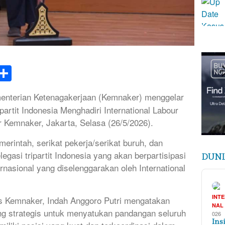
k
tsApp
elegram
Share
nterian Ketenagakerjaan (Kemnaker) menggelar
artit Indonesia Menghadiri International Labour
r Kemnaker, Jakarta, Selasa (26/5/2026).
emerintah, serikat pekerja/serikat buruh, dan
egasi tripartit Indonesia yang akan berpartisipasi
DUNI
rnasional yang diselenggarakan oleh International
INT
s Kemnaker, Indah Anggoro Putri mengatakan
NAL
ng strategis untuk menyatukan pandangan seluruh
026
Ins