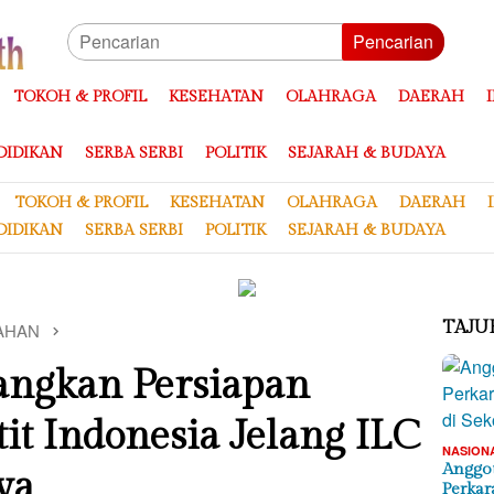
Pencarian
TOKOH & PROFIL
KESEHATAN
OLAHRAGA
DAERAH
DIDIKAN
SERBA SERBI
POLITIK
SEJARAH & BUDAYA
TOKOH & PROFIL
KESEHATAN
OLAHRAGA
DAERAH
DIDIKAN
SERBA SERBI
POLITIK
SEJARAH & BUDAYA
TAJU
AHAN
ngkan Persiapan
tit Indonesia Jelang ILC
NASION
Anggot
va
Perkar