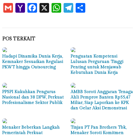
Gmail
Yahoo
Facebook
X
WhatsApp
Telegram
Share
Mail
POS TERKAIT
Hadapi Dinamika Dunia Kerja,
Penguatan Kompetensi
Kemnaker Sesuaikan Regulasi
Lulusan Perguruan Tinggi
PKWT hingga Outsourcing
Penting untuk Menjawab
Kebutuhan Dunia Kerja
PPSPI Kukuhkan Pengurus
AMBB Soroti Anggaran Tenaga
Nasional dan 38 DPW, Perkuat
Ahli Pemprov Banten Rp55,47
Profesionalisme Sektor Publik
Miliar, Siap Laporkan ke KPK
dan Gelar Aksi Demonstrasi
Menaker Beberkan Langkah
Tinjau PT Pan Brothers Tbk,
Pemerintah Perkuat
Menaker Soroti Komitmen