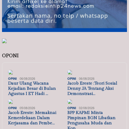
OPONI
06/08/2026
06/08/2026
OPINI
OPINI
Daur Ulang Wacana
Jacob Ereste :Teori Sosial
Kejadian Besar di Bulan
Denny JA Tentang Aksi
Agustus I ET Hadi …
Demonstrasi…
05/08/2026
02/08/2026
OPINI
OPINI
Jacob Ereste: Memaknai
BPP KAPMI Minta
Kemerdekaan Dalam
Pimpinan BGN Libatkan
Kerjasama dan Pembe…
Pengusaha Muda dan
Kop…