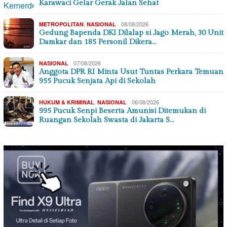
Karawaci Gelar Gerak Jalan Sehat
,
08/08/2026
METROPOLITAN
NASIONAL
Gedung Bapenda DKI Dilalap si Jago Merah, 30 Unit
Damkar dan 185 Personil Dikera…
07/08/2026
NASIONAL
Anggota DPR RI Minta Usut Tuntas Perkara Temuan
955 Pucuk Senjata Api di Sekolah
,
06/08/2026
HUKUM & KRIMINAL
NASIONAL
995 Pucuk Senpi Beserta Amunisi Ditemukan di
Ruangan Sekolah Swasta di Jakarta S…