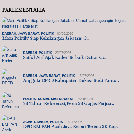
PARLEMENTARIA
,
,
03/08/2026
DAERAH
JAWA BARAT
POLITIK
Main Politik? Siap Kehilangan Jabatan! C…
,
25/07/2026
DAERAH
POLITIK
Saiful Arif Ajak Kader Terbaik Daftar Ca…
,
,
13/07/2026
DAERAH
JAWA BARAT
POLITIK
Anggota DPRD Kabupaten Bekasi Budi Yanto…
,
23/05/2026
POLITIK
SOSIAL MASYARAKAT
28 Tahun Reformasi, Pena 98 Gagas Perjua…
,
,
13/05/2026
ACEH
DAERAH
POLITIK
DPD BM PAN Aceh Jaya Resmi Terima SK Kep…