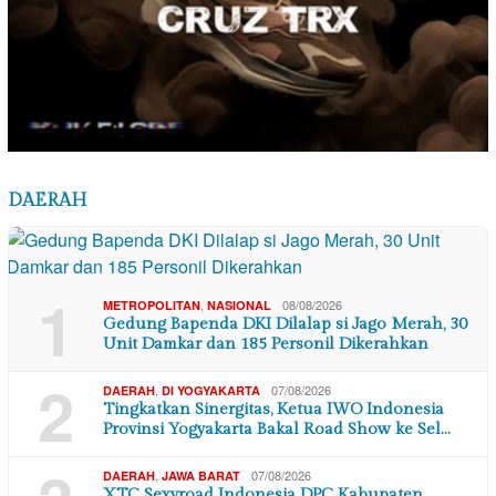
DAERAH
1
,
08/08/2026
METROPOLITAN
NASIONAL
Gedung Bapenda DKI Dilalap si Jago Merah, 30
Unit Damkar dan 185 Personil Dikerahkan
2
,
07/08/2026
DAERAH
DI YOGYAKARTA
Tingkatkan Sinergitas, Ketua IWO Indonesia
Provinsi Yogyakarta Bakal Road Show ke Sel…
,
07/08/2026
DAERAH
JAWA BARAT
XTC Sexyroad Indonesia DPC Kabupaten