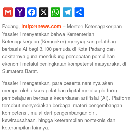
Gmail
Yahoo
Facebook
X
WhatsApp
Telegram
Share
Mail
Padang,
– Menteri Ketenagakerjaan
intip24news.com
Yassierli menyatakan bahwa Kementerian
Ketenagakerjaan (Kemnaker) menyiapkan pelatihan
berbasis AI bagi 3.100 pemuda di Kota Padang dan
sekitarnya guna mendukung percepatan pemulihan
ekonomi melalui peningkatan kompetensi masyarakat di
Sumatera Barat.
Yassierli mengatakan, para peserta nantinya akan
memperoleh akses pelatihan digital melalui platform
pembelajaran berbasis kecerdasan artifisial (AI). Platform
tersebut menyediakan berbagai materi pengembangan
kompetensi, mulai dari pengembangan diri,
kewirausahaan, hingga keterampilan nonteknis dan
keterampilan lainnya.