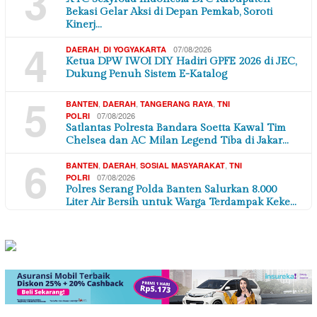
3
Bekasi Gelar Aksi di Depan Pemkab, Soroti
Kinerj…
4
,
07/08/2026
DAERAH
DI YOGYAKARTA
Ketua DPW IWOI DIY Hadiri GPFE 2026 di JEC,
Dukung Penuh Sistem E-Katalog
5
,
,
,
BANTEN
DAERAH
TANGERANG RAYA
TNI
07/08/2026
POLRI
Satlantas Polresta Bandara Soetta Kawal Tim
Chelsea dan AC Milan Legend Tiba di Jakar…
6
,
,
,
BANTEN
DAERAH
SOSIAL MASYARAKAT
TNI
07/08/2026
POLRI
Polres Serang Polda Banten Salurkan 8.000
Liter Air Bersih untuk Warga Terdampak Keke…