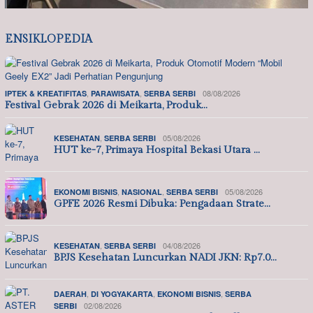
ENSIKLOPEDIA
,
,
08/08/2026
IPTEK & KREATIFITAS
PARAWISATA
SERBA SERBI
Festival Gebrak 2026 di Meikarta, Produk…
,
05/08/2026
KESEHATAN
SERBA SERBI
HUT ke-7, Primaya Hospital Bekasi Utara …
,
,
05/08/2026
EKONOMI BISNIS
NASIONAL
SERBA SERBI
GPFE 2026 Resmi Dibuka: Pengadaan Strate…
,
04/08/2026
KESEHATAN
SERBA SERBI
BPJS Kesehatan Luncurkan NADI JKN: Rp7.0…
,
,
,
DAERAH
DI YOGYAKARTA
EKONOMI BISNIS
SERBA
02/08/2026
SERBI