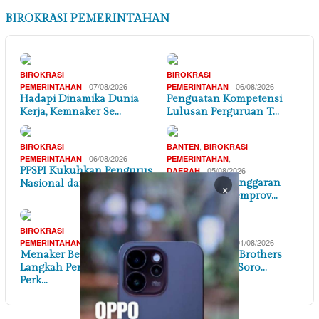
BIROKRASI PEMERINTAHAN
BIROKRASI
BIROKRASI
07/08/2026
06/08/2026
PEMERINTAHAN
PEMERINTAHAN
Hadapi Dinamika Dunia
Penguatan Kompetensi
Kerja, Kemnaker Se…
Lulusan Perguruan T…
,
BIROKRASI
BANTEN
BIROKRASI
06/08/2026
,
PEMERINTAHAN
PEMERINTAHAN
PPSPI Kukuhkan Pengurus
05/08/2026
DAERAH
AMBB Soroti Anggaran
Nasional dan 38 …
×
Tenaga Ahli Pemprov…
BIROKRASI
BIROKRASI
03/08/2026
01/08/2026
PEMERINTAHAN
PEMERINTAHAN
Menaker Beberkan
Tinjau PT Pan Brothers
Langkah Pemerintah
Tbk, Menaker Soro…
Perk…