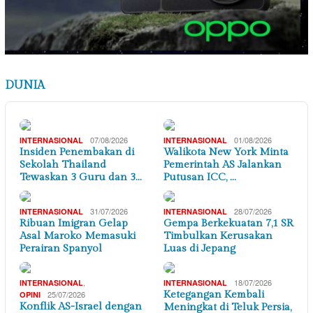
DUNIA
07/08/2026
01/08/2026
INTERNASIONAL
INTERNASIONAL
Insiden Penembakan di
Walikota New York Minta
Sekolah Thailand
Pemerintah AS Jalankan
Tewaskan 3 Guru dan 3…
Putusan ICC, …
31/07/2026
28/07/2026
INTERNASIONAL
INTERNASIONAL
Ribuan Imigran Gelap
Gempa Berkekuatan 7,1 SR
Asal Maroko Memasuki
Timbulkan Kerusakan
Perairan Spanyol
Luas di Jepang
,
18/07/2026
INTERNASIONAL
INTERNASIONAL
25/07/2026
Ketegangan Kembali
OPINI
Konflik AS-Israel dengan
Meningkat di Teluk Persia,