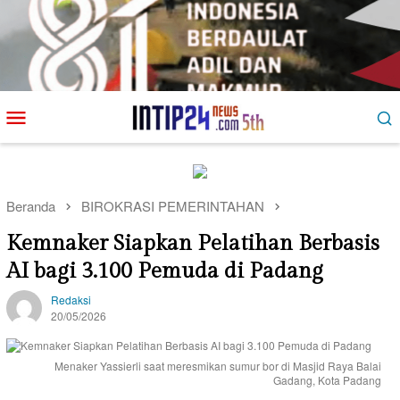
Loncat
Menu
ke
Mobile
konten
Beranda
BIROKRASI PEMERINTAHAN
Kemnaker Siapkan Pelatihan Berbasis
AI bagi 3.100 Pemuda di Padang
Redaksi
20/05/2026
Menaker Yassierli saat meresmikan sumur bor di Masjid Raya Balai
Gadang, Kota Padang