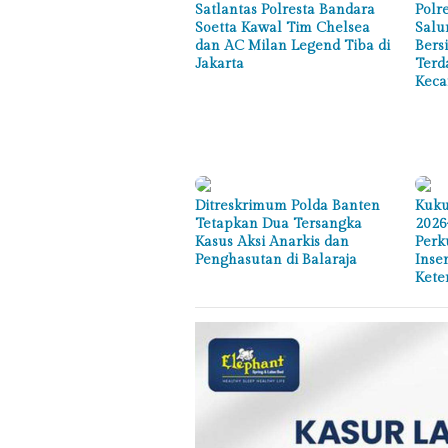
Satlantas Polresta Bandara
Polr
Soetta Kawal Tim Chelsea
Salu
dan AC Milan Legend Tiba di
Bers
Jakarta
Terd
Keca
Ditreskrimum Polda Banten
Kuku
Tetapkan Dua Tersangka
2026
Kasus Aksi Anarkis dan
Perk
Penghasutan di Balaraja
Inse
Kete