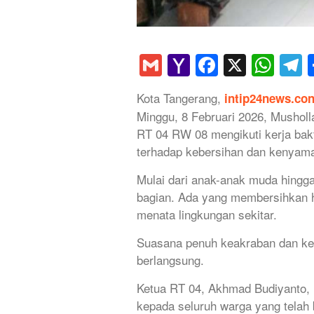
Gmail
Yahoo
Faceboo
X
Wha
T
Mail
Kota Tangerang,
intip24news.co
Minggu, 8 Februari 2026, Musholl
RT 04 RW 08 mengikuti kerja bakt
terhadap kebersihan dan kenyama
Mulai dari anak-anak muda hingga
bagian. Ada yang membersihkan 
menata lingkungan sekitar.
Suasana penuh keakraban dan keb
berlangsung.
Ketua RT 04, Akhmad Budiyanto, 
kepada seluruh warga yang telah b