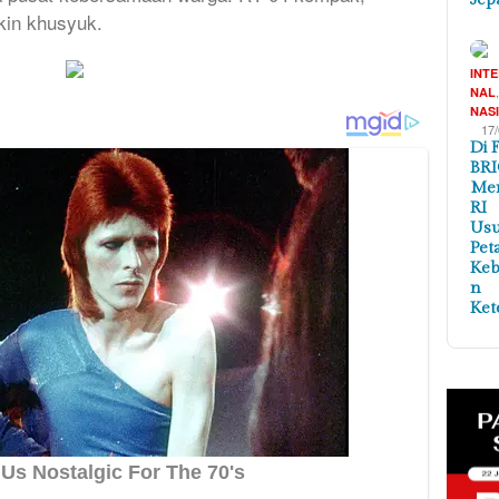
kin khusyuk.
INT
NAL
NAS
17
Di 
BRI
Me
RI
Us
Pet
Ke
n
Ket