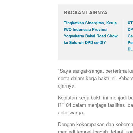
BACAAN LAINNYA
Tingkatkan Sinergitas, Ketua
XT
IWO Indonesia Provinsi
DP
Yogyakarta Bakal Road Show
Ge
ke Seluruh DPD se-DIY
Pe
DL
“Saya sangat-sangat berterima kas
serta dalam kerja bakti ini. Keber
ujarnya.
Kegiatan kerja bakti ini menjadi
RT 04 dalam menjaga fasilitas iba
antarwarga.
Dengan kekompakan dan kebersama
menjadi tempat ibadah, tetapi j