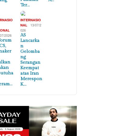
Ter…
ERNASIO
INTERNASIO
,
13/07/2
NAL
026
IONAL
AS
/07/2026
Forum
Lancarka
CS,
n
naker
Gelomba
ng
ulkan
Serangan
akan
Keempat
butuha
atas Iran
Merespon
eram…
K…