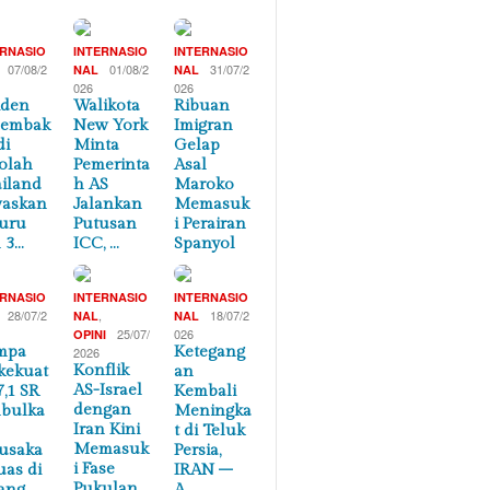
ERNASIO
INTERNASIO
INTERNASIO
07/08/2
01/08/2
31/07/2
NAL
NAL
026
026
iden
Walikota
Ribuan
nembak
New York
Imigran
di
Minta
Gelap
olah
Pemerinta
Asal
iland
h AS
Maroko
waskan
Jalankan
Memasuk
uru
Putusan
i Perairan
 3…
ICC, …
Spanyol
ERNASIO
INTERNASIO
INTERNASIO
28/07/2
,
18/07/2
NAL
NAL
25/07/
026
OPINI
mpa
Ketegang
2026
Konflik
kekuat
an
AS-Israel
7,1 SR
Kembali
dengan
bulka
Meningka
Iran Kini
t di Teluk
Memasuk
usaka
Persia,
i Fase
uas di
IRAN –
Pukulan
ang
A…