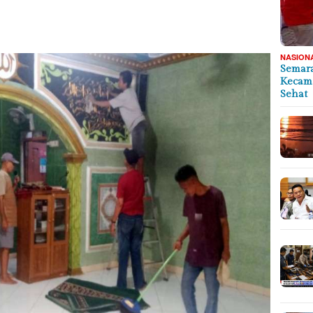
NASION
Semara
Kecama
Sehat