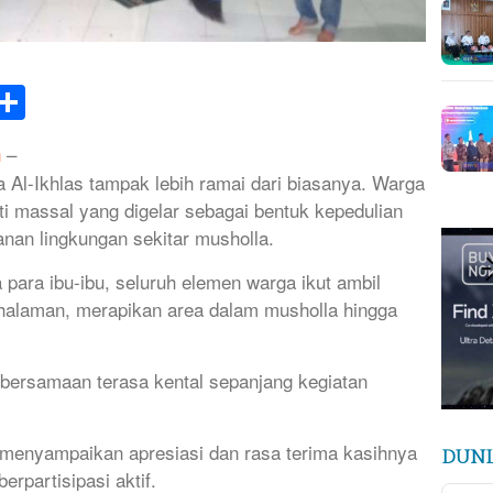
k
tsApp
elegram
Share
–
n
a Al-Ikhlas tampak lebih ramai dari biasanya. Warga
i massal yang digelar sebagai bentuk kepedulian
nan lingkungan sekitar musholla.
 para ibu-ibu, seluruh elemen warga ikut ambil
halaman, merapikan area dalam musholla hingga
ersamaan terasa kental sepanjang kegiatan
menyampaikan apresiasi dan rasa terima kasihnya
DUNI
erpartisipasi aktif.