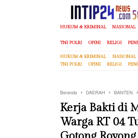
Loncat
ke
konten
HUKUM & KRIMINAL
NASIONAL
TNI POLRI
OPINI
RELIGI
PEN
HUKUM & KRIMINAL
NASIONAL
TNI POLRI
OPINI
RELIGI
PEN
Beranda
DAERAH
BANTEN
Kerja Bakti di 
Warga RT 04 T
Gotong Royong