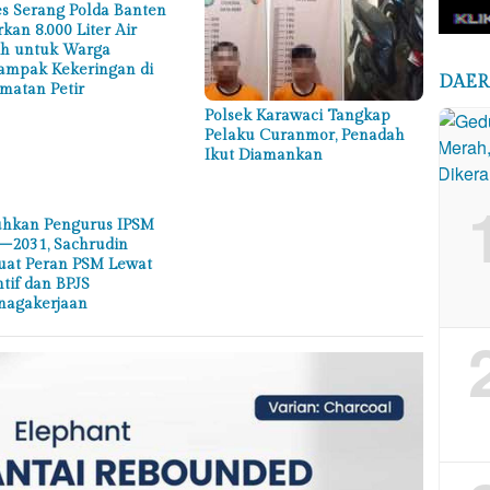
es Serang Polda Banten
rkan 8.000 Liter Air
ih untuk Warga
ampak Kekeringan di
DAE
matan Petir
Polsek Karawaci Tangkap
Pelaku Curanmor, Penadah
Ikut Diamankan
hkan Pengurus IPSM
–2031, Sachrudin
uat Peran PSM Lewat
ntif dan BPJS
nagakerjaan