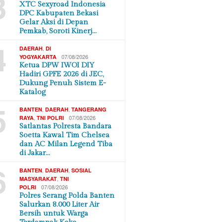
3
XTC Sexyroad Indonesia
DPC Kabupaten Bekasi
Gelar Aksi di Depan
Pemkab, Soroti Kinerj…
4
,
DAERAH
DI
07/08/2026
YOGYAKARTA
Ketua DPW IWOI DIY
Hadiri GPFE 2026 di JEC,
Dukung Penuh Sistem E-
Katalog
5
,
,
BANTEN
DAERAH
TANGERANG
,
07/08/2026
RAYA
TNI POLRI
Satlantas Polresta Bandara
Soetta Kawal Tim Chelsea
dan AC Milan Legend Tiba
di Jakar…
6
,
,
BANTEN
DAERAH
SOSIAL
,
MASYARAKAT
TNI
07/08/2026
POLRI
Polres Serang Polda Banten
Salurkan 8.000 Liter Air
Bersih untuk Warga