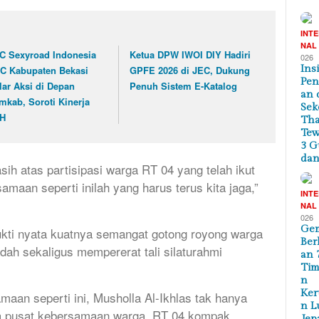
INT
NAL
C Sexyroad Indonesia
Ketua DPW IWOI DIY Hadiri
026
Ins
C Kabupaten Bekasi
GPFE 2026 di JEC, Dukung
Pe
lar Aksi di Depan
Penuh Sistem E-Katalog
an 
mkab, Soroti Kinerja
Sek
H
Tha
Te
3 G
dan
ih atas partisipasi warga RT 04 yang telah ikut
samaan seperti inilah yang harus terus kita jaga,”
INT
NAL
026
Ge
 bukti nyata kuatnya semangat gotong royong warga
Ber
dah sekaligus mempererat tali silaturahmi
an 
Tim
n
Ker
an seperti ini, Musholla Al-Ikhlas tak hanya
n L
uga pusat kebersamaan warga. RT 04 kompak,
Jep