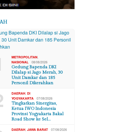
RAH
1
,
METROPOLITAN
08/08/2026
NASIONAL
Gedung Bapenda DKI
Dilalap si Jago Merah, 30
Unit Damkar dan 185
Personil Dikerahkan
2
,
DAERAH
DI
07/08/2026
YOGYAKARTA
Tingkatkan Sinergitas,
Ketua IWO Indonesia
Provinsi Yogyakarta Bakal
Road Show ke Sel…
,
07/08/2026
DAERAH
JAWA BARAT