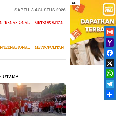
tutup
SABTU, 8 AGUSTUS 2026
INTERNASIONAL
METROPOLITAN
Gmai
INTERNASIONAL
METROPOLITAN
Yaho
Mail
Face
X
K UTAMA
What
Tele
Shar