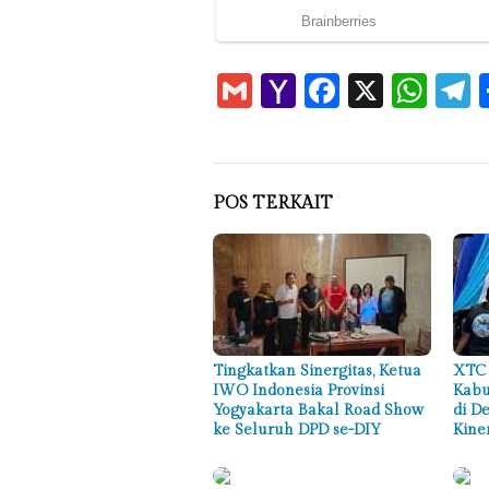
Gmail
Yahoo
Faceboo
X
Wha
T
Mail
POS TERKAIT
Tingkatkan Sinergitas, Ketua
XTC 
IWO Indonesia Provinsi
Kabu
Yogyakarta Bakal Road Show
di D
ke Seluruh DPD se-DIY
Kine