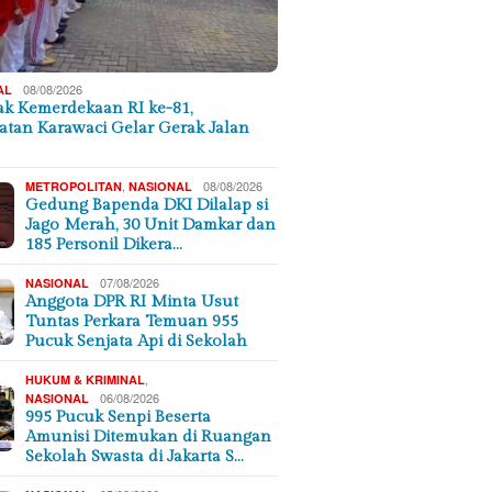
08/08/2026
AL
k Kemerdekaan RI ke-81,
tan Karawaci Gelar Gerak Jalan
,
08/08/2026
METROPOLITAN
NASIONAL
Gedung Bapenda DKI Dilalap si
Jago Merah, 30 Unit Damkar dan
185 Personil Dikera…
07/08/2026
NASIONAL
Anggota DPR RI Minta Usut
Tuntas Perkara Temuan 955
Pucuk Senjata Api di Sekolah
,
HUKUM & KRIMINAL
06/08/2026
NASIONAL
995 Pucuk Senpi Beserta
Amunisi Ditemukan di Ruangan
Sekolah Swasta di Jakarta S…