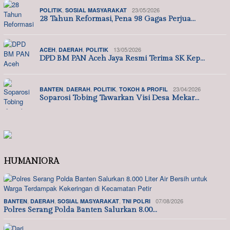
,
23/05/2026
POLITIK
SOSIAL MASYARAKAT
28 Tahun Reformasi, Pena 98 Gagas Perjua…
,
,
13/05/2026
ACEH
DAERAH
POLITIK
DPD BM PAN Aceh Jaya Resmi Terima SK Kep…
,
,
,
23/04/2026
BANTEN
DAERAH
POLITIK
TOKOH & PROFIL
Soparosi Tobing Tawarkan Visi Desa Mekar…
HUMANIORA
,
,
,
07/08/2026
BANTEN
DAERAH
SOSIAL MASYARAKAT
TNI POLRI
Polres Serang Polda Banten Salurkan 8.00…