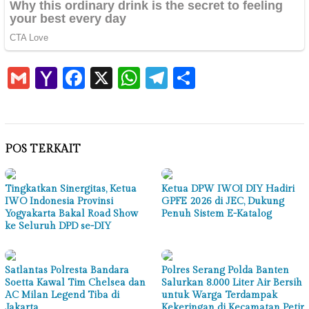
Gmail
Yahoo
Facebook
X
WhatsApp
Telegram
Share
Mail
POS TERKAIT
Tingkatkan Sinergitas, Ketua
Ketua DPW IWOI DIY Hadiri
IWO Indonesia Provinsi
GPFE 2026 di JEC, Dukung
Yogyakarta Bakal Road Show
Penuh Sistem E-Katalog
ke Seluruh DPD se-DIY
Satlantas Polresta Bandara
Polres Serang Polda Banten
Soetta Kawal Tim Chelsea dan
Salurkan 8.000 Liter Air Bersih
AC Milan Legend Tiba di
untuk Warga Terdampak
Jakarta
Kekeringan di Kecamatan Petir