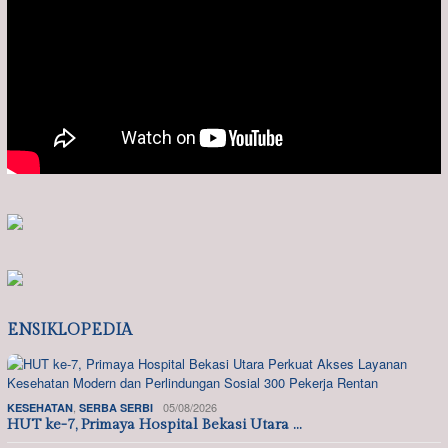
ENSIKLOPEDIA
,
05/08/2026
KESEHATAN
SERBA SERBI
HUT ke-7, Primaya Hospital Bekasi Utara …