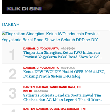
DAERAH
1
,
07/08/2026
DAERAH
DI YOGYAKARTA
Tingkatkan Sinergitas, Ketua IWO Indonesia
Provinsi Yogyakarta Bakal Road Show ke Sel…
2
,
07/08/2026
DAERAH
DI YOGYAKARTA
Ketua DPW IWOI DIY Hadiri GPFE 2026 di JEC,
Dukung Penuh Sistem E-Katalog
3
,
,
,
BANTEN
DAERAH
TANGERANG RAYA
TNI
07/08/2026
POLRI
Satlantas Polresta Bandara Soetta Kawal Tim
Chelsea dan AC Milan Legend Tiba di Jakar…
,
,
,
BANTEN
DAERAH
SOSIAL MASYARAKAT
TNI