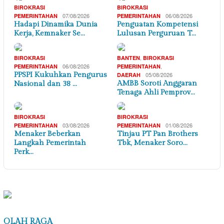
BIROKRASI
BIROKRASI
07/08/2026
06/08/2026
PEMERINTAHAN
PEMERINTAHAN
Hadapi Dinamika Dunia
Penguatan Kompetensi
Kerja, Kemnaker Se…
Lulusan Perguruan T…
,
BIROKRASI
BANTEN
BIROKRASI
06/08/2026
,
PEMERINTAHAN
PEMERINTAHAN
PPSPI Kukuhkan Pengurus
05/08/2026
DAERAH
AMBB Soroti Anggaran
Nasional dan 38 …
Tenaga Ahli Pemprov…
BIROKRASI
BIROKRASI
03/08/2026
01/08/2026
PEMERINTAHAN
PEMERINTAHAN
Menaker Beberkan
Tinjau PT Pan Brothers
Langkah Pemerintah
Tbk, Menaker Soro…
Perk…
OLAH RAGA