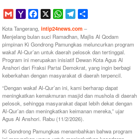
Gmail
Yahoo
Facebook
X
WhatsApp
Telegram
Share
Mail
Kota Tangerang,
–
intip24news.com
Menjelang bulan suci Ramadhan, Majlis Al Qodam
pimpinan Ki Gondrong Pamungkas meluncurkan program
wakaf Al-Qur’an untuk daerah pelosok dan tertinggal.
Program ini merupakan inisiatif Dewan Kota Agus Al
Anshori dari Fraksi Partai Demokrat, yang ingin berbagi
keberkahan dengan masyarakat di daerah terpencil.
“Dengan wakaf Al-Qur’an ini, kami berharap dapat
meningkatkan kemakmuran masjid dan mushola di daerah
pelosok, sehingga masyarakat dapat lebih dekat dengan
Al-Qur’an dan meningkatkan keimanan mereka,” ujar
Agus Al Anshori. Rabu (11/2/2026).
Ki Gondrong Pamungkas menambahkan bahwa program
ini merupakan upaya untuk meningkatkan kesadaran