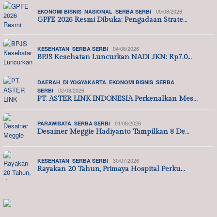
,
,
05/08/2026
EKONOMI BISNIS
NASIONAL
SERBA SERBI
GPFE 2026 Resmi Dibuka: Pengadaan Strate…
,
04/08/2026
KESEHATAN
SERBA SERBI
BPJS Kesehatan Luncurkan NADI JKN: Rp7.0…
,
,
,
DAERAH
DI YOGYAKARTA
EKONOMI BISNIS
SERBA
02/08/2026
SERBI
PT. ASTER LINK INDONESIA Perkenalkan Mes…
,
01/08/2026
PARAWISATA
SERBA SERBI
Desainer Meggie Hadiyanto Tampilkan 8 De…
,
30/07/2026
KESEHATAN
SERBA SERBI
Rayakan 20 Tahun, Primaya Hospital Perku…