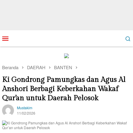
Loncat
Menu
ke
Mobile
konten
Beranda
DAERAH
BANTEN
Ki Gondrong Pamungkas dan Agus Al
Anshori Berbagi Keberkahan Wakaf
Qur’an untuk Daerah Pelosok
Mustakim
11/02/2026