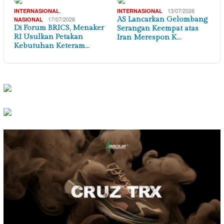
,
13/07/2026
INTERNASIONAL
INTERNASIONAL
17/07/2026
AS Lancarkan Gelombang
NASIONAL
Di Forum BRICS, Menaker
Serangan Keempat atas
RI Usulkan Petakan
Iran Merespon K…
Kebutuhan Keteram…