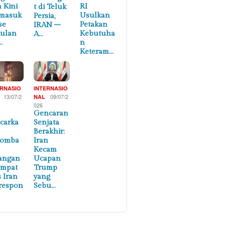
n Kini
RI
t di Teluk
masuk
Usulkan
Persia,
se
Petakan
IRAN –
ulan
Kebutuha
A…
…
n
Keteram…
ERNASIO
INTERNASIO
13/07/2
09/07/2
NAL
026
Gencaran
carka
Senjata
Berakhir:
lomba
Iran
Kecam
angan
Ucapan
empat
Trump
s Iran
yang
respon
Sebu…