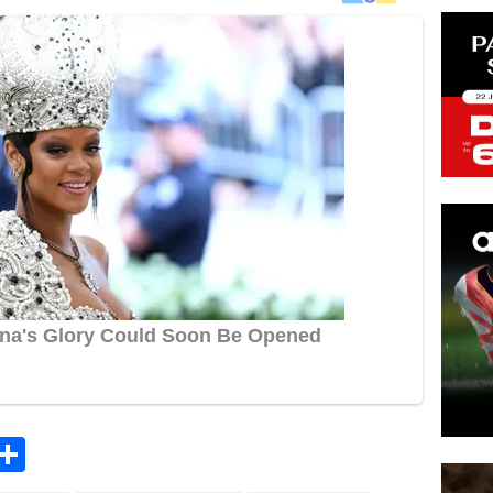
k
tsApp
elegram
Share