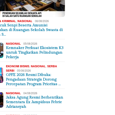
,
06/08/2026
& KRIMINAL
NASIONAL
cuk Senpi Beserta Amunisi
kan di Ruangan Sekolah Swasta di
a S…
05/08/2026
NASIONAL
Kemnaker Perkuat Ekosistem K3
untuk Tingkatkan Pelindungan
Pekerja
,
,
EKONOMI BISNIS
NASIONAL
SERBA
05/08/2026
SERBI
GPFE 2026 Resmi Dibuka:
Pengadaan Strategis Dorong
Percepatan Program Prioritas …
04/08/2026
NASIONAL
Jaksa Agung Resmi Berhentikan
Sementara Ex Jampidsus Febrie
Adriansyah