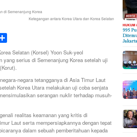
Ketegangan antara Korea Utara dan Korea Selatan
HUKUM 
995 Pu
k
tsApp
elegram
Share
Ditemu
Jakart
ea Selatan (Korsel) Yoon Suk-yeol
 yang serius di Semenanjung Korea setelah uji
(Korut).
egara-negara tetangganya di Asia Timur Laut
telah Korea Utara melakukan uji coba senjata
ensimulasikan serangan nuklir terhadap musuh-
enali realitas keamanan yang kritis di
imur Laut serta mempersiapkannya dengan tepat
ru bicaranya dalam sebuah pemberitahuan kepada