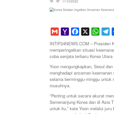
11/10/2022
Gmail
Yahoo
Faceboo
X
Wha
T
Mail
INTIP24NEWS.COM – Presiden Kor
memperingatkan situasi keamanan
coba senjata terbaru Korea Utara 
Yoon mengungkapkan, Seoul dan n
menghadapi ancaman keamanan se
selama berminggu-minggu untuk m
musuhnya.
“Penting untuk secara akurat meng
Semenanjung Korea dan di Asia T
untuk itu,” kata Yoon melalui ju