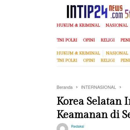
Loncat
ke
konten
HUKUM & KRIMINAL
NASIONAL
TNI POLRI
OPINI
RELIGI
PEN
HUKUM & KRIMINAL
NASIONAL
TNI POLRI
OPINI
RELIGI
PEN
Beranda
INTERNASIONAL
Korea Selatan
Keamanan di S
Redaksi