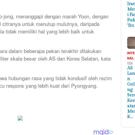
Ira
Me
i Fa
 Yo-jong, menanggapi dengan marah Yoon, dengan
Puk
i citranya untuk menutup mulutnya, daripada
Ter
 tidak memiliki hal yang lebih baik untuk
tara dalam beberapa pekan terakhir dilakukan
INT
liter skala besar oleh AS dan Korea Selatan, kata
NAL
026
AS
Lan
a hubungan rasa yang tidak kondusif oleh rezim
n
u respons yang lebih kuat dari Pyongyang.
Ge
ng
Ser
Ke
ata
Me
K…