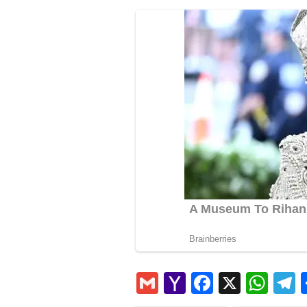
Gmail
Yahoo
Faceboo
X
Wha
T
Mail