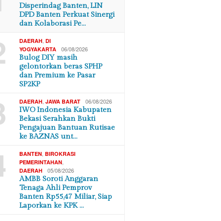
Disperindag Banten, LIN
DPD Banten Perkuat Sinergi
dan Kolaborasi Pe…
2
,
DAERAH
DI
06/08/2026
YOGYAKARTA
Bulog DIY masih
gelontorkan beras SPHP
dan Premium ke Pasar
SP2KP
3
,
06/08/2026
DAERAH
JAWA BARAT
IWO Indonesia Kabupaten
Bekasi Serahkan Bukti
Pengajuan Bantuan Rutisae
ke BAZNAS unt…
4
,
BANTEN
BIROKRASI
,
PEMERINTAHAN
05/08/2026
DAERAH
AMBB Soroti Anggaran
Tenaga Ahli Pemprov
Banten Rp55,47 Miliar, Siap
Laporkan ke KPK …