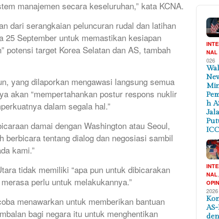
istem manajemen secara keseluruhan,” kata KCNA.
n dari serangkaian peluncuran rudal dan latihan
ada 25 September untuk memastikan kesiapan
INT
 potensi target Korea Selatan dan AS, tambah
NAL
026
Wal
New
un, yang dilaporkan mengawasi langsung semua
Min
nya akan “mempertahankan postur respons nuklir
Pem
h A
erkuatnya dalam segala hal.”
Jal
Put
caraan damai dengan Washington atau Seoul,
ICC
berbicara tentang dialog dan negosiasi sambil
da kami.”
INT
ra tidak memiliki “apa pun untuk dibicarakan
NAL
k merasa perlu untuk melakukannya.”
OPIN
2026
Kon
coba menawarkan untuk memberikan bantuan
AS-
mbalan bagi negara itu untuk menghentikan
de