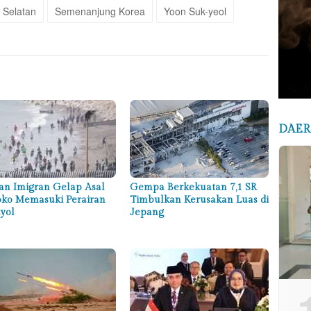
 Selatan
Semenanjung Korea
Yoon Suk-yeol
DAE
an Imigran Gelap Asal
Gempa Berkekuatan 7,1 SR
ko Memasuki Perairan
Timbulkan Kerusakan Luas di
yol
Jepang