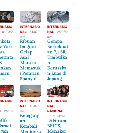
ERNASIO
INTERNASIO
INTERNASIO
01/08/2
31/07/2
28/07/2
NAL
NAL
026
026
ikota
Ribuan
Gempa
 York
Imigran
Berkekuat
ta
Gelap
an 7,1 SR
erinta
Asal
Timbulka
S
Maroko
n
ankan
Memasuk
Kerusaka
usan
i Perairan
n Luas di
, …
Spanyol
Jepang
ERNASIO
INTERNASIO
INTERNASIO
,
18/07/2
,
NAL
NAL
25/07/
026
I
NASIONAL
Ketegang
17/07/2026
flik
Di Forum
an
Israel
BRICS,
Kembali
ngan
Menaker
Meningka