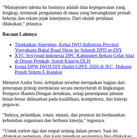
“Manajemen talenta itu basisnya adalah data kepegawaian yang
lengkap, termasuk pengalaman di mana yang bersangkutan pernah
bekerja dan rekam jejak kinerjanya. Dari situlah penilaian
dilakukan,” jelasnya.
Bacaan Lainnya
Tingkatkan Sinergitas, Ketua IWO Indonesia Provinsi
Yogyakarta Bakal Road Show ke Seluruh DPD se-DIY
XTC Sexyroad Indonesia DPC Kabupaten Bekasi Gelar Aksi
di Depan Pemkab, Soroti Kinerja DLH
Ketua DPW IWOI DIY Hadiri GPFE 2026 di JEC, Dukung
Penuh Sistem E-Katalog
Menurut Andra Soni, kebijakan tersebut merupakan bagian dari
penerapan prinsip meritokrasi secara menyeluruh di lingkungan
Pemprov Banten.Dengan demikian, setiap penempatan jabatan
benar-benar didasarkan pada kualifikasi, kompetensi, dan kinerja
pegawai.
“Intinya, pelantikan, rotasi, mutasi, dan promosi ini berdasarkan
kebutuhan organisasi dan berbasis kinerja,” tegasnya.
“Untuk eselon tiga dan empat sedang dalam proses. Saat ini
dilakukan pemetaan, dan kami targetkan secepatnya bisa dilakukan