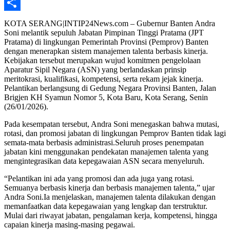
Telegram
Share
KOTA SERANG|INTIP24News.com – Gubernur Banten Andra
Soni melantik sepuluh Jabatan Pimpinan Tinggi Pratama (JPT
Pratama) di lingkungan Pemerintah Provinsi (Pemprov) Banten
dengan menerapkan sistem manajemen talenta berbasis kinerja.
Kebijakan tersebut merupakan wujud komitmen pengelolaan
Aparatur Sipil Negara (ASN) yang berlandaskan prinsip
meritokrasi, kualifikasi, kompetensi, serta rekam jejak kinerja.
Pelantikan berlangsung di Gedung Negara Provinsi Banten, Jalan
Brigjen KH Syamun Nomor 5, Kota Baru, Kota Serang, Senin
(26/01/2026).
Pada kesempatan tersebut, Andra Soni menegaskan bahwa mutasi,
rotasi, dan promosi jabatan di lingkungan Pemprov Banten tidak lagi
semata-mata berbasis administrasi.Seluruh proses penempatan
jabatan kini menggunakan pendekatan manajemen talenta yang
mengintegrasikan data kepegawaian ASN secara menyeluruh.
“Pelantikan ini ada yang promosi dan ada juga yang rotasi.
Semuanya berbasis kinerja dan berbasis manajemen talenta,” ujar
Andra Soni.Ia menjelaskan, manajemen talenta dilakukan dengan
memanfaatkan data kepegawaian yang lengkap dan terstruktur.
Mulai dari riwayat jabatan, pengalaman kerja, kompetensi, hingga
capaian kinerja masing-masing pegawai.