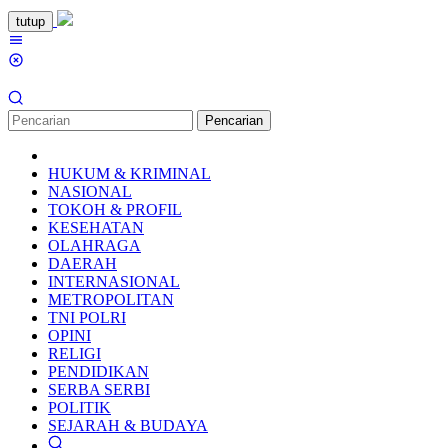
Loncat
tutup
ke
Menu
konten
Mobile
Pencarian
HUKUM & KRIMINAL
NASIONAL
TOKOH & PROFIL
KESEHATAN
OLAHRAGA
DAERAH
INTERNASIONAL
METROPOLITAN
TNI POLRI
OPINI
RELIGI
PENDIDIKAN
SERBA SERBI
POLITIK
SEJARAH & BUDAYA