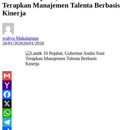
Terapkan Manajemen Talenta Berbasis
Kinerja
wahyu Makalangan
26/01/2026
26/01/2026
Gmail
Yahoo
Mail
Facebook
X
WhatsApp