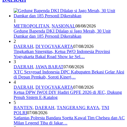
1
METROPOLITAN
,
NASIONAL
08/08/2026
Gedung Bapenda DKI Dilalap si Jago Merah, 30 Unit
Damkar dan 185 Personil Dikerahkan
2
DAERAH
,
DI YOGYAKARTA
07/08/2026
Tingkatkan Sinergitas, Ketua IWO Indonesia Provinsi
Yogyakarta Bakal Road Show ke Sel…
3
DAERAH
,
JAWA BARAT
07/08/2026
XTC Sexyroad Indonesia DPC Kabupaten Bekasi Gelar Aksi
di Depan Pemkab, Soroti Kinerj…
4
DAERAH
,
DI YOGYAKARTA
07/08/2026
Ketua DPW IWOI DIY Hadiri GPFE 2026 di JEC, Dukung
Penuh Sistem E-Katalog
5
BANTEN
,
DAERAH
,
TANGERANG RAYA
,
TNI
POLRI
07/08/2026
Satlantas Polresta Bandara Soetta Kawal Tim Chelsea dan AC
Milan Legend Tiba di Jakar…