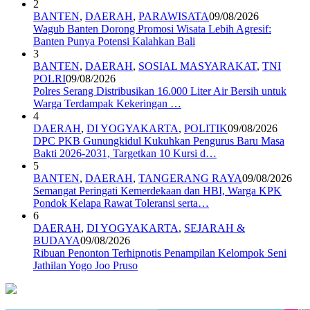
2
BANTEN
,
DAERAH
,
PARAWISATA
09/08/2026
Wagub Banten Dorong Promosi Wisata Lebih Agresif:
Banten Punya Potensi Kalahkan Bali
3
BANTEN
,
DAERAH
,
SOSIAL MASYARAKAT
,
TNI
POLRI
09/08/2026
Polres Serang Distribusikan 16.000 Liter Air Bersih untuk
Warga Terdampak Kekeringan …
4
DAERAH
,
DI YOGYAKARTA
,
POLITIK
09/08/2026
DPC PKB Gunungkidul Kukuhkan Pengurus Baru Masa
Bakti 2026-2031, Targetkan 10 Kursi d…
5
BANTEN
,
DAERAH
,
TANGERANG RAYA
09/08/2026
Semangat Peringati Kemerdekaan dan HBI, Warga KPK
Pondok Kelapa Rawat Toleransi serta…
6
DAERAH
,
DI YOGYAKARTA
,
SEJARAH &
BUDAYA
09/08/2026
Ribuan Penonton Terhipnotis Penampilan Kelompok Seni
Jathilan Yogo Joo Pruso