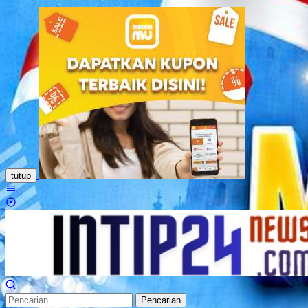
Loncat
ke
konten
tutup
Menu
Mobile
Pencarian