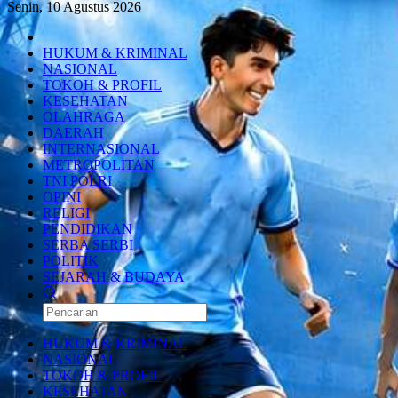
Senin, 10 Agustus 2026
HUKUM & KRIMINAL
NASIONAL
TOKOH & PROFIL
KESEHATAN
OLAHRAGA
DAERAH
INTERNASIONAL
METROPOLITAN
TNI POLRI
OPINI
RELIGI
PENDIDIKAN
SERBA SERBI
POLITIK
SEJARAH & BUDAYA
HUKUM & KRIMINAL
NASIONAL
TOKOH & PROFIL
KESEHATAN