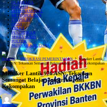
OLAHRAGA
DAERAH
INTERNASIONAL
METROPOLITAN
TNI POLRI
OPINI
RELIGI
PENDIDIKAN
SERBA SERBI
POLITIK
SEJARAH & BUDAYA
Beranda
BIROKRASI PEMERINTAHAN
Menaker Lantik
976 ASN: Tekankan Semangat Belajar, Integritas, dan Kekompakan
Menaker Lantik 976 ASN: Tekankan
Semangat Belajar, Integritas, dan
Kekompakan
Redaksi