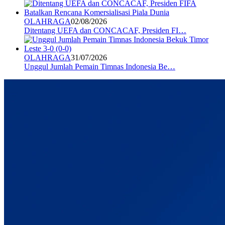
OLAHRAGA
02/08/2026
Ditentang UEFA dan CONCACAF, Presiden FI…
OLAHRAGA
31/07/2026
Unggul Jumlah Pemain Timnas Indonesia Be…