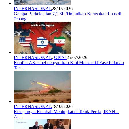
INTERNASIONAL
28/07/2026
Gempa Berkekuatan 7,1 SR Timbulkan Kerusakan Luas di
Jepang
INTERNASIONAL
,
OPINI
25/07/2026
Konflik AS-Israel dengan Iran Kini Memasuki Fase Pukulan
Ter…
INTERNASIONAL
18/07/2026
Ketegangan Kembali Meningkat di Teluk Persia, IRAN –
A…