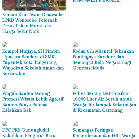
PNM Mekar Purwodadi
Ribuan Ekor Ayam Dibawa ke
DPRD Wonosobo, Peternak
Desak Pakan Murah dan
Harga Telur Naik
Kompol Nurjaya, SH Pimpin
Kodim 0729/Bantul Tekankan
Upacara Bendera di SMK
Pentingnya Karakter dan
Yupentek Kota Tangerang,
Semangat Bela Negara Bagi
Wujudkan Sekolah Aman dan
Generasi Muda
Berkarakter
Wagub Banten Dorong
Polres Serang Distribusikan
Promosi Wisata Lebih Agresif:
16.000 Liter Air Bersih untuk
Banten Punya Potensi
Warga Terdampak Kekeringan
Kalahkan Bali
di Kecamatan Carenang
DPC PKB Gunungkidul
Semangat Peringati
Kukuhkan Pengurus Baru
Kemerdekaan dan HBI, Warga