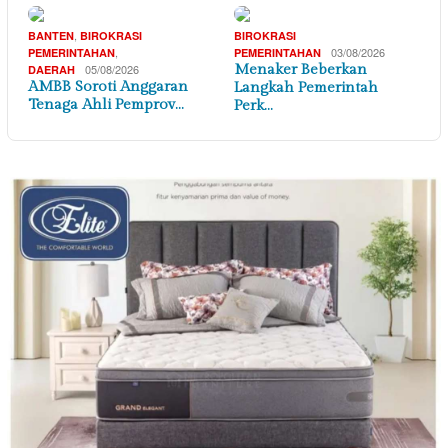
,
BANTEN
BIROKRASI
BIROKRASI
,
03/08/2026
PEMERINTAHAN
PEMERINTAHAN
05/08/2026
Menaker Beberkan
DAERAH
AMBB Soroti Anggaran
Langkah Pemerintah
Tenaga Ahli Pemprov…
Perk…