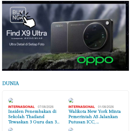
DUNIA
07/08/2026
01/08/2026
INTERNASIONAL
INTERNASIONAL
Insiden Penembakan di
Walikota New York Minta
Sekolah Thailand
Pemerintah AS Jalankan
Tewaskan 3 Guru dan 3…
Putusan ICC, …