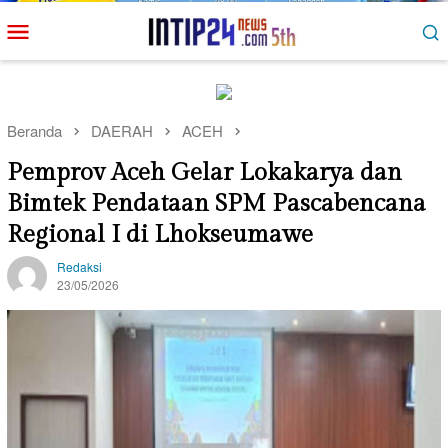
Loncat
Menu
ke
Mobile
konten
Beranda
DAERAH
ACEH
Pemprov Aceh Gelar Lokakarya dan
Bimtek Pendataan SPM Pascabencana
Regional I di Lhokseumawe
Redaksi
23/05/2026