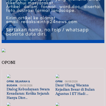
OPONI
,
06/08/2026
OPINI
SEJARAH &
OPINI
09/08/2026
Daur Ulang Wacana
BUDAYA
Dialog Kebudayaan Swara
Kejadian Besar di Bulan
Kesadaran: Ketika Sejarah
Agustus I ET Hadi …
Hanya Dice…