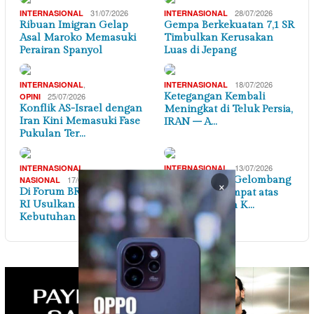
31/07/2026
28/07/2026
INTERNASIONAL
INTERNASIONAL
Ribuan Imigran Gelap
Gempa Berkekuatan 7,1 SR
Asal Maroko Memasuki
Timbulkan Kerusakan
Perairan Spanyol
Luas di Jepang
,
18/07/2026
INTERNASIONAL
INTERNASIONAL
25/07/2026
Ketegangan Kembali
OPINI
Konflik AS-Israel dengan
Meningkat di Teluk Persia,
Iran Kini Memasuki Fase
IRAN – A…
Pukulan Ter…
,
13/07/2026
INTERNASIONAL
INTERNASIONAL
17/07/2026
AS Lancarkan Gelombang
NASIONAL
×
Di Forum BRICS, Menaker
Serangan Keempat atas
RI Usulkan Petakan
Iran Merespon K…
Kebutuhan Keteram…