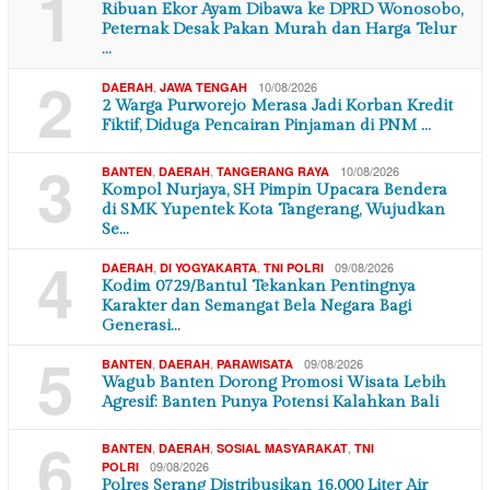
1
Ribuan Ekor Ayam Dibawa ke DPRD Wonosobo,
Peternak Desak Pakan Murah dan Harga Telur
…
2
,
10/08/2026
DAERAH
JAWA TENGAH
2 Warga Purworejo Merasa Jadi Korban Kredit
Fiktif, Diduga Pencairan Pinjaman di PNM …
3
,
,
10/08/2026
BANTEN
DAERAH
TANGERANG RAYA
Kompol Nurjaya, SH Pimpin Upacara Bendera
di SMK Yupentek Kota Tangerang, Wujudkan
Se…
4
,
,
09/08/2026
DAERAH
DI YOGYAKARTA
TNI POLRI
Kodim 0729/Bantul Tekankan Pentingnya
Karakter dan Semangat Bela Negara Bagi
Generasi…
5
,
,
09/08/2026
BANTEN
DAERAH
PARAWISATA
Wagub Banten Dorong Promosi Wisata Lebih
Agresif: Banten Punya Potensi Kalahkan Bali
6
,
,
,
BANTEN
DAERAH
SOSIAL MASYARAKAT
TNI
09/08/2026
POLRI
Polres Serang Distribusikan 16.000 Liter Air