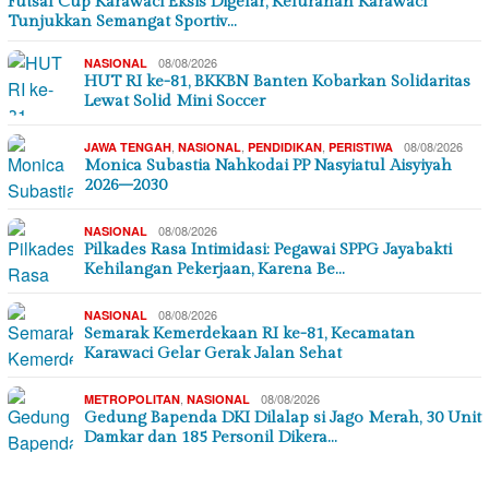
Futsal Cup Karawaci Eksis Digelar, Kelurahan Karawaci
Tunjukkan Semangat Sportiv…
08/08/2026
NASIONAL
HUT RI ke-81, BKKBN Banten Kobarkan Solidaritas
Lewat Solid Mini Soccer
,
,
,
08/08/2026
JAWA TENGAH
NASIONAL
PENDIDIKAN
PERISTIWA
Monica Subastia Nahkodai PP Nasyiatul Aisyiyah
2026–2030
08/08/2026
NASIONAL
Pilkades Rasa Intimidasi: Pegawai SPPG Jayabakti
Kehilangan Pekerjaan, Karena Be…
08/08/2026
NASIONAL
Semarak Kemerdekaan RI ke-81, Kecamatan
Karawaci Gelar Gerak Jalan Sehat
,
08/08/2026
METROPOLITAN
NASIONAL
Gedung Bapenda DKI Dilalap si Jago Merah, 30 Unit
Damkar dan 185 Personil Dikera…