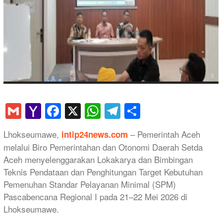
Gmail
Yahoo
Facebook
X
WhatsApp
Telegram
Share
Mail
Lhokseumawe,
– Pemerintah Aceh
intip24news.com
melalui Biro Pemerintahan dan Otonomi Daerah Setda
Aceh menyelenggarakan Lokakarya dan Bimbingan
Teknis Pendataan dan Penghitungan Target Kebutuhan
Pemenuhan Standar Pelayanan Minimal (SPM)
Pascabencana Regional I pada 21–22 Mei 2026 di
Lhokseumawe.