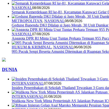
NASIONAL
08/08/2026
Semarak Kemerdekaan RI ke-81, Kecamatan Karawaci Gelar G
METROPOLITAN
,
NASIONAL
08/08/2026
Gedung Bapenda DKI Dilalap si Jago Merah, 30 Unit Damkar
NASIONAL
07/08/2026
Anggota DPR RI Minta Usut Tuntas Perkara Temuan 955 Pucuk
HUKUM & KRIMINAL
,
NASIONAL
06/08/2026
995 Pucuk Senpi Beserta Amunisi Ditemukan di Ruangan Seko
DUNIA
INTERNASIONAL
07/08/2026
Insiden Penembakan di Sekolah Thailand Tewaskan 3 Guru d
INTERNASIONAL
01/08/2026
Walikota New York Minta Pemerintah AS Jalankan Putusan I