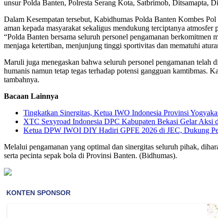
unsur Polda Banten, Polresta Serang Kota, Satbrimob, Ditsamapta, D
Dalam Kesempatan tersebut, Kabidhumas Polda Banten Kombes Pol 
aman kepada masyarakat sekaligus mendukung terciptanya atmosfer per
“Polda Banten bersama seluruh personel pengamanan berkomitmen me
menjaga ketertiban, menjunjung tinggi sportivitas dan mematuhi atu
Maruli juga menegaskan bahwa seluruh personel pengamanan telah d
humanis namun tetap tegas terhadap potensi gangguan kamtibmas. Kami
tambahnya.
Bacaan Lainnya
Tingkatkan Sinergitas, Ketua IWO Indonesia Provinsi Yogya
XTC Sexyroad Indonesia DPC Kabupaten Bekasi Gelar Aksi d
Ketua DPW IWOI DIY Hadiri GPFE 2026 di JEC, Dukung Pe
Melalui pengamanan yang optimal dan sinergitas seluruh pihak, dihar
serta pecinta sepak bola di Provinsi Banten. (Bidhumas).