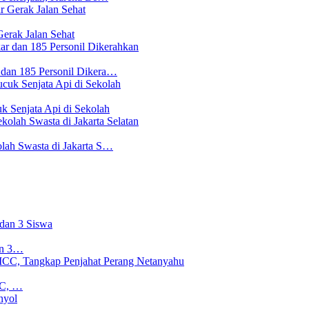
erak Jalan Sehat
 dan 185 Personil Dikera…
 Senjata Api di Sekolah
lah Swasta di Jakarta S…
an 3…
CC, …