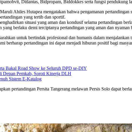
itpamobvit, Ditlantas, Bidpropam, Biddokkes serta fungsi pendukung l
Maruli Ahiles Hutapea mengatakan bahwa pengamanan pertandingan s
tandingan yang tertib dan sportif.
nghadirkan situasi yang aman dan kondusif selama pertandingan berl
ran yang berlaku demi terciptanya pertandingan yang aman dan nyaman
iarahkan untuk bertindak profesional dan humanis dalam menjalankan 
 berharap pertandingan ini dapat menjadi hiburan positif bagi masyar
karta Bakal Road Show ke Seluruh DPD se-DIY
i Depan Pemkab, Soroti Kinerja DLH
nuh Sistem E-Katalog
apkan pertandingan Persita Tangerang melawan Persis Solo dapat berla