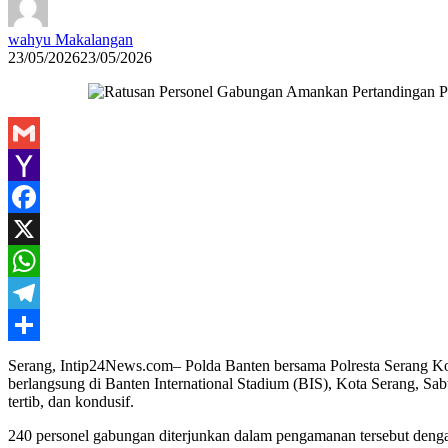
wahyu Makalangan
23/05/2026
23/05/2026
Gmail
Yahoo
Mail
Facebook
X
WhatsApp
Telegram
Share
Serang, Intip24News.com– Polda Banten bersama Polresta Serang K
berlangsung di Banten International Stadium (BIS), Kota Serang, S
tertib, dan kondusif.
240 personel gabungan diterjunkan dalam pengamanan tersebut dengan m