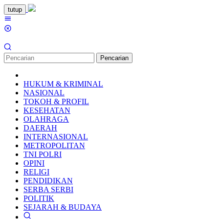
Loncat
tutup
ke
Menu
konten
Mobile
Pencarian
HUKUM & KRIMINAL
NASIONAL
TOKOH & PROFIL
KESEHATAN
OLAHRAGA
DAERAH
INTERNASIONAL
METROPOLITAN
TNI POLRI
OPINI
RELIGI
PENDIDIKAN
SERBA SERBI
POLITIK
SEJARAH & BUDAYA