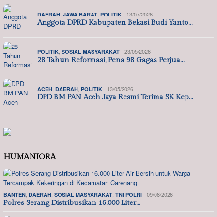
,
,
13/07/2026
DAERAH
JAWA BARAT
POLITIK
Anggota DPRD Kabupaten Bekasi Budi Yanto…
,
23/05/2026
POLITIK
SOSIAL MASYARAKAT
28 Tahun Reformasi, Pena 98 Gagas Perjua…
,
,
13/05/2026
ACEH
DAERAH
POLITIK
DPD BM PAN Aceh Jaya Resmi Terima SK Kep…
HUMANIORA
,
,
,
09/08/2026
BANTEN
DAERAH
SOSIAL MASYARAKAT
TNI POLRI
Polres Serang Distribusikan 16.000 Liter…