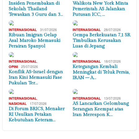
Insiden Penembakan di
Walikota New York Minta
Sekolah Thailand
Pemerintah AS Jalankan
Tewaskan 3 Guru dan 3…
Putusan ICC, …
31/07/2026
28/07/2026
INTERNASIONAL
INTERNASIONAL
Ribuan Imigran Gelap
Gempa Berkekuatan 7,1 SR
Asal Maroko Memasuki
Timbulkan Kerusakan
Perairan Spanyol
Luas di Jepang
,
18/07/2026
INTERNASIONAL
INTERNASIONAL
25/07/2026
Ketegangan Kembali
OPINI
Konflik AS-Israel dengan
Meningkat di Teluk Persia,
Iran Kini Memasuki Fase
IRAN – A…
Pukulan Ter…
,
13/07/2026
INTERNASIONAL
INTERNASIONAL
17/07/2026
AS Lancarkan Gelombang
NASIONAL
Di Forum BRICS, Menaker
Serangan Keempat atas
RI Usulkan Petakan
Iran Merespon K…
Kebutuhan Keteram…