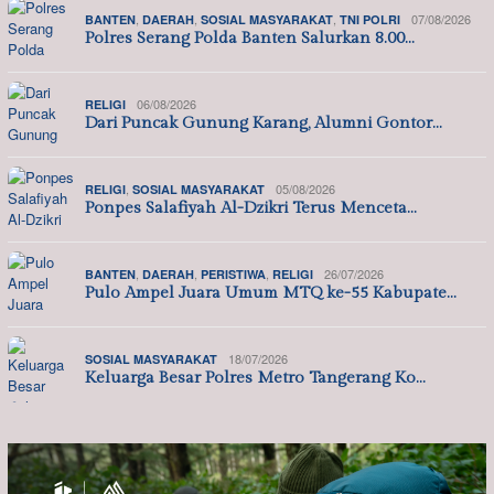
,
,
,
07/08/2026
BANTEN
DAERAH
SOSIAL MASYARAKAT
TNI POLRI
Polres Serang Polda Banten Salurkan 8.00…
06/08/2026
RELIGI
Dari Puncak Gunung Karang, Alumni Gontor…
,
05/08/2026
RELIGI
SOSIAL MASYARAKAT
Ponpes Salafiyah Al-Dzikri Terus Menceta…
,
,
,
26/07/2026
BANTEN
DAERAH
PERISTIWA
RELIGI
Pulo Ampel Juara Umum MTQ ke-55 Kabupate…
18/07/2026
SOSIAL MASYARAKAT
Keluarga Besar Polres Metro Tangerang Ko…