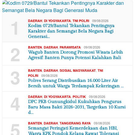
1
,
,
09/08/2026
DAERAH
DI YOGYAKARTA
TNI POLRI
Kodim 0729/Bantul Tekankan Pentingnya
Karakter dan Semangat Bela Negara Bagi
Generasi…
2
,
,
09/08/2026
BANTEN
DAERAH
PARAWISATA
Wagub Banten Dorong Promosi Wisata Lebih
Agresif: Banten Punya Potensi Kalahkan Bali
3
,
,
,
BANTEN
DAERAH
SOSIAL MASYARAKAT
TNI
09/08/2026
POLRI
Polres Serang Distribusikan 16.000 Liter Air
Bersih untuk Warga Terdampak Kekeringan …
4
,
,
09/08/2026
DAERAH
DI YOGYAKARTA
POLITIK
DPC PKB Gunungkidul Kukuhkan Pengurus
Baru Masa Bakti 2026-2031, Targetkan 10 Kursi
d…
5
,
,
09/08/2026
BANTEN
DAERAH
TANGERANG RAYA
Semangat Peringati Kemerdekaan dan HBI,
Warga KPK Pondok Kelapa Rawat Toleransi