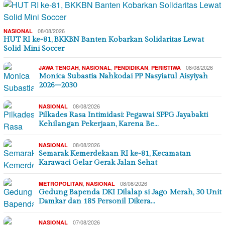
08/08/2026
NASIONAL
HUT RI ke-81, BKKBN Banten Kobarkan Solidaritas Lewat
Solid Mini Soccer
,
,
,
08/08/2026
JAWA TENGAH
NASIONAL
PENDIDIKAN
PERISTIWA
Monica Subastia Nahkodai PP Nasyiatul Aisyiyah
2026–2030
08/08/2026
NASIONAL
Pilkades Rasa Intimidasi: Pegawai SPPG Jayabakti
Kehilangan Pekerjaan, Karena Be…
08/08/2026
NASIONAL
Semarak Kemerdekaan RI ke-81, Kecamatan
Karawaci Gelar Gerak Jalan Sehat
,
08/08/2026
METROPOLITAN
NASIONAL
Gedung Bapenda DKI Dilalap si Jago Merah, 30 Unit
Damkar dan 185 Personil Dikera…
07/08/2026
NASIONAL