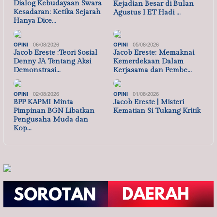
Dialog Kebudayaan Swara
Kejadian Besar di Bulan
Kesadaran: Ketika Sejarah
Agustus I ET Hadi …
Hanya Dice…
06/08/2026
05/08/2026
OPINI
OPINI
Jacob Ereste :Teori Sosial
Jacob Ereste: Memaknai
Denny JA Tentang Aksi
Kemerdekaan Dalam
Demonstrasi…
Kerjasama dan Pembe…
02/08/2026
01/08/2026
OPINI
OPINI
BPP KAPMI Minta
Jacob Ereste | Misteri
Pimpinan BGN Libatkan
Kematian Si Tukang Kritik
Pengusaha Muda dan
Kop…