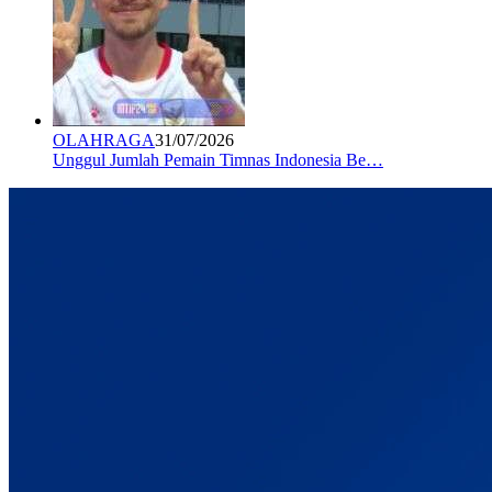
OLAHRAGA
31/07/2026
Unggul Jumlah Pemain Timnas Indonesia Be…