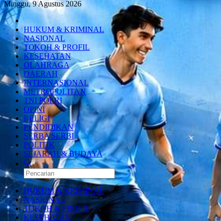
Minggu, 9 Agustus 2026
HUKUM & KRIMINAL
NASIONAL
TOKOH & PROFIL
KESEHATAN
OLAHRAGA
DAERAH
INTERNASIONAL
METROPOLITAN
TNI POLRI
OPINI
RELIGI
PENDIDIKAN
SERBA SERBI
POLITIK
SEJARAH & BUDAYA
HUKUM & KRIMINAL
NASIONAL
TOKOH & PROFIL
KESEHATAN