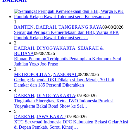
1
BANTEN
,
DAERAH
,
TANGERANG RAYA
09/08/2026
Semangat Peringati Kemerdekaan dan HBI, Warga KPK
Pondok Kelapa Rawat Toleransi serta…
2
DAERAH
,
DI YOGYAKARTA
,
SEJARAH &
BUDAYA
09/08/2026
Ribuan Penonton Terhipnotis Penampilan Kelompok Seni
Jathilan Yogo Joo Pruso
3
METROPOLITAN
,
NASIONAL
08/08/2026
Gedung Bapenda DKI Dilalap si Jago Merah, 30 Unit
Damkar dan 185 Personil Dikerahkan
4
DAERAH
,
DI YOGYAKARTA
07/08/2026
Tingkatkan Sinergitas, Ketua IWO Indonesia Provinsi
Yogyakarta Bakal Road Show ke Sel…
5
DAERAH
,
JAWA BARAT
07/08/2026
XTC Sexyroad Indonesia DPC Kabupaten Bekasi Gelar Aksi
di Depan Pemkab, Soroti Kinerj…