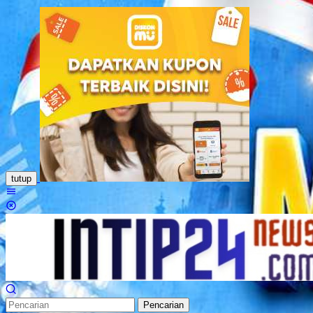
Loncat
ke
konten
tutup
Menu
Mobile
Pencarian