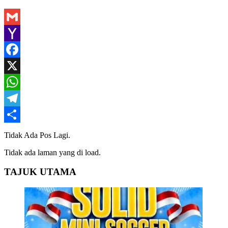
Gmail
Yahoo
Mail
Facebook
X
WhatsApp
Telegram
Share
Tidak Ada Pos Lagi.
Tidak ada laman yang di load.
TAJUK UTAMA