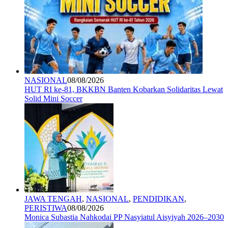
NASIONAL
08/08/2026
HUT RI ke-81, BKKBN Banten Kobarkan Solidaritas Lewat
Solid Mini Soccer
JAWA TENGAH
,
NASIONAL
,
PENDIDIKAN
,
PERISTIWA
08/08/2026
Monica Subastia Nahkodai PP Nasyiatul Aisyiyah 2026–2030