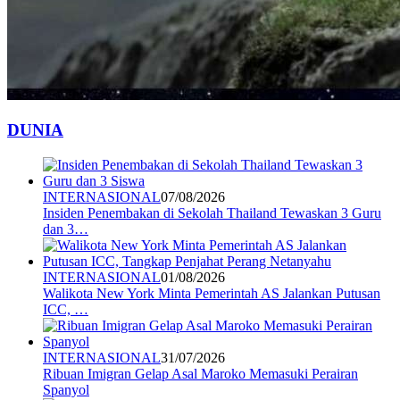
DUNIA
INTERNASIONAL
07/08/2026
Insiden Penembakan di Sekolah Thailand Tewaskan 3 Guru
dan 3…
INTERNASIONAL
01/08/2026
Walikota New York Minta Pemerintah AS Jalankan Putusan
ICC, …
INTERNASIONAL
31/07/2026
Ribuan Imigran Gelap Asal Maroko Memasuki Perairan
Spanyol