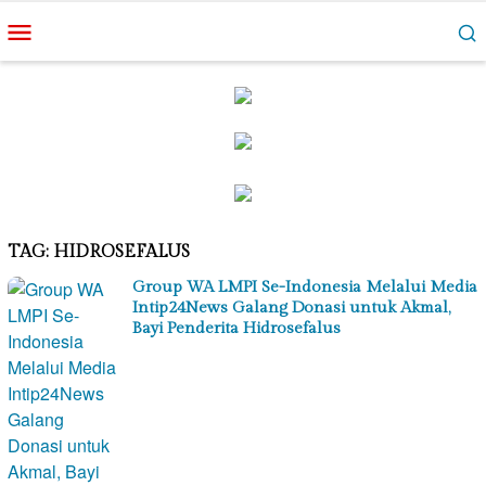
Loncat
Menu
ke
Mobile
konten
TAG:
HIDROSEFALUS
Group WA LMPI Se-Indonesia Melalui Media
Intip24News Galang Donasi untuk Akmal,
Bayi Penderita Hidrosefalus