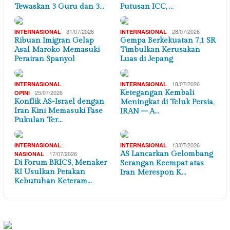
Tewaskan 3 Guru dan 3…
Putusan ICC, …
31/07/2026
28/07/2026
INTERNASIONAL
INTERNASIONAL
Ribuan Imigran Gelap
Gempa Berkekuatan 7,1 SR
Asal Maroko Memasuki
Timbulkan Kerusakan
Perairan Spanyol
Luas di Jepang
,
18/07/2026
INTERNASIONAL
INTERNASIONAL
25/07/2026
Ketegangan Kembali
OPINI
Konflik AS-Israel dengan
Meningkat di Teluk Persia,
Iran Kini Memasuki Fase
IRAN – A…
Pukulan Ter…
,
13/07/2026
INTERNASIONAL
INTERNASIONAL
17/07/2026
AS Lancarkan Gelombang
NASIONAL
Di Forum BRICS, Menaker
Serangan Keempat atas
RI Usulkan Petakan
Iran Merespon K…
Kebutuhan Keteram…