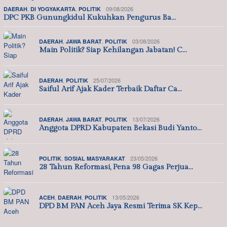
,
,
09/08/2026
DAERAH
DI YOGYAKARTA
POLITIK
DPC PKB Gunungkidul Kukuhkan Pengurus Ba…
,
,
03/08/2026
DAERAH
JAWA BARAT
POLITIK
Main Politik? Siap Kehilangan Jabatan! C…
,
25/07/2026
DAERAH
POLITIK
Saiful Arif Ajak Kader Terbaik Daftar Ca…
,
,
13/07/2026
DAERAH
JAWA BARAT
POLITIK
Anggota DPRD Kabupaten Bekasi Budi Yanto…
,
23/05/2026
POLITIK
SOSIAL MASYARAKAT
28 Tahun Reformasi, Pena 98 Gagas Perjua…
,
,
13/05/2026
ACEH
DAERAH
POLITIK
DPD BM PAN Aceh Jaya Resmi Terima SK Kep…