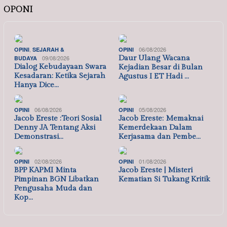
OPONI
,
06/08/2026
OPINI
SEJARAH &
OPINI
09/08/2026
Daur Ulang Wacana
BUDAYA
Dialog Kebudayaan Swara
Kejadian Besar di Bulan
Kesadaran: Ketika Sejarah
Agustus I ET Hadi …
Hanya Dice…
06/08/2026
05/08/2026
OPINI
OPINI
Jacob Ereste :Teori Sosial
Jacob Ereste: Memaknai
Denny JA Tentang Aksi
Kemerdekaan Dalam
Demonstrasi…
Kerjasama dan Pembe…
02/08/2026
01/08/2026
OPINI
OPINI
BPP KAPMI Minta
Jacob Ereste | Misteri
Pimpinan BGN Libatkan
Kematian Si Tukang Kritik
Pengusaha Muda dan
Kop…