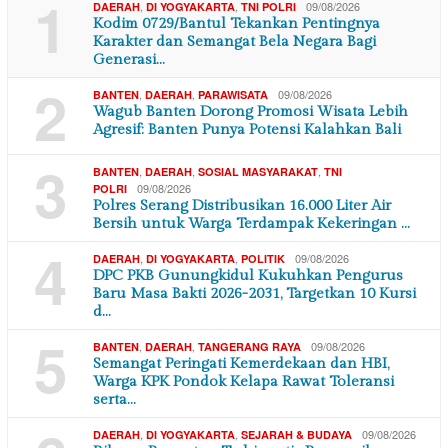
1
,
,
09/08/2026
DAERAH
DI YOGYAKARTA
TNI POLRI
Kodim 0729/Bantul Tekankan Pentingnya
Karakter dan Semangat Bela Negara Bagi
Generasi…
2
,
,
09/08/2026
BANTEN
DAERAH
PARAWISATA
Wagub Banten Dorong Promosi Wisata Lebih
Agresif: Banten Punya Potensi Kalahkan Bali
3
,
,
,
BANTEN
DAERAH
SOSIAL MASYARAKAT
TNI
09/08/2026
POLRI
Polres Serang Distribusikan 16.000 Liter Air
Bersih untuk Warga Terdampak Kekeringan …
4
,
,
09/08/2026
DAERAH
DI YOGYAKARTA
POLITIK
DPC PKB Gunungkidul Kukuhkan Pengurus
Baru Masa Bakti 2026-2031, Targetkan 10 Kursi
d…
5
,
,
09/08/2026
BANTEN
DAERAH
TANGERANG RAYA
Semangat Peringati Kemerdekaan dan HBI,
Warga KPK Pondok Kelapa Rawat Toleransi
serta…
,
,
09/08/2026
DAERAH
DI YOGYAKARTA
SEJARAH & BUDAYA