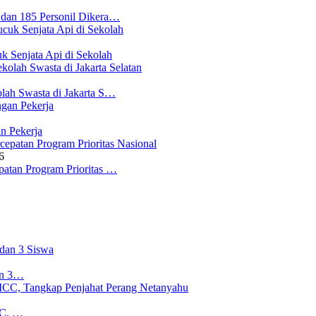
 dan 185 Personil Dikera…
 Senjata Api di Sekolah
lah Swasta di Jakarta S…
n Pekerja
6
atan Program Prioritas …
an 3…
CC, …