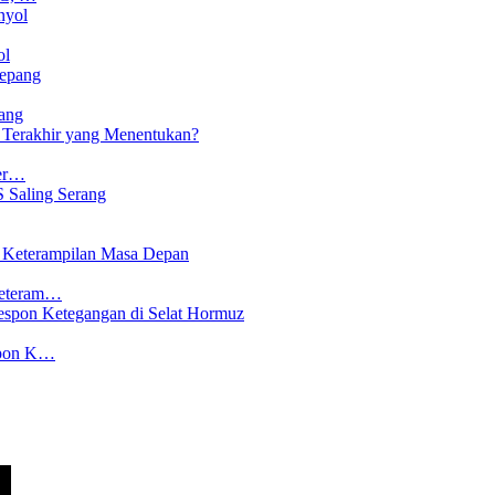
ol
ang
Ter…
Keteram…
spon K…