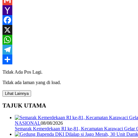
Gmail
Yahoo
Mail
Facebook
X
WhatsApp
Telegram
Share
Tidak Ada Pos Lagi.
Tidak ada laman yang di load.
Lihat Lainnya
TAJUK UTAMA
NASIONAL
08/08/2026
Semarak Kemerdekaan RI ke-81, Kecamatan Karawaci Gelar G