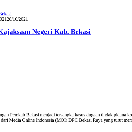
i
2021
28/10/2021
Kajaksaan Negeri Kab. Bekasi
n Pemkab Bekasi menjadi tersangka kasus dugaan tindak pidana ko
uga dari Media Online Indonesia (MOI) DPC Bekasi Raya yang turut memb