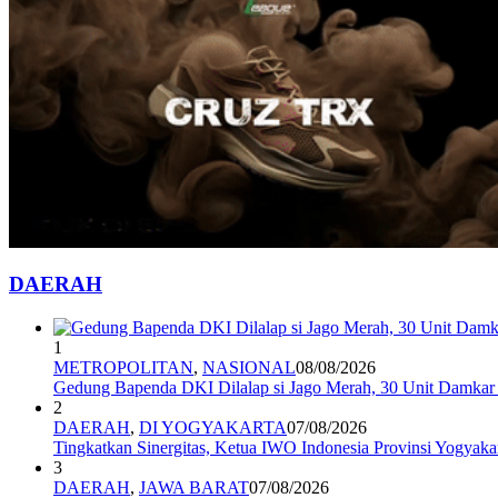
DAERAH
1
METROPOLITAN
,
NASIONAL
08/08/2026
Gedung Bapenda DKI Dilalap si Jago Merah, 30 Unit Damkar 
2
DAERAH
,
DI YOGYAKARTA
07/08/2026
Tingkatkan Sinergitas, Ketua IWO Indonesia Provinsi Yogya
3
DAERAH
,
JAWA BARAT
07/08/2026