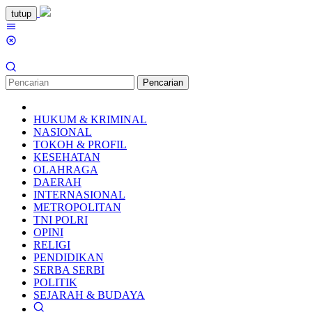
Loncat
tutup
ke
Menu
konten
Mobile
Pencarian
HUKUM & KRIMINAL
NASIONAL
TOKOH & PROFIL
KESEHATAN
OLAHRAGA
DAERAH
INTERNASIONAL
METROPOLITAN
TNI POLRI
OPINI
RELIGI
PENDIDIKAN
SERBA SERBI
POLITIK
SEJARAH & BUDAYA