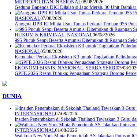
METROPOLITAN
,
NASIONAL
08/08/2026
Gedung Bapenda DKI Dilalap si Jago Merah, 30 Unit Damkar
NASIONAL
07/08/2026
Anggota DPR RI Minta Usut Tuntas Perkara Temuan 955 Pucuk
HUKUM & KRIMINAL
,
NASIONAL
06/08/2026
995 Pucuk Senpi Beserta Amunisi Ditemukan di Ruangan Seko
NASIONAL
05/08/2026
Kemnaker Perkuat Ekosistem K3 untuk Tingkatkan Pelindunga
EKONOMI BISNIS
,
NASIONAL
,
SERBA SERBI
05/08/202
GPFE 2026 Resmi Dibuka: Pengadaan Strategis Dorong Percep
DUNIA
INTERNASIONAL
07/08/2026
Insiden Penembakan di Sekolah Thailand Tewaskan 3 Guru d
INTERNASIONAL
01/08/2026
Walikota New York Minta Pemerintah AS Jalankan Putusan I