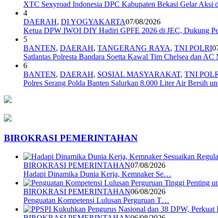
XTC Sexyroad Indonesia DPC Kabupaten Bekasi Gelar Aksi d
4
DAERAH
,
DI YOGYAKARTA
07/08/2026
Ketua DPW IWOI DIY Hadiri GPFE 2026 di JEC, Dukung Pe
5
BANTEN
,
DAERAH
,
TANGERANG RAYA
,
TNI POLRI
0
Satlantas Polresta Bandara Soetta Kawal Tim Chelsea dan AC
6
BANTEN
,
DAERAH
,
SOSIAL MASYARAKAT
,
TNI POL
Polres Serang Polda Banten Salurkan 8.000 Liter Air Bersih
BIROKRASI PEMERINTAHAN
BIROKRASI PEMERINTAHAN
07/08/2026
Hadapi Dinamika Dunia Kerja, Kemnaker Se…
BIROKRASI PEMERINTAHAN
06/08/2026
Penguatan Kompetensi Lulusan Perguruan T…
BIROKRASI PEMERINTAHAN
06/08/2026