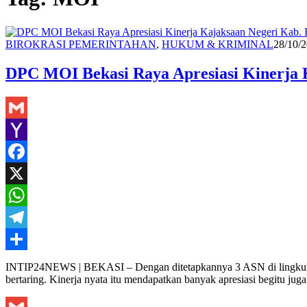
Redaks
BIROKRASI PEMERINTAHAN
,
HUKUM & KRIMINAL
28/10/
DPC MOI Bekasi Raya Apresiasi Kinerja 
Gmail
Yahoo
Mail
Facebook
X
WhatsApp
Telegram
Share
INTIP24NEWS | BEKASI – Dengan ditetapkannya 3 ASN di lingkunga
bertaring. Kinerja nyata itu mendapatkan banyak apresiasi begitu j