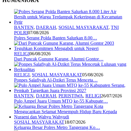
HUMANIORA
BANTEN
,
DAERAH
,
SOSIAL MASYARAKAT
,
TNI
POLRI
07/08/2026
Polres Serang Polda Banten Salurkan 8.00…
RELIGI
06/08/2026
Dari Puncak Gunung Karang, Alumni Gontor…
RELIGI
,
SOSIAL MASYARAKAT
05/08/2026
Ponpes Salafiyah Al-Dzikri Terus Menceta…
BANTEN
,
DAERAH
,
PERISTIWA
,
RELIGI
26/07/2026
Pulo Ampel Juara Umum MTQ ke-55 Kabupate…
SOSIAL MASYARAKAT
18/07/2026
Keluarga Besar Polres Metro Tangerang Ko…