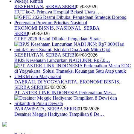
KESEHATAN
,
SERBA SERBI
05/08/2026
HUT ke-7, Primaya Hospital Bekasi Utara …
EKONOMI BISNIS
,
NASIONAL
,
SERBA
SERBI
05/08/2026
GPFE 2026 Resmi Dibuka: Pengadaan Strate…
KESEHATAN
,
SERBA SERBI
04/08/2026
BPJS Kesehatan Luncurkan NADI JKN: Rp7.0…
DAERAH
,
DI YOGYAKARTA
,
EKONOMI BISNIS
,
SERBA SERBI
02/08/2026
PT. ASTER LINK INDONESIA Perkenalkan Mes…
PARAWISATA
,
SERBA SERBI
01/08/2026
Desainer Meggie Hadiyanto Tampilkan 8 De…