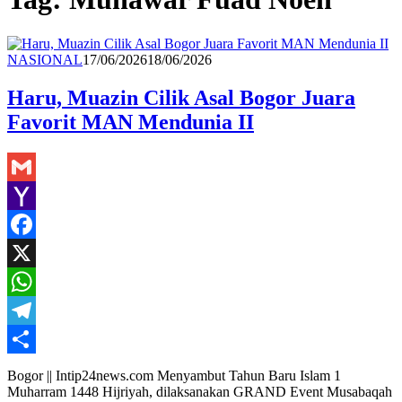
Suryo
NASIONAL
17/06/2026
18/06/2026
Sutowijoyo
Haru, Muazin Cilik Asal Bogor Juara
Favorit MAN Mendunia II
Gmail
Yahoo
Mail
Facebook
X
WhatsApp
Telegram
Share
Bogor || Intip24news.com Menyambut Tahun Baru Islam 1
Muharram 1448 Hijriyah, dilaksanakan GRAND Event Musabaqah