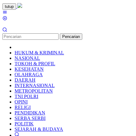
Loncat
tutup
ke
Menu
konten
Mobile
Pencarian
HUKUM & KRIMINAL
NASIONAL
TOKOH & PROFIL
KESEHATAN
OLAHRAGA
DAERAH
INTERNASIONAL
METROPOLITAN
TNI POLRI
OPINI
RELIGI
PENDIDIKAN
SERBA SERBI
POLITIK
SEJARAH & BUDAYA