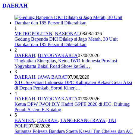
DAERAH
1
METROPOLITAN
,
NASIONAL
08/08/2026
Gedung Bapenda DKI Dilalap si Jago Merah, 30 Unit
Damkar dan 185 Personil Dikerahkan
2
DAERAH
,
DI YOGYAKARTA
07/08/2026
Tingkatkan Sinergitas, Ketua IWO Indonesia Provinsi
Yogyakarta Bakal Road Show ke Sel…
3
DAERAH
,
JAWA BARAT
07/08/2026
XTC Sexyroad Indonesia DPC Kabupaten Bekasi Gelar Aksi
di Depan Pemkab, Soroti Kinerj…
4
DAERAH
,
DI YOGYAKARTA
07/08/2026
Ketua DPW IWOI DIY Hadiri GPFE 2026 di JEC, Dukung
Penuh Sistem E-Katalog
5
BANTEN
,
DAERAH
,
TANGERANG RAYA
,
TNI
POLRI
07/08/2026
Satlantas Polresta Bandara Soetta Kawal Tim Chelsea dan AC