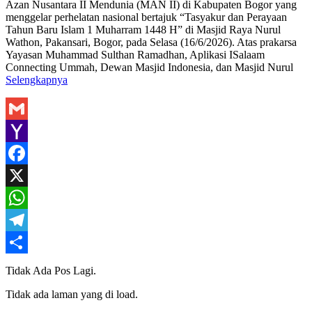
Azan Nusantara II Mendunia (MAN II) di Kabupaten Bogor yang
menggelar perhelatan nasional bertajuk “Tasyakur dan Perayaan
Tahun Baru Islam 1 Muharram 1448 H” di Masjid Raya Nurul
Wathon, Pakansari, Bogor, pada Selasa (16/6/2026). Atas prakarsa
Yayasan Muhammad Sulthan Ramadhan, Aplikasi ISalaam
Connecting Ummah, Dewan Masjid Indonesia, dan Masjid Nurul
Selengkapnya
Gmail
Yahoo
Mail
Facebook
X
WhatsApp
Telegram
Share
Tidak Ada Pos Lagi.
Tidak ada laman yang di load.