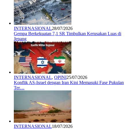
INTERNASIONAL
28/07/2026
Gempa Berkekuatan 7,1 SR Timbulkan Kerusakan Luas di
Jepang
INTERNASIONAL
,
OPINI
25/07/2026
Konflik AS-Israel dengan Iran Kini Memasuki Fase Pukulan
Ter…
INTERNASIONAL
18/07/2026