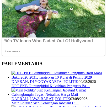
PARLEMENTARIA
DAERAH
,
DI YOGYAKARTA
,
POLITIK
09/08/2026
DPC PKB Gunungkidul Kukuhkan Pengurus Ba…
DAERAH
,
JAWA BARAT
,
POLITIK
03/08/2026
Main Politik? Siap Kehilangan Jabatan! C…