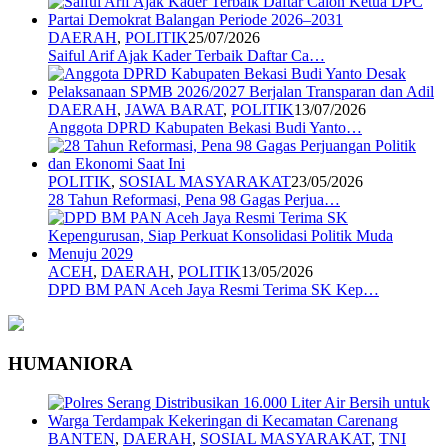
DAERAH
,
POLITIK
25/07/2026
Saiful Arif Ajak Kader Terbaik Daftar Ca…
DAERAH
,
JAWA BARAT
,
POLITIK
13/07/2026
Anggota DPRD Kabupaten Bekasi Budi Yanto…
POLITIK
,
SOSIAL MASYARAKAT
23/05/2026
28 Tahun Reformasi, Pena 98 Gagas Perjua…
ACEH
,
DAERAH
,
POLITIK
13/05/2026
DPD BM PAN Aceh Jaya Resmi Terima SK Kep…
HUMANIORA
BANTEN
,
DAERAH
,
SOSIAL MASYARAKAT
,
TNI