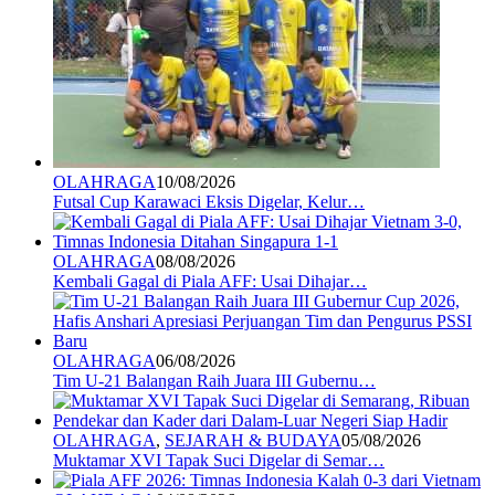
OLAHRAGA
10/08/2026
Futsal Cup Karawaci Eksis Digelar, Kelur…
OLAHRAGA
08/08/2026
Kembali Gagal di Piala AFF: Usai Dihajar…
OLAHRAGA
06/08/2026
Tim U-21 Balangan Raih Juara III Gubernu…
OLAHRAGA
,
SEJARAH & BUDAYA
05/08/2026
Muktamar XVI Tapak Suci Digelar di Semar…