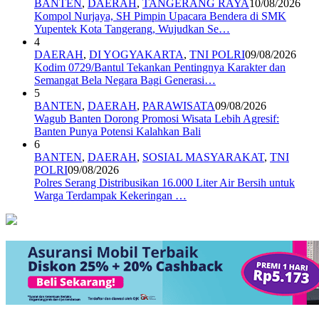
BANTEN
,
DAERAH
,
TANGERANG RAYA
10/08/2026
Kompol Nurjaya, SH Pimpin Upacara Bendera di SMK
Yupentek Kota Tangerang, Wujudkan Se…
4
DAERAH
,
DI YOGYAKARTA
,
TNI POLRI
09/08/2026
Kodim 0729/Bantul Tekankan Pentingnya Karakter dan
Semangat Bela Negara Bagi Generasi…
5
BANTEN
,
DAERAH
,
PARAWISATA
09/08/2026
Wagub Banten Dorong Promosi Wisata Lebih Agresif:
Banten Punya Potensi Kalahkan Bali
6
BANTEN
,
DAERAH
,
SOSIAL MASYARAKAT
,
TNI
POLRI
09/08/2026
Polres Serang Distribusikan 16.000 Liter Air Bersih untuk
Warga Terdampak Kekeringan …