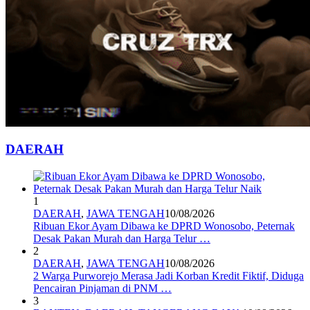
DAERAH
1
DAERAH
,
JAWA TENGAH
10/08/2026
Ribuan Ekor Ayam Dibawa ke DPRD Wonosobo, Peternak
Desak Pakan Murah dan Harga Telur …
2
DAERAH
,
JAWA TENGAH
10/08/2026
2 Warga Purworejo Merasa Jadi Korban Kredit Fiktif, Diduga
Pencairan Pinjaman di PNM …
3