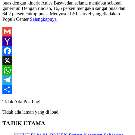
puas dengan kinerja Anies Baswedan selama menjabat sebagai
gubernur. Dengan rincian, 16,6 persen mengaku sangat puas dan
64,2 persen cukup puas. Menyusul LSI, survei yang diadakan
Populi Center
Selengkapnya
Gmail
Yahoo
Mail
Facebook
X
WhatsApp
Telegram
Share
Tidak Ada Pos Lagi.
Tidak ada laman yang di load.
TAJUK UTAMA