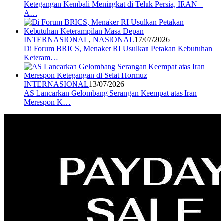
Ketegangan Kembali Meningkat di Teluk Persia, IRAN –
A…
INTERNASIONAL
,
NASIONAL
17/07/2026
Di Forum BRICS, Menaker RI Usulkan Petakan Kebutuhan
Keteram…
INTERNASIONAL
13/07/2026
AS Lancarkan Gelombang Serangan Keempat atas Iran
Merespon K…