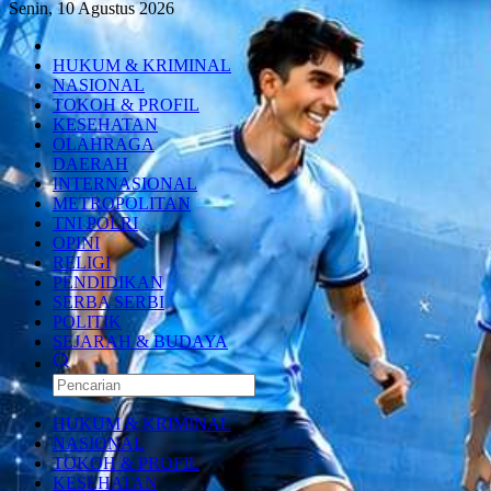
Senin, 10 Agustus 2026
HUKUM & KRIMINAL
NASIONAL
TOKOH & PROFIL
KESEHATAN
OLAHRAGA
DAERAH
INTERNASIONAL
METROPOLITAN
TNI POLRI
OPINI
RELIGI
PENDIDIKAN
SERBA SERBI
POLITIK
SEJARAH & BUDAYA
HUKUM & KRIMINAL
NASIONAL
TOKOH & PROFIL
KESEHATAN