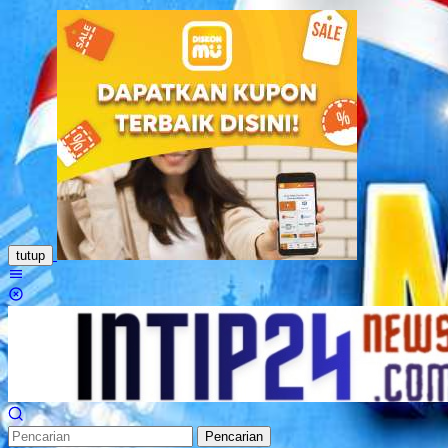
Loncat
ke
konten
tutup
Menu
Mobile
Pencarian