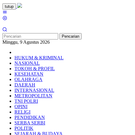
Loncat
tutup
ke
Menu
konten
Mobile
Pencarian
Minggu, 9 Agustus 2026
HUKUM & KRIMINAL
NASIONAL
TOKOH & PROFIL
KESEHATAN
OLAHRAGA
DAERAH
INTERNASIONAL
METROPOLITAN
TNI POLRI
OPINI
RELIGI
PENDIDIKAN
SERBA SERBI
POLITIK
SEJARAH & BUDAYA