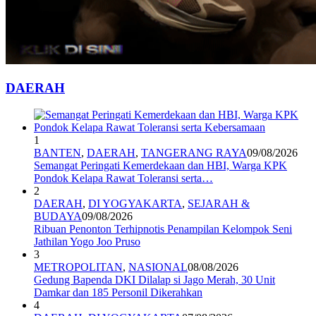
DAERAH
1
BANTEN
,
DAERAH
,
TANGERANG RAYA
09/08/2026
Semangat Peringati Kemerdekaan dan HBI, Warga KPK
Pondok Kelapa Rawat Toleransi serta…
2
DAERAH
,
DI YOGYAKARTA
,
SEJARAH &
BUDAYA
09/08/2026
Ribuan Penonton Terhipnotis Penampilan Kelompok Seni
Jathilan Yogo Joo Pruso
3
METROPOLITAN
,
NASIONAL
08/08/2026
Gedung Bapenda DKI Dilalap si Jago Merah, 30 Unit
Damkar dan 185 Personil Dikerahkan
4