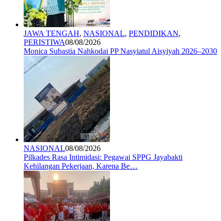
JAWA TENGAH
,
NASIONAL
,
PENDIDIKAN
,
PERISTIWA
08/08/2026
Monica Subastia Nahkodai PP Nasyiatul Aisyiyah 2026–2030
NASIONAL
08/08/2026
Pilkades Rasa Intimidasi: Pegawai SPPG Jayabakti
Kehilangan Pekerjaan, Karena Be…