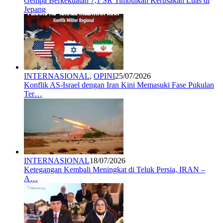
Gempa Berkekuatan 7,1 SR Timbulkan Kerusakan Luas di
Jepang
INTERNASIONAL
,
OPINI
25/07/2026
Konflik AS-Israel dengan Iran Kini Memasuki Fase Pukulan
Ter…
INTERNASIONAL
18/07/2026
Ketegangan Kembali Meningkat di Teluk Persia, IRAN –
A…