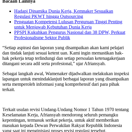
Bacaan Lainnya
Hadapi Dinamika Dunia Kerja, Kemnaker Sesuaikan
Regulasi PKWT hingga Outsourcing
Penguatan Kompetensi Lulusan Perguruan Tinggi Penting
untuk Menjawab Kebutuhan Dunia Kerja
PPSPI Kukuhkan Pengurus Nasional dan 38 DPW, Perkuat
Profesionalisme Sektor Publik
“Setiap aspirasi dan laporan yang disampaikan akan kami pelajari
dan tindak lanjuti sesuai ketent uan. Kami ingin memastikan hak-
hak pekerja tetap terlindungi dan setiap persoalan ketenagakerjaan
ditangani secara adil serta profesional,” ujar Afriansyah.
Sebagai langkah awal, Wamenaker dijadwalkan melakukan inspeksi
lapangan untuk menindaklanjuti berbagai laporan yang disampaikan
serta memperoleh informasi yang komprehensif dari para pihak
terkait.
Terkait usulan revisi Undang-Undang Nomor 1 Tahun 1970 tentang
Keselamatan Kerja, Afriansyah mendorong seluruh pemangku
kepentingan, termasuk serikat pekerja, untuk aktif memberikan
masukan kepada Dewan Perwakilan Rakyat Republik Indonesia
yang saat ini menginisiasi proses revisi regulasi tersebut.