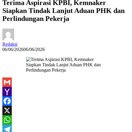
Terima Aspirasi KPBI, Kemnaker
Siapkan Tindak Lanjut Aduan PHK dan
Perlindungan Pekerja
Redaksi
06/06/2026
06/06/2026
Gmail
Yahoo
Mail
Facebook
X
WhatsApp