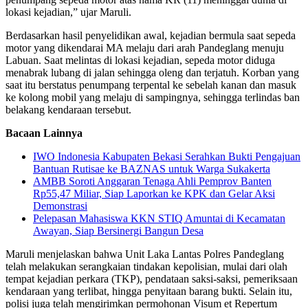
lokasi kejadian,” ujar Maruli.
Berdasarkan hasil penyelidikan awal, kejadian bermula saat sepeda
motor yang dikendarai MA melaju dari arah Pandeglang menuju
Labuan. Saat melintas di lokasi kejadian, sepeda motor diduga
menabrak lubang di jalan sehingga oleng dan terjatuh. Korban yang
saat itu berstatus penumpang terpental ke sebelah kanan dan masuk
ke kolong mobil yang melaju di sampingnya, sehingga terlindas ban
belakang kendaraan tersebut.
Bacaan Lainnya
IWO Indonesia Kabupaten Bekasi Serahkan Bukti Pengajuan
Bantuan Rutisae ke BAZNAS untuk Warga Sukakerta
AMBB Soroti Anggaran Tenaga Ahli Pemprov Banten
Rp55,47 Miliar, Siap Laporkan ke KPK dan Gelar Aksi
Demonstrasi
Pelepasan Mahasiswa KKN STIQ Amuntai di Kecamatan
Awayan, Siap Bersinergi Bangun Desa
Maruli menjelaskan bahwa Unit Laka Lantas Polres Pandeglang
telah melakukan serangkaian tindakan kepolisian, mulai dari olah
tempat kejadian perkara (TKP), pendataan saksi-saksi, pemeriksaan
kendaraan yang terlibat, hingga penyitaan barang bukti. Selain itu,
polisi juga telah mengirimkan permohonan Visum et Repertum