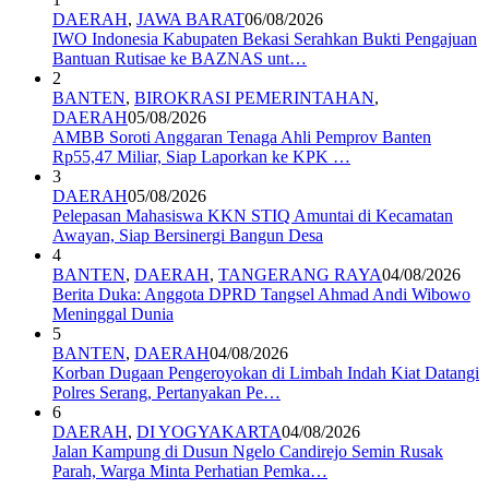
DAERAH
,
JAWA BARAT
06/08/2026
IWO Indonesia Kabupaten Bekasi Serahkan Bukti Pengajuan
Bantuan Rutisae ke BAZNAS unt…
2
BANTEN
,
BIROKRASI PEMERINTAHAN
,
DAERAH
05/08/2026
AMBB Soroti Anggaran Tenaga Ahli Pemprov Banten
Rp55,47 Miliar, Siap Laporkan ke KPK …
3
DAERAH
05/08/2026
Pelepasan Mahasiswa KKN STIQ Amuntai di Kecamatan
Awayan, Siap Bersinergi Bangun Desa
4
BANTEN
,
DAERAH
,
TANGERANG RAYA
04/08/2026
Berita Duka: Anggota DPRD Tangsel Ahmad Andi Wibowo
Meninggal Dunia
5
BANTEN
,
DAERAH
04/08/2026
Korban Dugaan Pengeroyokan di Limbah Indah Kiat Datangi
Polres Serang, Pertanyakan Pe…
6
DAERAH
,
DI YOGYAKARTA
04/08/2026
Jalan Kampung di Dusun Ngelo Candirejo Semin Rusak
Parah, Warga Minta Perhatian Pemka…