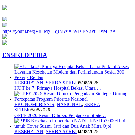
https://youtu.be/qV8_My__qJM?si=-WD-FN2PtE4vMEzA
ENSIKLOPEDIA
KESEHATAN
,
SERBA SERBI
05/08/2026
HUT ke-7, Primaya Hospital Bekasi Utara …
EKONOMI BISNIS
,
NASIONAL
,
SERBA
SERBI
05/08/2026
GPFE 2026 Resmi Dibuka: Pengadaan Strate…
KESEHATAN
,
SERBA SERBI
04/08/2026