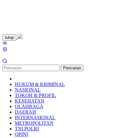
Loncat
tutup
ke
Menu
konten
Mobile
Pencarian
HUKUM & KRIMINAL
NASIONAL
TOKOH & PROFIL
KESEHATAN
OLAHRAGA
DAERAH
INTERNASIONAL
METROPOLITAN
TNI POLRI
OPINI