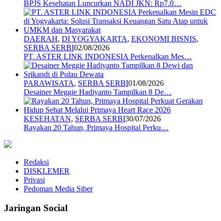
BPJS Kesehatan Luncurkan NADI JKN: Rp7.0…
DAERAH
,
DI YOGYAKARTA
,
EKONOMI BISNIS
,
SERBA SERBI
02/08/2026
PT. ASTER LINK INDONESIA Perkenalkan Mes…
PARAWISATA
,
SERBA SERBI
01/08/2026
Desainer Meggie Hadiyanto Tampilkan 8 De…
KESEHATAN
,
SERBA SERBI
30/07/2026
Rayakan 20 Tahun, Primaya Hospital Perku…
Redaksi
DISKLEMER
Privasi
Pedoman Media Siber
Jaringan Social