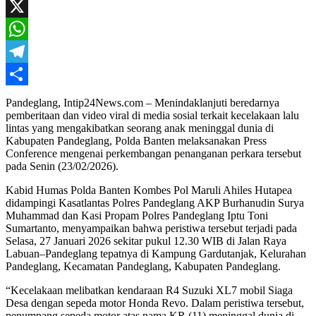
Mail
Facebook
X
WhatsApp
Telegram
Share
Pandeglang, Intip24News.com – Menindaklanjuti beredarnya
pemberitaan dan video viral di media sosial terkait kecelakaan lalu
lintas yang mengakibatkan seorang anak meninggal dunia di
Kabupaten Pandeglang, Polda Banten melaksanakan Press
Conference mengenai perkembangan penanganan perkara tersebut
pada Senin (23/02/2026).
Kabid Humas Polda Banten Kombes Pol Maruli Ahiles Hutapea
didampingi Kasatlantas Polres Pandeglang AKP Burhanudin Surya
Muhammad dan Kasi Propam Polres Pandeglang Iptu Toni
Sumartanto, menyampaikan bahwa peristiwa tersebut terjadi pada
Selasa, 27 Januari 2026 sekitar pukul 12.30 WIB di Jalan Raya
Labuan–Pandeglang tepatnya di Kampung Gardutanjak, Kelurahan
Pandeglang, Kecamatan Pandeglang, Kabupaten Pandeglang.
“Kecelakaan melibatkan kendaraan R4 Suzuki XL7 mobil Siaga
Desa dengan sepeda motor Honda Revo. Dalam peristiwa tersebut,
penumpang sepeda motor atas nama KR (11) meninggal dunia di