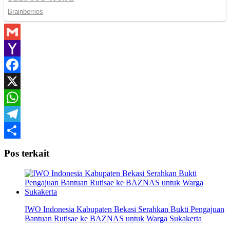
Gmail
Yahoo
Mail
Facebook
X
WhatsApp
Telegram
Share
Pos terkait
IWO Indonesia Kabupaten Bekasi Serahkan Bukti Pengajuan
Bantuan Rutisae ke BAZNAS untuk Warga Sukakerta