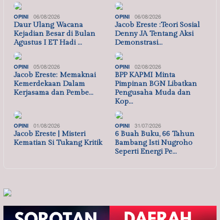
06/08/2026
06/08/2026
OPINI
OPINI
Daur Ulang Wacana
Jacob Ereste :Teori Sosial
Kejadian Besar di Bulan
Denny JA Tentang Aksi
Agustus I ET Hadi …
Demonstrasi…
05/08/2026
02/08/2026
OPINI
OPINI
Jacob Ereste: Memaknai
BPP KAPMI Minta
Kemerdekaan Dalam
Pimpinan BGN Libatkan
Kerjasama dan Pembe…
Pengusaha Muda dan
Kop…
01/08/2026
31/07/2026
OPINI
OPINI
Jacob Ereste | Misteri
6 Buah Buku, 66 Tahun
Kematian Si Tukang Kritik
Bambang Isti Nugroho
Seperti Energi Pe…