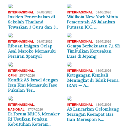
07/08/2026
01/08/2026
INTERNASIONAL
INTERNASIONAL
Insiden Penembakan di
Walikota New York Minta
Sekolah Thailand
Pemerintah AS Jalankan
Tewaskan 3 Guru dan 3…
Putusan ICC, …
31/07/2026
28/07/2026
INTERNASIONAL
INTERNASIONAL
Ribuan Imigran Gelap
Gempa Berkekuatan 7,1 SR
Asal Maroko Memasuki
Timbulkan Kerusakan
Perairan Spanyol
Luas di Jepang
,
18/07/2026
INTERNASIONAL
INTERNASIONAL
25/07/2026
Ketegangan Kembali
OPINI
Konflik AS-Israel dengan
Meningkat di Teluk Persia,
Iran Kini Memasuki Fase
IRAN – A…
Pukulan Ter…
,
13/07/2026
INTERNASIONAL
INTERNASIONAL
17/07/2026
AS Lancarkan Gelombang
NASIONAL
Di Forum BRICS, Menaker
Serangan Keempat atas
RI Usulkan Petakan
Iran Merespon K…
Kebutuhan Keteram…