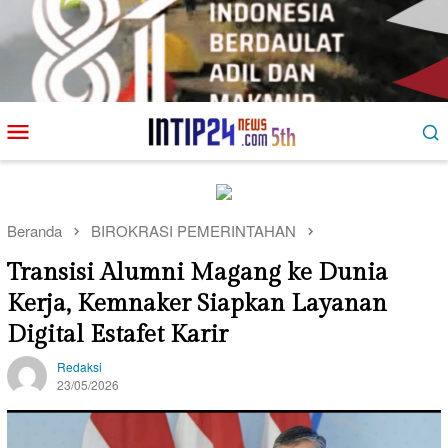
Loncat
Menu
ke
Mobile
konten
Beranda
BIROKRASI PEMERINTAHAN
Transisi Alumni Magang ke Dunia
Kerja, Kemnaker Siapkan Layanan
Digital Estafet Karir
Redaksi
23/05/2026