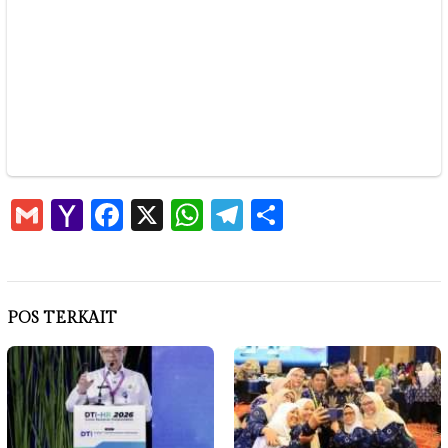
Gmail
Yahoo
Facebook
X
WhatsApp
Telegram
Share
Mail
POS TERKAIT