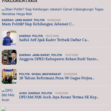
PARLEMENTARIA
,
,
03/08/2026
DAERAH
JAWA BARAT
POLITIK
Main Politik? Siap Kehilangan Jabatan! C…
,
25/07/2026
DAERAH
POLITIK
Saiful Arif Ajak Kader Terbaik Daftar Ca…
,
,
13/07/2026
DAERAH
JAWA BARAT
POLITIK
Anggota DPRD Kabupaten Bekasi Budi Yanto…
,
23/05/2026
POLITIK
SOSIAL MASYARAKAT
28 Tahun Reformasi, Pena 98 Gagas Perjua…
,
,
13/05/2026
ACEH
DAERAH
POLITIK
DPD BM PAN Aceh Jaya Resmi Terima SK Kep…