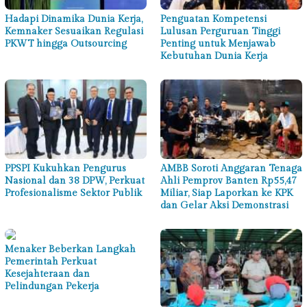
Hadapi Dinamika Dunia Kerja,
Penguatan Kompetensi
Kemnaker Sesuaikan Regulasi
Lulusan Perguruan Tinggi
PKWT hingga Outsourcing
Penting untuk Menjawab
Kebutuhan Dunia Kerja
PPSPI Kukuhkan Pengurus
AMBB Soroti Anggaran Tenaga
Nasional dan 38 DPW, Perkuat
Ahli Pemprov Banten Rp55,47
Profesionalisme Sektor Publik
Miliar, Siap Laporkan ke KPK
dan Gelar Aksi Demonstrasi
Menaker Beberkan Langkah
Pemerintah Perkuat
Kesejahteraan dan
Pelindungan Pekerja