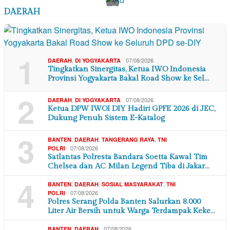
×
DAERAH
1
,
07/08/2026
DAERAH
DI YOGYAKARTA
Tingkatkan Sinergitas, Ketua IWO Indonesia
Provinsi Yogyakarta Bakal Road Show ke Sel…
2
,
07/08/2026
DAERAH
DI YOGYAKARTA
Ketua DPW IWOI DIY Hadiri GPFE 2026 di JEC,
Dukung Penuh Sistem E-Katalog
3
,
,
,
BANTEN
DAERAH
TANGERANG RAYA
TNI
07/08/2026
POLRI
Satlantas Polresta Bandara Soetta Kawal Tim
Chelsea dan AC Milan Legend Tiba di Jakar…
4
,
,
,
BANTEN
DAERAH
SOSIAL MASYARAKAT
TNI
07/08/2026
POLRI
Polres Serang Polda Banten Salurkan 8.000
Liter Air Bersih untuk Warga Terdampak Keke…
,
07/08/2026
BANTEN
DAERAH