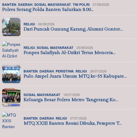
,
,
,
07/08/2026
BANTEN
DAERAH
SOSIAL MASYARAKAT
TNI POLRI
Polres Serang Polda Banten Salurkan 8.00…
06/08/2026
RELIGI
Dari Puncak Gunung Karang, Alumni Gontor…
,
05/08/2026
RELIGI
SOSIAL MASYARAKAT
Ponpes Salafiyah Al-Dzikri Terus Menceta…
,
,
,
26/07/2026
BANTEN
DAERAH
PERISTIWA
RELIGI
Pulo Ampel Juara Umum MTQ ke-55 Kabupate…
18/07/2026
SOSIAL MASYARAKAT
Keluarga Besar Polres Metro Tangerang Ko…
,
,
07/07/2026
BANTEN
DAERAH
RELIGI
MTQ XXIII Banten Resmi Dibuka, Pemprov T…