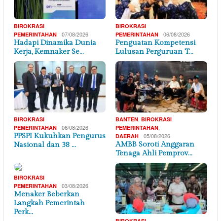
BIROKRASI
BIROKRASI
07/08/2026
06/08/2026
PEMERINTAHAN
PEMERINTAHAN
Hadapi Dinamika Dunia
Penguatan Kompetensi
Kerja, Kemnaker Se…
Lulusan Perguruan T…
,
BIROKRASI
BANTEN
BIROKRASI
06/08/2026
,
PEMERINTAHAN
PEMERINTAHAN
PPSPI Kukuhkan Pengurus
05/08/2026
DAERAH
AMBB Soroti Anggaran
Nasional dan 38 …
Tenaga Ahli Pemprov…
BIROKRASI
03/08/2026
PEMERINTAHAN
Menaker Beberkan
Langkah Pemerintah
Perk…
BIROKRASI