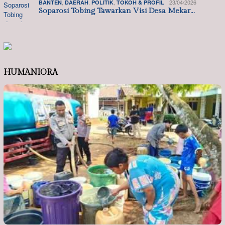
,
,
,
23/04/2026
BANTEN
DAERAH
POLITIK
TOKOH & PROFIL
Soparosi Tobing Tawarkan Visi Desa Mekar…
HUMANIORA