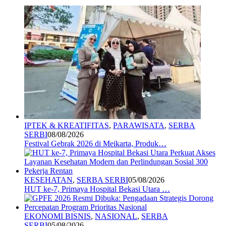
IPTEK & KREATIFITAS
,
PARAWISATA
,
SERBA
SERBI
08/08/2026
Festival Gebrak 2026 di Meikarta, Produk…
KESEHATAN
,
SERBA SERBI
05/08/2026
HUT ke-7, Primaya Hospital Bekasi Utara …
EKONOMI BISNIS
,
NASIONAL
,
SERBA
SERBI
05/08/2026