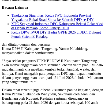
Bacaan Lainnya
Tingkatkan Sinergitas, Ketua IWO Indonesia Provinsi
Yogyakarta Bakal Road Show ke Seluruh DPD se-DIY
XTC Sexyroad Indonesia DPC Kabupaten Bekasi Gelar Aksi
di Depan Pemkab, Soroti Kinerja DLH
Ketua DPW IWOI DIY Hadiri GPFE 2026 di JEC, Dukung
Penuh Sistem E-Katalog
dan ditutup dengan doa bersama.
Ketua DPW II Kabupaten Tangerang, Yaman Kalahideng,
menyampaikan dalam sambutannya:
“Saya selaku pengurus TTKKBI DPW II Kabupaten Tangerang
akan menyelenggarakan acara santunan lebaran yatim piatu. Mudah-
mudahan nanti kita rapatkan kembali terkait tanggal, waktu, dan
harinya. Kami mengajak para pengurus DPC agar dapat membantu
dalam penyelenggaraan acara pada 21 Juni 2026 di bulan Muharram
yang sangat mulia ini.”
Dalam rapat tersebut juga dibentuk susunan panitia kegiatan, dengan
Ketua Panitia dijabat oleh Wahyudin, Sekretaris oleh Alan, dan
Bendahara oleh Ruyung. Kegiatan santunan direncanakan
berlangsung pada 21 Juni 2026 dengan kuota sebanyak 100 anak