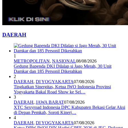
DAERAH
1
METROPOLITAN
,
NASIONAL
08/08/2026
Gedung Bapenda DKI Dilalap si Jago Merah, 30 Unit
Damkar dan 185 Personil Dikerahkan
2
DAERAH
,
DI YOGYAKARTA
07/08/2026
Tingkatkan Sinergitas, Ketua IWO Indonesia Provinsi
Yogyakarta Bakal Road Show ke Sel…
3
DAERAH
,
JAWA BARAT
07/08/2026
XTC Sexyroad Indonesia DPC Kabupaten Bekasi Gelar Aksi
di Depan Pemkab, Soroti Kinerj…
4
DAERAH
,
DI YOGYAKARTA
07/08/2026
Ketua DPW IWOI DIY Hadiri GPFE 2026 di JEC, Dukung