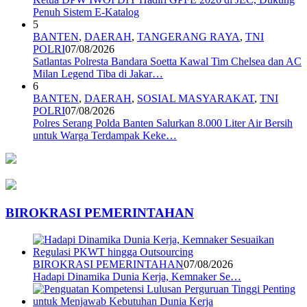
Penuh Sistem E-Katalog
5
BANTEN
,
DAERAH
,
TANGERANG RAYA
,
TNI
POLRI
07/08/2026
Satlantas Polresta Bandara Soetta Kawal Tim Chelsea dan AC
Milan Legend Tiba di Jakar…
6
BANTEN
,
DAERAH
,
SOSIAL MASYARAKAT
,
TNI
POLRI
07/08/2026
Polres Serang Polda Banten Salurkan 8.000 Liter Air Bersih
untuk Warga Terdampak Keke…
BIROKRASI PEMERINTAHAN
BIROKRASI PEMERINTAHAN
07/08/2026
Hadapi Dinamika Dunia Kerja, Kemnaker Se…