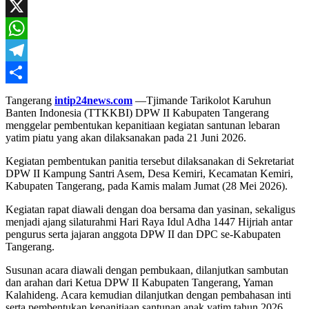
Mail
Facebook
X
WhatsApp
Telegram
Share
Tangerang
intip24news.com
—Tjimande Tarikolot Karuhun
Banten Indonesia (TTKKBI) DPW II Kabupaten Tangerang
menggelar pembentukan kepanitiaan kegiatan santunan lebaran
yatim piatu yang akan dilaksanakan pada 21 Juni 2026.
Kegiatan pembentukan panitia tersebut dilaksanakan di Sekretariat
DPW II Kampung Santri Asem, Desa Kemiri, Kecamatan Kemiri,
Kabupaten Tangerang, pada Kamis malam Jumat (28 Mei 2026).
Kegiatan rapat diawali dengan doa bersama dan yasinan, sekaligus
menjadi ajang silaturahmi Hari Raya Idul Adha 1447 Hijriah antar
pengurus serta jajaran anggota DPW II dan DPC se-Kabupaten
Tangerang.
Susunan acara diawali dengan pembukaan, dilanjutkan sambutan
dan arahan dari Ketua DPW II Kabupaten Tangerang, Yaman
Kalahideng. Acara kemudian dilanjutkan dengan pembahasan inti
serta pembentukan kepanitiaan santunan anak yatim tahun 2026,