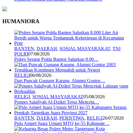
HUMANIORA
BANTEN
,
DAERAH
,
SOSIAL MASYARAKAT
,
TNI
POLRI
07/08/2026
Polres Serang Polda Banten Salurkan 8.00…
RELIGI
06/08/2026
Dari Puncak Gunung Karang, Alumni Gontor…
RELIGI
,
SOSIAL MASYARAKAT
05/08/2026
Ponpes Salafiyah Al-Dzikri Terus Menceta…
BANTEN
,
DAERAH
,
PERISTIWA
,
RELIGI
26/07/2026
Pulo Ampel Juara Umum MTQ ke-55 Kabupate…