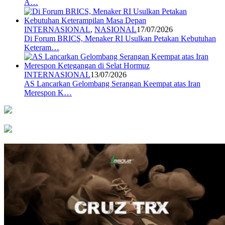
A…
INTERNASIONAL
,
NASIONAL
17/07/2026
Di Forum BRICS, Menaker RI Usulkan Petakan Kebutuhan
Keteram…
INTERNASIONAL
13/07/2026
AS Lancarkan Gelombang Serangan Keempat atas Iran
Merespon K…