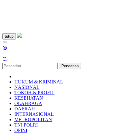
Loncat
tutup
ke
Menu
konten
Mobile
Pencarian
HUKUM & KRIMINAL
NASIONAL
TOKOH & PROFIL
KESEHATAN
OLAHRAGA
DAERAH
INTERNASIONAL
METROPOLITAN
TNI POLRI
OPINI