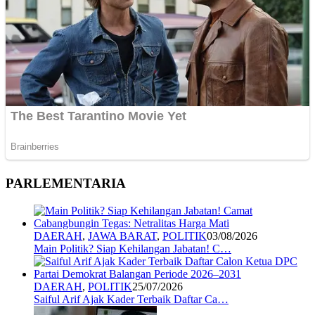
PARLEMENTARIA
DAERAH
,
JAWA BARAT
,
POLITIK
03/08/2026
Main Politik? Siap Kehilangan Jabatan! C…
DAERAH
,
POLITIK
25/07/2026
Saiful Arif Ajak Kader Terbaik Daftar Ca…