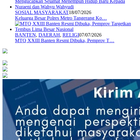
SOSIAL MASYARAKAT
18/07/2026
Keluarga Besar Polres Metro Tangerang Ko…
BANTEN
,
DAERAH
,
RELIGI
07/07/2026
MTQ XXIII Banten Resmi Dibuka, Pemprov T…