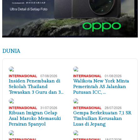
DUNIA
07/08/2026
01/08/2026
INTERNASIONAL
INTERNASIONAL
Insiden Penembakan di
Walikota New York Minta
Sekolah Thailand
Pemerintah AS Jalankan
Tewaskan 3 Guru dan 3…
Putusan ICC, …
31/07/2026
28/07/2026
INTERNASIONAL
INTERNASIONAL
Ribuan Imigran Gelap
Gempa Berkekuatan 7,1 SR
Asal Maroko Memasuki
Timbulkan Kerusakan
Perairan Spanyol
Luas di Jepang
,
18/07/2026
INTERNASIONAL
INTERNASIONAL