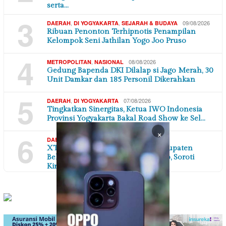
serta…
3
,
,
09/08/2026
DAERAH
DI YOGYAKARTA
SEJARAH & BUDAYA
Ribuan Penonton Terhipnotis Penampilan
Kelompok Seni Jathilan Yogo Joo Pruso
4
,
08/08/2026
METROPOLITAN
NASIONAL
Gedung Bapenda DKI Dilalap si Jago Merah, 30
Unit Damkar dan 185 Personil Dikerahkan
5
,
07/08/2026
DAERAH
DI YOGYAKARTA
Tingkatkan Sinergitas, Ketua IWO Indonesia
Provinsi Yogyakarta Bakal Road Show ke Sel…
×
6
,
07/08/2026
DAERAH
JAWA BARAT
XTC Sexyroad Indonesia DPC Kabupaten
Bekasi Gelar Aksi di Depan Pemkab, Soroti
Kinerj…