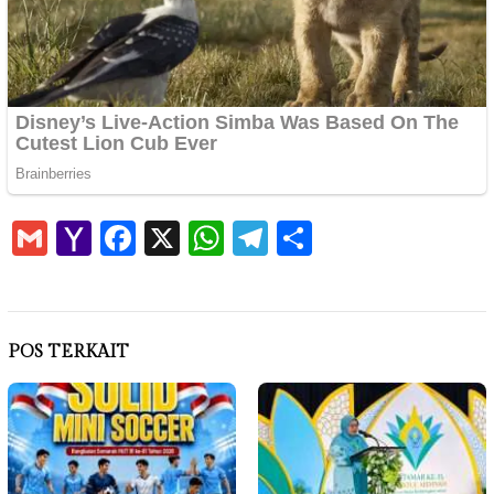
Gmail
Yahoo
Facebook
X
WhatsApp
Telegram
Share
Mail
POS TERKAIT