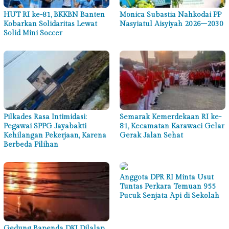
HUT RI ke-81, BKKBN Banten
Monica Subastia Nahkodai PP
Kobarkan Solidaritas Lewat
Nasyiatul Aisyiyah 2026–2030
Solid Mini Soccer
Pilkades Rasa Intimidasi:
Semarak Kemerdekaan RI ke-
Pegawai SPPG Jayabakti
81, Kecamatan Karawaci Gelar
Kehilangan Pekerjaan, Karena
Gerak Jalan Sehat
Berbeda Pilihan
Anggota DPR RI Minta Usut
Tuntas Perkara Temuan 955
Pucuk Senjata Api di Sekolah
Gedung Bapenda DKI Dilalap