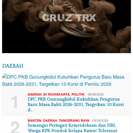
DAERAH
1
,
,
09/08/2026
DAERAH
DI YOGYAKARTA
POLITIK
DPC PKB Gunungkidul Kukuhkan Pengurus
Baru Masa Bakti 2026-2031, Targetkan 10 Kursi
d…
2
,
,
09/08/2026
BANTEN
DAERAH
TANGERANG RAYA
Semangat Peringati Kemerdekaan dan HBI,
Warga KPK Pondok Kelapa Rawat Toleransi