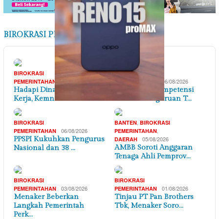
BIROKRASI PEMERINTAHAN
BIROKRASI
BIROKRASI
07/08/2026
06/08/2026
PEMERINTAHAN
PEMERINTAHAN
Hadapi Dinamika Dunia
Penguatan Kompetensi
Kerja, Kemnaker Se…
Lulusan Perguruan T…
,
BIROKRASI
BANTEN
BIROKRASI
06/08/2026
,
PEMERINTAHAN
PEMERINTAHAN
PPSPI Kukuhkan Pengurus
05/08/2026
DAERAH
AMBB Soroti Anggaran
Nasional dan 38 …
Tenaga Ahli Pemprov…
BIROKRASI
BIROKRASI
03/08/2026
01/08/2026
PEMERINTAHAN
PEMERINTAHAN
Menaker Beberkan
Tinjau PT Pan Brothers
Langkah Pemerintah
Tbk, Menaker Soro…
Perk…