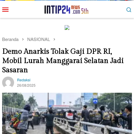
Loncat
Menu
ke
Mobile
konten
Beranda
NASIONAL
Demo Anarkis Tolak Gaji DPR RI,
Mobil Lurah Manggarai Selatan Jadi
Sasaran
Redaksi
26/08/2025