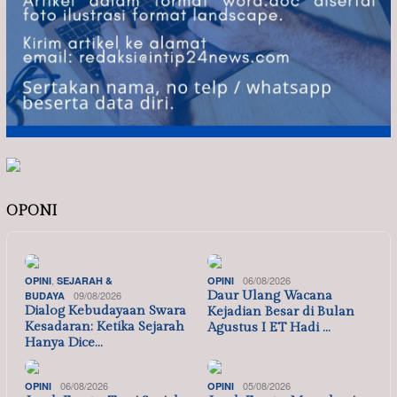
OPONI
,
06/08/2026
OPINI
SEJARAH &
OPINI
09/08/2026
Daur Ulang Wacana
BUDAYA
Dialog Kebudayaan Swara
Kejadian Besar di Bulan
Kesadaran: Ketika Sejarah
Agustus I ET Hadi …
Hanya Dice…
06/08/2026
05/08/2026
OPINI
OPINI