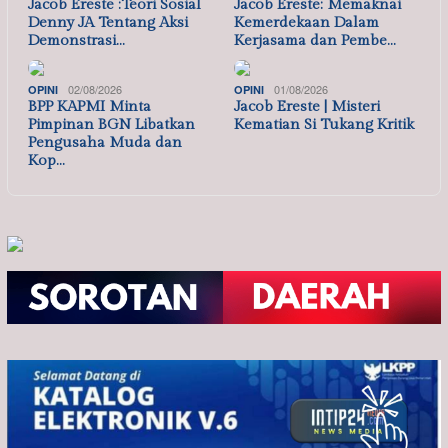
Jacob Ereste :Teori Sosial
Jacob Ereste: Memaknai
Denny JA Tentang Aksi
Kemerdekaan Dalam
Demonstrasi…
Kerjasama dan Pembe…
02/08/2026
01/08/2026
OPINI
OPINI
BPP KAPMI Minta
Jacob Ereste | Misteri
Pimpinan BGN Libatkan
Kematian Si Tukang Kritik
Pengusaha Muda dan
Kop…