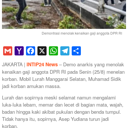
Demontrasi menolak kenaikan gaji anggota DPR RI
Gmail
Yahoo
Facebook
X
WhatsApp
Telegram
Share
Mail
JAKARTA |
– Demo anarkis yang menolak
INTIP24 News
kenaikan gaji anggota DPR RI pada Senin (25/8) menelan
korban. Mobil Lurah Manggarai Selatan, Muhamad Sidik
jadi korban amukan massa.
Lurah dan sopirnya meski selamat namun mengalami
luka-luka lebam, memar dan lecet di bagian mata, wajah,
badan hingga kaki akibat pukulan dengan benda tumpul.
Tidak hanya itu, sopirnya, Asep Yudiana turun jadi
korban.