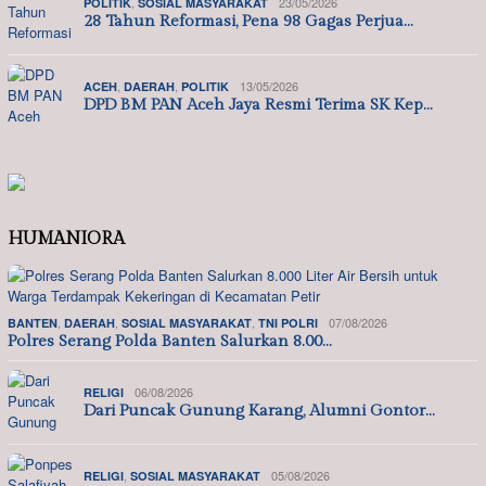
,
23/05/2026
POLITIK
SOSIAL MASYARAKAT
28 Tahun Reformasi, Pena 98 Gagas Perjua…
,
,
13/05/2026
ACEH
DAERAH
POLITIK
DPD BM PAN Aceh Jaya Resmi Terima SK Kep…
HUMANIORA
,
,
,
07/08/2026
BANTEN
DAERAH
SOSIAL MASYARAKAT
TNI POLRI
Polres Serang Polda Banten Salurkan 8.00…
06/08/2026
RELIGI
Dari Puncak Gunung Karang, Alumni Gontor…
,
05/08/2026
RELIGI
SOSIAL MASYARAKAT