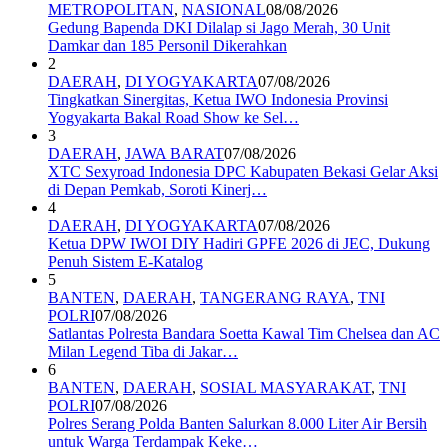
METROPOLITAN
,
NASIONAL
08/08/2026
Gedung Bapenda DKI Dilalap si Jago Merah, 30 Unit
Damkar dan 185 Personil Dikerahkan
2
DAERAH
,
DI YOGYAKARTA
07/08/2026
Tingkatkan Sinergitas, Ketua IWO Indonesia Provinsi
Yogyakarta Bakal Road Show ke Sel…
3
DAERAH
,
JAWA BARAT
07/08/2026
XTC Sexyroad Indonesia DPC Kabupaten Bekasi Gelar Aksi
di Depan Pemkab, Soroti Kinerj…
4
DAERAH
,
DI YOGYAKARTA
07/08/2026
Ketua DPW IWOI DIY Hadiri GPFE 2026 di JEC, Dukung
Penuh Sistem E-Katalog
5
BANTEN
,
DAERAH
,
TANGERANG RAYA
,
TNI
POLRI
07/08/2026
Satlantas Polresta Bandara Soetta Kawal Tim Chelsea dan AC
Milan Legend Tiba di Jakar…
6
BANTEN
,
DAERAH
,
SOSIAL MASYARAKAT
,
TNI
POLRI
07/08/2026
Polres Serang Polda Banten Salurkan 8.000 Liter Air Bersih
untuk Warga Terdampak Keke…