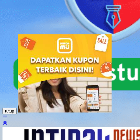
Loncat
ke
konten
tutup
Menu
Mobile