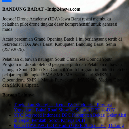
Share
BANDUNG BARAT –Intip24news.com
Joesoef Drone Academy (JDA) Jawa Barat resmi membuka
pelatihan pilot drone tingkat dasar komprehensif untuk generasi
muda.
Acara peresmian Grand Opening Batch 1 ini berlangsung tertib di
Sekretariat JDA Jawa Barat, Kabupaten Bandung Barat, Senin
(25/5/2026).
Pelatihan di bawah naungan South China Sea Council Youth
Program ini diikuti oleh 60 pelajar terpilih dari Pelatihan di bawah
naungan South China Sea Council Youth Program ini diikuti oleh 60
pelajar terpilih tingkat SMA/SMK/MA yakni dari SMKN 1
Cipeundeuy, SMK 1 Maniis Purwakarta, MA Karya Madani Cirata,
dan SMK 1 Cipatat.
Bacaan Lainnya
Tingkatkan Sinergitas, Ketua IWO Indonesia Provinsi
Yogyakarta Bakal Road Show ke Seluruh DPD se-DIY
XTC Sexyroad Indonesia DPC Kabupaten Bekasi Gelar Aksi
di Depan Pemkab, Soroti Kinerja DLH
Ketua DPW IWOI DIY Hadiri GPFE 2026 di JEC, Dukung