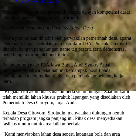
Penuh Sistem E-Katalog
Program ini bertujuan membekali peserta dengan kompetensi dasar
teknologi penerbangan nirawak (drone).
Kolaborasi Strategis dan Fasilitas Lahan Desa
Acara pembukaan dihadiri oleh perwakilan pemerintah desa, aparat
keamanan, kepala sekolah, dan instruktur JDA. Puncak seremoni
ditandai dengan pengalungan name tag peserta serta demonstrasi
penerbangan drone oleh instruktur.
Penanggung jawab JDA Jawa Barat, Andi Syukry Amal,
menegaskan bahwa pelatihan ini berdampak positif pada
peningkatan keterampilan digital dan pembukaan peluang kerja
baru.
“Kegiatan ini akan dilaksanakan berkesinambungan. Saat ini kami
telah memiliki lahan khusus praktik lapangan yang disediakan oleh
Pemerintah Desa Ciroyom,” ujar Andi.
Kepala Desa Ciroyom, Sirojudin, menyatakan dukungan penuh
terhadap program jangka panjang ini. Pihak desa menyediakan
fasilitas umum untuk area latihan berkala.
“Kami menyiapkan lahan desa seperti lapangan bola dan area