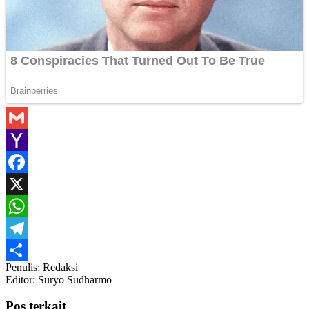
Gmail
Yahoo
Mail
Facebook
X
WhatsApp
Telegram
Penulis: Redaksi
Share
Editor: Suryo Sudharmo
Pos terkait