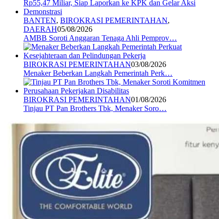
BANTEN
,
BIROKRASI PEMERINTAHAN
,
DAERAH
05/08/2026
AMBB Soroti Anggaran Tenaga Ahli Pemprov…
BIROKRASI PEMERINTAHAN
03/08/2026
Menaker Beberkan Langkah Pemerintah Perk…
BIROKRASI PEMERINTAHAN
01/08/2026
Tinjau PT Pan Brothers Tbk, Menaker Soro…