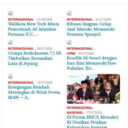
01/08/2026
31/07/2026
INTERNASIONAL
INTERNASIONAL
Walikota New York Minta
Ribuan Imigran Gelap
Pemerintah AS Jalankan
Asal Maroko Memasuki
Putusan ICC, …
Perairan Spanyol
28/07/2026
,
INTERNASIONAL
INTERNASIONAL
Gempa Berkekuatan 7,1 SR
25/07/2026
OPINI
Konflik AS-Israel dengan
Timbulkan Kerusakan
Iran Kini Memasuki Fase
Luas di Jepang
Pukulan Ter…
18/07/2026
INTERNASIONAL
Ketegangan Kembali
Meningkat di Teluk Persia,
IRAN – A…
,
INTERNASIONAL
17/07/2026
NASIONAL
Di Forum BRICS, Menaker
RI Usulkan Petakan
Kebutuhan Keteram…