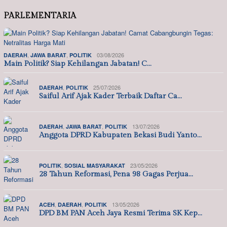
PARLEMENTARIA
,
,
03/08/2026
DAERAH
JAWA BARAT
POLITIK
Main Politik? Siap Kehilangan Jabatan! C…
,
25/07/2026
DAERAH
POLITIK
Saiful Arif Ajak Kader Terbaik Daftar Ca…
,
,
13/07/2026
DAERAH
JAWA BARAT
POLITIK
Anggota DPRD Kabupaten Bekasi Budi Yanto…
,
23/05/2026
POLITIK
SOSIAL MASYARAKAT
28 Tahun Reformasi, Pena 98 Gagas Perjua…
,
,
13/05/2026
ACEH
DAERAH
POLITIK
DPD BM PAN Aceh Jaya Resmi Terima SK Kep…