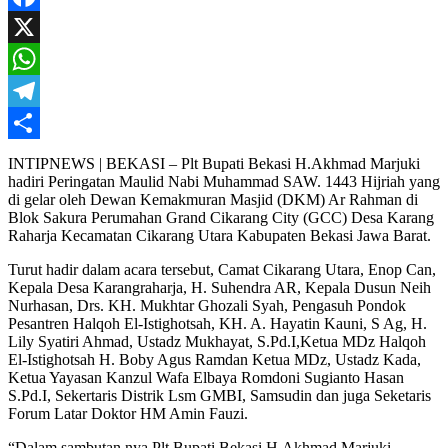
Mail
Facebook
X
WhatsApp
Telegram
Share
INTIPNEWS | BEKASI – Plt Bupati Bekasi H.Akhmad Marjuki
hadiri Peringatan Maulid Nabi Muhammad SAW. 1443 Hijriah yang
di gelar oleh Dewan Kemakmuran Masjid (DKM) Ar Rahman di
Blok Sakura Perumahan Grand Cikarang City (GCC) Desa Karang
Raharja Kecamatan Cikarang Utara Kabupaten Bekasi Jawa Barat.
Turut hadir dalam acara tersebut, Camat Cikarang Utara, Enop Can,
Kepala Desa Karangraharja, H. Suhendra AR, Kepala Dusun Neih
Nurhasan, Drs. KH. Mukhtar Ghozali Syah, Pengasuh Pondok
Pesantren Halqoh El-Istighotsah, KH. A. Hayatin Kauni, S Ag, H.
Lily Syatiri Ahmad, Ustadz Mukhayat, S.Pd.I,Ketua MDz Halqoh
El-Istighotsah H. Boby Agus Ramdan Ketua MDz, Ustadz Kada,
Ketua Yayasan Kanzul Wafa Elbaya Romdoni Sugianto Hasan
S.Pd.I, Sekertaris Distrik Lsm GMBI, Samsudin dan juga Seketaris
Forum Latar Doktor HM Amin Fauzi.
“Dalam sambutan nya Plt Bupati Bekasi H.Akhmad Marjuki