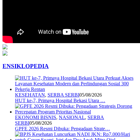
ENSIKLOPEDIA
KESEHATAN
,
SERBA SERBI
05/08/2026
HUT ke-7, Primaya Hospital Bekasi Utara …
EKONOMI BISNIS
,
NASIONAL
,
SERBA
SERBI
05/08/2026
GPFE 2026 Resmi Dibuka: Pengadaan Strate…