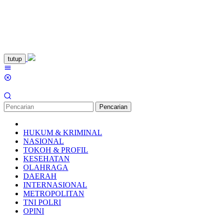
Loncat
tutup
ke
Menu
konten
Mobile
Pencarian
HUKUM & KRIMINAL
NASIONAL
TOKOH & PROFIL
KESEHATAN
OLAHRAGA
DAERAH
INTERNASIONAL
METROPOLITAN
TNI POLRI
OPINI