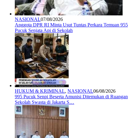
NASIONAL
07/08/2026
Anggota DPR RI Minta Usut Tuntas Perkara Temuan 955
Pucuk Senjata Api di Sekolah
HUKUM & KRIMINAL
,
NASIONAL
06/08/2026
995 Pucuk Senpi Beserta Amunisi Ditemukan di Ruangan
Sekolah Swasta di Jakarta S…