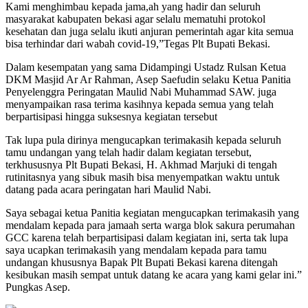
Kami menghimbau kepada jama,ah yang hadir dan seluruh
masyarakat kabupaten bekasi agar selalu mematuhi protokol
kesehatan dan juga selalu ikuti anjuran pemerintah agar kita semua
bisa terhindar dari wabah covid-19,”Tegas Plt Bupati Bekasi.
Dalam kesempatan yang sama Didampingi Ustadz Rulsan Ketua
DKM Masjid Ar Ar Rahman, Asep Saefudin selaku Ketua Panitia
Penyelenggra Peringatan Maulid Nabi Muhammad SAW. juga
menyampaikan rasa terima kasihnya kepada semua yang telah
berpartisipasi hingga suksesnya kegiatan tersebut
Tak lupa pula dirinya mengucapkan terimakasih kepada seluruh
tamu undangan yang telah hadir dalam kegiatan tersebut,
terkhususnya Plt Bupati Bekasi, H. Akhmad Marjuki di tengah
rutinitasnya yang sibuk masih bisa menyempatkan waktu untuk
datang pada acara peringatan hari Maulid Nabi.
Saya sebagai ketua Panitia kegiatan mengucapkan terimakasih yang
mendalam kepada para jamaah serta warga blok sakura perumahan
GCC karena telah berpartisipasi dalam kegiatan ini, serta tak lupa
saya ucapkan terimakasih yang mendalam kepada para tamu
undangan khususnya Bapak Plt Bupati Bekasi karena ditengah
kesibukan masih sempat untuk datang ke acara yang kami gelar ini.”
Pungkas Asep.