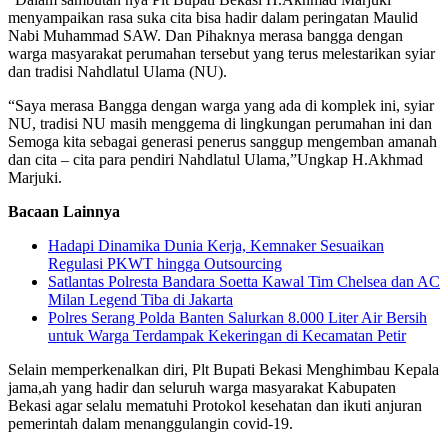
menyampaikan rasa suka cita bisa hadir dalam peringatan Maulid
Nabi Muhammad SAW. Dan Pihaknya merasa bangga dengan
warga masyarakat perumahan tersebut yang terus melestarikan syiar
dan tradisi Nahdlatul Ulama (NU).
“Saya merasa Bangga dengan warga yang ada di komplek ini, syiar
NU, tradisi NU masih menggema di lingkungan perumahan ini dan
Semoga kita sebagai generasi penerus sanggup mengemban amanah
dan cita – cita para pendiri Nahdlatul Ulama,”Ungkap H.Akhmad
Marjuki.
Bacaan Lainnya
Hadapi Dinamika Dunia Kerja, Kemnaker Sesuaikan
Regulasi PKWT hingga Outsourcing
Satlantas Polresta Bandara Soetta Kawal Tim Chelsea dan AC
Milan Legend Tiba di Jakarta
Polres Serang Polda Banten Salurkan 8.000 Liter Air Bersih
untuk Warga Terdampak Kekeringan di Kecamatan Petir
Selain memperkenalkan diri, Plt Bupati Bekasi Menghimbau Kepala
jama,ah yang hadir dan seluruh warga masyarakat Kabupaten
Bekasi agar selalu mematuhi Protokol kesehatan dan ikuti anjuran
pemerintah dalam menanggulangin covid-19.