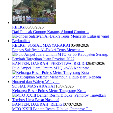
RELIGI
06/08/2026
Dari Puncak Gunung Karang, Alumni Gontor…
RELIGI
,
SOSIAL MASYARAKAT
05/08/2026
Ponpes Salafiyah Al-Dzikri Terus Menceta…
BANTEN
,
DAERAH
,
PERISTIWA
,
RELIGI
26/07/2026
Pulo Ampel Juara Umum MTQ ke-55 Kabupate…
SOSIAL MASYARAKAT
18/07/2026
Keluarga Besar Polres Metro Tangerang Ko…
BANTEN
,
DAERAH
,
RELIGI
07/07/2026
MTQ XXIII Banten Resmi Dibuka, Pemprov T…