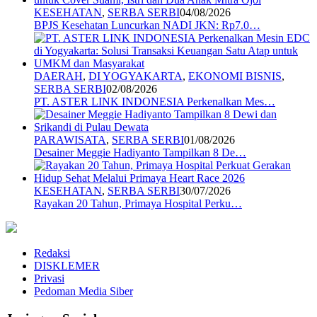
KESEHATAN
,
SERBA SERBI
04/08/2026
BPJS Kesehatan Luncurkan NADI JKN: Rp7.0…
DAERAH
,
DI YOGYAKARTA
,
EKONOMI BISNIS
,
SERBA SERBI
02/08/2026
PT. ASTER LINK INDONESIA Perkenalkan Mes…
PARAWISATA
,
SERBA SERBI
01/08/2026
Desainer Meggie Hadiyanto Tampilkan 8 De…
KESEHATAN
,
SERBA SERBI
30/07/2026
Rayakan 20 Tahun, Primaya Hospital Perku…
Redaksi
DISKLEMER
Privasi
Pedoman Media Siber