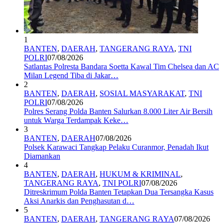
1
BANTEN
,
DAERAH
,
TANGERANG RAYA
,
TNI
POLRI
07/08/2026
Satlantas Polresta Bandara Soetta Kawal Tim Chelsea dan AC
Milan Legend Tiba di Jakar…
2
BANTEN
,
DAERAH
,
SOSIAL MASYARAKAT
,
TNI
POLRI
07/08/2026
Polres Serang Polda Banten Salurkan 8.000 Liter Air Bersih
untuk Warga Terdampak Keke…
3
BANTEN
,
DAERAH
07/08/2026
Polsek Karawaci Tangkap Pelaku Curanmor, Penadah Ikut
Diamankan
4
BANTEN
,
DAERAH
,
HUKUM & KRIMINAL
,
TANGERANG RAYA
,
TNI POLRI
07/08/2026
Ditreskrimum Polda Banten Tetapkan Dua Tersangka Kasus
Aksi Anarkis dan Penghasutan d…
5
BANTEN
,
DAERAH
,
TANGERANG RAYA
07/08/2026