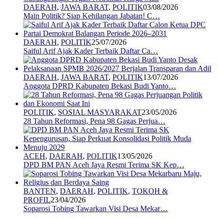
DAERAH
,
JAWA BARAT
,
POLITIK
03/08/2026
Main Politik? Siap Kehilangan Jabatan! C…
DAERAH
,
POLITIK
25/07/2026
Saiful Arif Ajak Kader Terbaik Daftar Ca…
DAERAH
,
JAWA BARAT
,
POLITIK
13/07/2026
Anggota DPRD Kabupaten Bekasi Budi Yanto…
POLITIK
,
SOSIAL MASYARAKAT
23/05/2026
28 Tahun Reformasi, Pena 98 Gagas Perjua…
ACEH
,
DAERAH
,
POLITIK
13/05/2026
DPD BM PAN Aceh Jaya Resmi Terima SK Kep…
BANTEN
,
DAERAH
,
POLITIK
,
TOKOH &
PROFIL
23/04/2026
Soparosi Tobing Tawarkan Visi Desa Mekar…