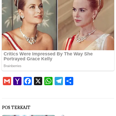
Gmail
Yahoo
Facebook
X
WhatsApp
Telegram
Share
Mail
POS TERKAIT