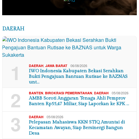
×
DAERAH
1
,
06/08/2026
DAERAH
JAWA BARAT
IWO Indonesia Kabupaten Bekasi Serahkan
Bukti Pengajuan Bantuan Rutisae ke BAZNAS
unt…
2
,
,
05/08/2026
BANTEN
BIROKRASI PEMERINTAHAN
DAERAH
AMBB Soroti Anggaran Tenaga Ahli Pemprov
Banten Rp55,47 Miliar, Siap Laporkan ke KPK …
3
05/08/2026
DAERAH
Pelepasan Mahasiswa KKN STIQ Amuntai di
Kecamatan Awayan, Siap Bersinergi Bangun
Desa