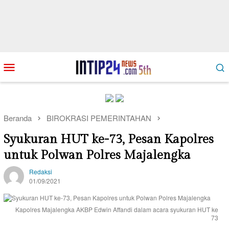
Loncat
Menu
ke
Mobile
konten
Beranda
BIROKRASI PEMERINTAHAN
Syukuran HUT ke-73, Pesan Kapolres
untuk Polwan Polres Majalengka
Redaksi
01/09/2021
Kapolres Majalengka AKBP Edwin Affandi dalam acara syukuran HUT ke
73