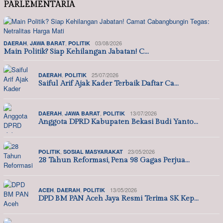
PARLEMENTARIA
,
,
03/08/2026
DAERAH
JAWA BARAT
POLITIK
Main Politik? Siap Kehilangan Jabatan! C…
,
25/07/2026
DAERAH
POLITIK
Saiful Arif Ajak Kader Terbaik Daftar Ca…
,
,
13/07/2026
DAERAH
JAWA BARAT
POLITIK
Anggota DPRD Kabupaten Bekasi Budi Yanto…
,
23/05/2026
POLITIK
SOSIAL MASYARAKAT
28 Tahun Reformasi, Pena 98 Gagas Perjua…
,
,
13/05/2026
ACEH
DAERAH
POLITIK
DPD BM PAN Aceh Jaya Resmi Terima SK Kep…