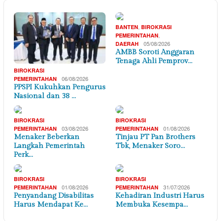
,
BANTEN
BIROKRASI
,
PEMERINTAHAN
05/08/2026
DAERAH
AMBB Soroti Anggaran
Tenaga Ahli Pemprov…
BIROKRASI
06/08/2026
PEMERINTAHAN
PPSPI Kukuhkan Pengurus
Nasional dan 38 …
BIROKRASI
BIROKRASI
03/08/2026
01/08/2026
PEMERINTAHAN
PEMERINTAHAN
Menaker Beberkan
Tinjau PT Pan Brothers
Langkah Pemerintah
Tbk, Menaker Soro…
Perk…
BIROKRASI
BIROKRASI
01/08/2026
31/07/2026
PEMERINTAHAN
PEMERINTAHAN
Penyandang Disabilitas
Kehadiran Industri Harus
Harus Mendapat Ke…
Membuka Kesempa…