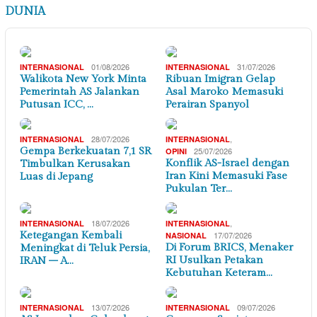
DUNIA
01/08/2026
31/07/2026
INTERNASIONAL
INTERNASIONAL
Walikota New York Minta
Ribuan Imigran Gelap
Pemerintah AS Jalankan
Asal Maroko Memasuki
Putusan ICC, …
Perairan Spanyol
28/07/2026
,
INTERNASIONAL
INTERNASIONAL
Gempa Berkekuatan 7,1 SR
25/07/2026
OPINI
Konflik AS-Israel dengan
Timbulkan Kerusakan
Iran Kini Memasuki Fase
Luas di Jepang
Pukulan Ter…
18/07/2026
,
INTERNASIONAL
INTERNASIONAL
Ketegangan Kembali
17/07/2026
NASIONAL
Di Forum BRICS, Menaker
Meningkat di Teluk Persia,
RI Usulkan Petakan
IRAN – A…
Kebutuhan Keteram…
13/07/2026
09/07/2026
INTERNASIONAL
INTERNASIONAL