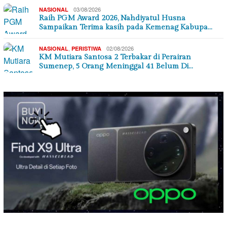
03/08/2026
NASIONAL
Raih PGM Award 2026, Nahdiyatul Husna
Sampaikan Terima kasih pada Kemenag Kabupa…
,
02/08/2026
NASIONAL
PERISTIWA
KM Mutiara Santosa 2 Terbakar di Perairan
Sumenep, 5 Orang Meninggal 41 Belum Di…