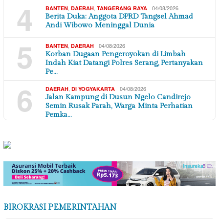
4
,
,
04/08/2026
BANTEN
DAERAH
TANGERANG RAYA
Berita Duka: Anggota DPRD Tangsel Ahmad
Andi Wibowo Meninggal Dunia
5
,
04/08/2026
BANTEN
DAERAH
Korban Dugaan Pengeroyokan di Limbah
Indah Kiat Datangi Polres Serang, Pertanyakan
Pe…
6
,
04/08/2026
DAERAH
DI YOGYAKARTA
Jalan Kampung di Dusun Ngelo Candirejo
Semin Rusak Parah, Warga Minta Perhatian
Pemka…
BIROKRASI PEMERINTAHAN