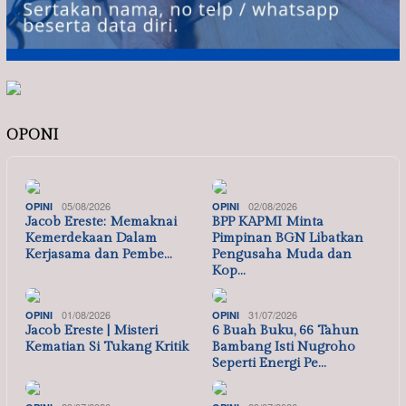
OPONI
05/08/2026
02/08/2026
OPINI
OPINI
Jacob Ereste: Memaknai
BPP KAPMI Minta
Kemerdekaan Dalam
Pimpinan BGN Libatkan
Kerjasama dan Pembe…
Pengusaha Muda dan
Kop…
01/08/2026
31/07/2026
OPINI
OPINI
Jacob Ereste | Misteri
6 Buah Buku, 66 Tahun
Kematian Si Tukang Kritik
Bambang Isti Nugroho
Seperti Energi Pe…