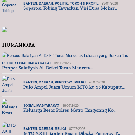
,
,
,
23/04/2026
BANTEN
DAERAH
POLITIK
TOKOH & PROFIL
Soparosi Tobing Tawarkan Visi Desa Mekar…
HUMANIORA
,
05/08/2026
RELIGI
SOSIAL MASYARAKAT
Ponpes Salafiyah Al-Dzikri Terus Menceta…
,
,
,
26/07/2026
BANTEN
DAERAH
PERISTIWA
RELIGI
Pulo Ampel Juara Umum MTQ ke-55 Kabupate…
18/07/2026
SOSIAL MASYARAKAT
Keluarga Besar Polres Metro Tangerang Ko…
,
,
07/07/2026
BANTEN
DAERAH
RELIGI
MTQ XXIII Banten Resmi Dibuka, Pemprov T…