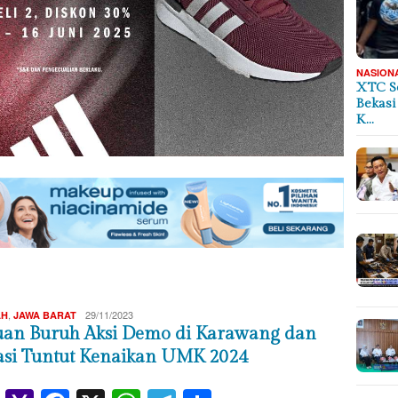
NASION
XTC S
Bekasi
K…
Redaksi
,
29/11/2023
AH
JAWA BARAT
uan Buruh Aksi Demo di Karawang dan
asi Tuntut Kenaikan UMK 2024