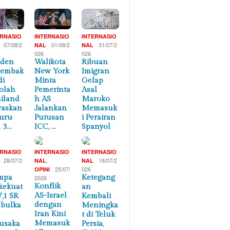
ERNASIO
INTERNASIO
INTERNASIO
07/08/2
01/08/2
31/07/2
NAL
NAL
026
026
iden
Walikota
Ribuan
nembak
New York
Imigran
di
Minta
Gelap
olah
Pemerinta
Asal
iland
h AS
Maroko
waskan
Jalankan
Memasuk
uru
Putusan
i Perairan
 3…
ICC, …
Spanyol
ERNASIO
INTERNASIO
INTERNASIO
28/07/2
,
18/07/2
NAL
NAL
25/07/
026
OPINI
mpa
Ketegang
2026
Konflik
kekuat
an
AS-Israel
7,1 SR
Kembali
dengan
bulka
Meningka
Iran Kini
t di Teluk
Memasuk
usaka
Persia,