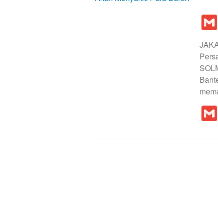
JAKA
Pers
SOLM
Bante
mema