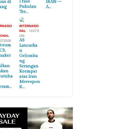
i Fase
uas di
IRAN –
Pukulan
ang
A…
Ter…
ERNASIO
INTERNASIO
,
13/07/2
NAL
026
IONAL
AS
/07/2026
Forum
Lancarka
CS,
n
naker
Gelomba
ng
ulkan
Serangan
akan
Keempat
butuha
atas Iran
Merespon
eram…
K…