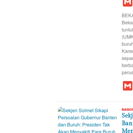
BEKA
Beka
tunt
(UMK
buruh
Kara
sepan
berba
peru
NASIO
Sek
Ban
Men