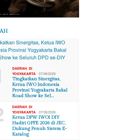
RAH
1
,
DAERAH
DI
07/08/2026
YOGYAKARTA
Tingkatkan Sinergitas,
Ketua IWO Indonesia
Provinsi Yogyakarta Bakal
Road Show ke Sel…
2
,
DAERAH
DI
07/08/2026
YOGYAKARTA
Ketua DPW IWOI DIY
Hadiri GPFE 2026 di JEC,
Dukung Penuh Sistem E-
Katalog