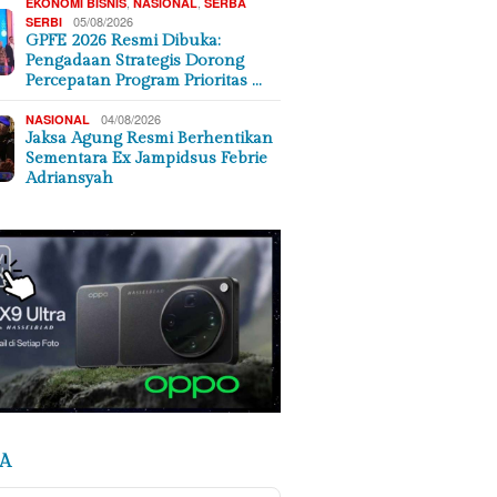
,
,
EKONOMI BISNIS
NASIONAL
SERBA
05/08/2026
SERBI
GPFE 2026 Resmi Dibuka:
Pengadaan Strategis Dorong
Percepatan Program Prioritas …
04/08/2026
NASIONAL
Jaksa Agung Resmi Berhentikan
Sementara Ex Jampidsus Febrie
Adriansyah
A