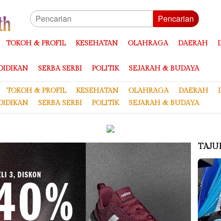
Pencarian
TOKOH & PROFIL
KESEHATAN
OLAHRAGA
DAERAH
DIDIKAN
SERBA SERBI
POLITIK
SEJARAH & BUDAYA
TOKOH & PROFIL
KESEHATAN
OLAHRAGA
DAERAH
DIDIKAN
SERBA SERBI
POLITIK
SEJARAH & BUDAYA
TAJU