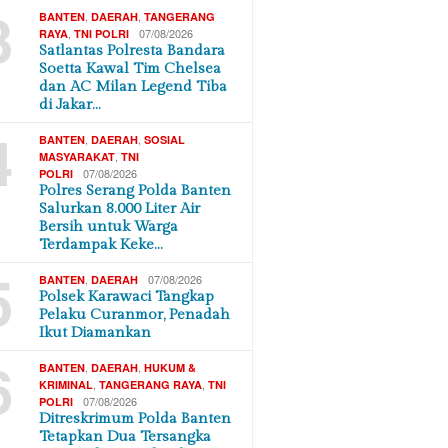
3
,
,
BANTEN
DAERAH
TANGERANG
,
07/08/2026
RAYA
TNI POLRI
Satlantas Polresta Bandara
Soetta Kawal Tim Chelsea
dan AC Milan Legend Tiba
di Jakar…
4
,
,
BANTEN
DAERAH
SOSIAL
,
MASYARAKAT
TNI
07/08/2026
POLRI
Polres Serang Polda Banten
Salurkan 8.000 Liter Air
Bersih untuk Warga
Terdampak Keke…
5
,
07/08/2026
BANTEN
DAERAH
Polsek Karawaci Tangkap
Pelaku Curanmor, Penadah
Ikut Diamankan
6
,
,
BANTEN
DAERAH
HUKUM &
,
,
KRIMINAL
TANGERANG RAYA
TNI
07/08/2026
POLRI
Ditreskrimum Polda Banten
Tetapkan Dua Tersangka