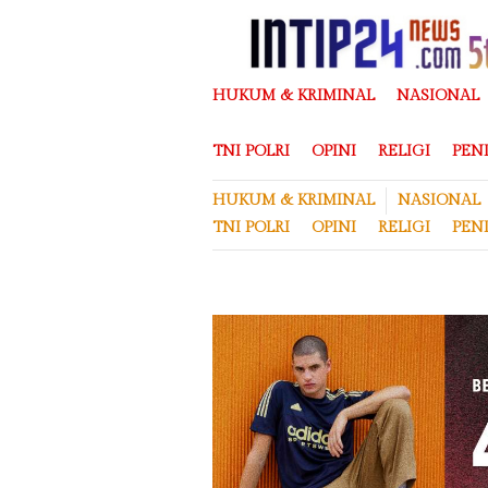
Loncat
ke
konten
HUKUM & KRIMINAL
NASIONAL
TNI POLRI
OPINI
RELIGI
PEN
HUKUM & KRIMINAL
NASIONAL
TNI POLRI
OPINI
RELIGI
PEN