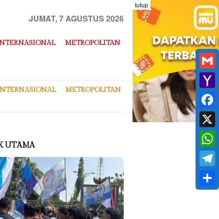
tutup
JUMAT, 7 AGUSTUS 2026
INTERNASIONAL
METROPOLITAN
Gmai
INTERNASIONAL
METROPOLITAN
Yaho
Mail
Face
X
K UTAMA
What
Tele
Shar