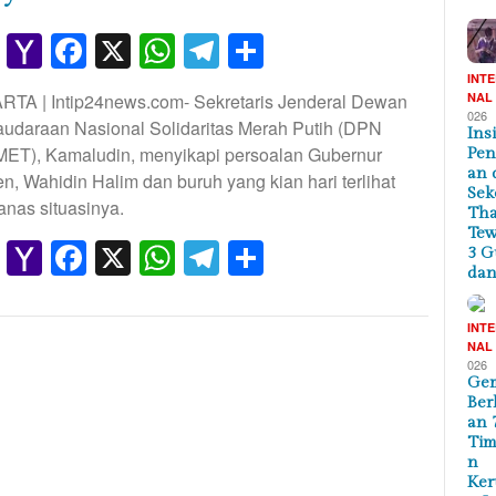
Gmail
Yahoo
Facebook
X
WhatsApp
Telegram
Share
Mail
INT
RTA | Intip24news.com- Sekretaris Jenderal Dewan
NAL
026
audaraan Nasional Solidaritas Merah Putih (DPN
Ins
ET), Kamaludin, menyikapi persoalan Gubernur
Pe
an 
n, Wahidin Halim dan buruh yang kian hari terlihat
Sek
nas situasinya.
Tha
Te
Gmail
Yahoo
Facebook
X
WhatsApp
Telegram
Share
3 G
dan
Mail
INT
NAL
026
Ge
Ber
an 
Tim
n
Ker