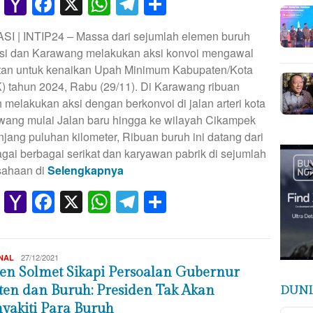
Gmail
Yahoo
Facebook
X
WhatsApp
Telegram
Share
Mail
SI | INTIP24 – Massa dari sejumlah elemen buruh
si dan Karawang melakukan aksi konvoi mengawal
utan untuk kenaikan Upah Minimum Kabupaten/Kota
) tahun 2024, Rabu (29/11). Di Karawang ribuan
 melakukan aksi dengan berkonvoi di jalan arteri kota
wang mulai Jalan baru hingga ke wilayah Cikampek
jang puluhan kilometer, Ribuan buruh ini datang dari
gai berbagai serikat dan karyawan pabrik di sejumlah
sahaan di
Selengkapnya
Gmail
Yahoo
Facebook
X
WhatsApp
Telegram
Share
Mail
wahyu
27/12/2021
NAL
Makalangan
jen Solmet Sikapi Persoalan Gubernur
ten dan Buruh: Presiden Tak Akan
DUNI
yakiti Para Buruh