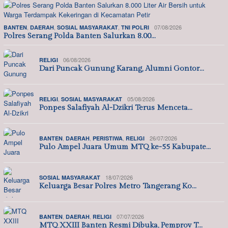
,
,
,
07/08/2026
BANTEN
DAERAH
SOSIAL MASYARAKAT
TNI POLRI
Polres Serang Polda Banten Salurkan 8.00…
06/08/2026
RELIGI
Dari Puncak Gunung Karang, Alumni Gontor…
,
05/08/2026
RELIGI
SOSIAL MASYARAKAT
Ponpes Salafiyah Al-Dzikri Terus Menceta…
,
,
,
26/07/2026
BANTEN
DAERAH
PERISTIWA
RELIGI
Pulo Ampel Juara Umum MTQ ke-55 Kabupate…
18/07/2026
SOSIAL MASYARAKAT
Keluarga Besar Polres Metro Tangerang Ko…
,
,
07/07/2026
BANTEN
DAERAH
RELIGI
MTQ XXIII Banten Resmi Dibuka, Pemprov T…