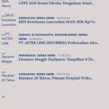
GPFE 2026 Resmi Dibuka: Pengadaan Strate…
,
04/08/2026
KESEHATAN
SERBA SERBI
BPJS Kesehatan Luncurkan NADI JKN: Rp7.0…
,
,
,
DAERAH
DI YOGYAKARTA
EKONOMI BISNIS
SERBA
02/08/2026
SERBI
PT. ASTER LINK INDONESIA Perkenalkan Mes…
,
01/08/2026
PARAWISATA
SERBA SERBI
Desainer Meggie Hadiyanto Tampilkan 8 De…
,
30/07/2026
KESEHATAN
SERBA SERBI
Rayakan 20 Tahun, Primaya Hospital Perku…