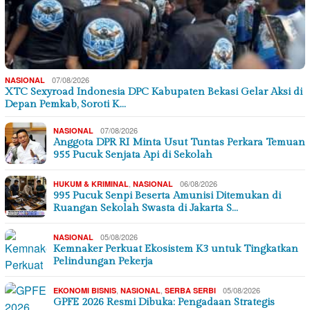
07/08/2026
NASIONAL
XTC Sexyroad Indonesia DPC Kabupaten Bekasi Gelar Aksi di
Depan Pemkab, Soroti K…
07/08/2026
NASIONAL
Anggota DPR RI Minta Usut Tuntas Perkara Temuan
955 Pucuk Senjata Api di Sekolah
,
06/08/2026
HUKUM & KRIMINAL
NASIONAL
995 Pucuk Senpi Beserta Amunisi Ditemukan di
Ruangan Sekolah Swasta di Jakarta S…
05/08/2026
NASIONAL
Kemnaker Perkuat Ekosistem K3 untuk Tingkatkan
Pelindungan Pekerja
,
,
05/08/2026
EKONOMI BISNIS
NASIONAL
SERBA SERBI
GPFE 2026 Resmi Dibuka: Pengadaan Strategis