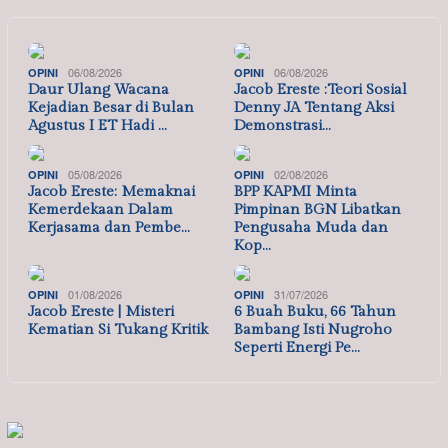
06/08/2026
06/08/2026
OPINI
OPINI
Daur Ulang Wacana
Jacob Ereste :Teori Sosial
Kejadian Besar di Bulan
Denny JA Tentang Aksi
Agustus I ET Hadi …
Demonstrasi…
05/08/2026
02/08/2026
OPINI
OPINI
Jacob Ereste: Memaknai
BPP KAPMI Minta
Kemerdekaan Dalam
Pimpinan BGN Libatkan
Kerjasama dan Pembe…
Pengusaha Muda dan
Kop…
01/08/2026
31/07/2026
OPINI
OPINI
Jacob Ereste | Misteri
6 Buah Buku, 66 Tahun
Kematian Si Tukang Kritik
Bambang Isti Nugroho
Seperti Energi Pe…