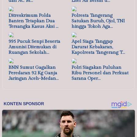
dan AC M…
Liter Air Bersih u…
Ditreskrimum Polda
Polresta Tangerang
Banten Tetapkan Dua
Satukan Buruh, Ojol, TNI
Tersangka Kasus Aksi …
hingga Tokoh Aga…
995 Pucuk Senpi Beserta
Apel Siaga Tanggap
Amunisi Ditemukan di
Darurat Kebakaran,
Ruangan Sekolah…
Kapolresta Tangerang T…
BNN Sumut Gagalkan
Polri Siagakan Puluhan
Peredaran 92 Kg Ganja
Ribu Personel dan Perkuat
Jaringan Aceh-Medan…
Sarana Oper…