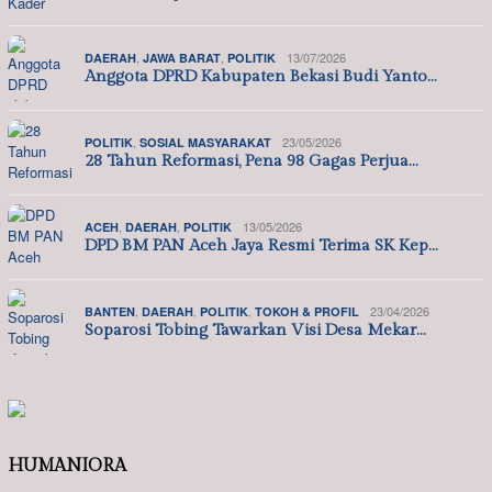
,
,
13/07/2026
DAERAH
JAWA BARAT
POLITIK
Anggota DPRD Kabupaten Bekasi Budi Yanto…
,
23/05/2026
POLITIK
SOSIAL MASYARAKAT
28 Tahun Reformasi, Pena 98 Gagas Perjua…
,
,
13/05/2026
ACEH
DAERAH
POLITIK
DPD BM PAN Aceh Jaya Resmi Terima SK Kep…
,
,
,
23/04/2026
BANTEN
DAERAH
POLITIK
TOKOH & PROFIL
Soparosi Tobing Tawarkan Visi Desa Mekar…
HUMANIORA