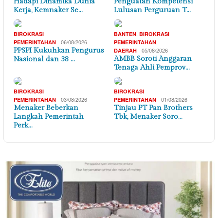
Hadapi Dinamika Dunia
Penguatan Kompetensi
Kerja, Kemnaker Se…
Lulusan Perguruan T…
,
BIROKRASI
BANTEN
BIROKRASI
06/08/2026
,
PEMERINTAHAN
PEMERINTAHAN
PPSPI Kukuhkan Pengurus
05/08/2026
DAERAH
AMBB Soroti Anggaran
Nasional dan 38 …
Tenaga Ahli Pemprov…
BIROKRASI
BIROKRASI
03/08/2026
01/08/2026
PEMERINTAHAN
PEMERINTAHAN
Menaker Beberkan
Tinjau PT Pan Brothers
Langkah Pemerintah
Tbk, Menaker Soro…
Perk…