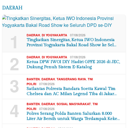
DAERAH
1
,
07/08/2026
DAERAH
DI YOGYAKARTA
Tingkatkan Sinergitas, Ketua IWO Indonesia
Provinsi Yogyakarta Bakal Road Show ke Sel…
2
,
07/08/2026
DAERAH
DI YOGYAKARTA
Ketua DPW IWOI DIY Hadiri GPFE 2026 di JEC,
Dukung Penuh Sistem E-Katalog
3
,
,
,
BANTEN
DAERAH
TANGERANG RAYA
TNI
07/08/2026
POLRI
Satlantas Polresta Bandara Soetta Kawal Tim
Chelsea dan AC Milan Legend Tiba di Jakar…
4
,
,
,
BANTEN
DAERAH
SOSIAL MASYARAKAT
TNI
07/08/2026
POLRI
Polres Serang Polda Banten Salurkan 8.000
Liter Air Bersih untuk Warga Terdampak Keke…