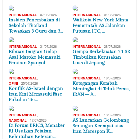
07/08/2026
01/08/2026
INTERNASIONAL
INTERNASIONAL
Insiden Penembakan di
Walikota New York Minta
Sekolah Thailand
Pemerintah AS Jalankan
Tewaskan 3 Guru dan 3…
Putusan ICC, …
31/07/2026
28/07/2026
INTERNASIONAL
INTERNASIONAL
Ribuan Imigran Gelap
Gempa Berkekuatan 7,1 SR
Asal Maroko Memasuki
Timbulkan Kerusakan
Perairan Spanyol
Luas di Jepang
,
18/07/2026
INTERNASIONAL
INTERNASIONAL
25/07/2026
Ketegangan Kembali
OPINI
Konflik AS-Israel dengan
Meningkat di Teluk Persia,
Iran Kini Memasuki Fase
IRAN – A…
Pukulan Ter…
,
13/07/2026
INTERNASIONAL
INTERNASIONAL
17/07/2026
AS Lancarkan Gelombang
NASIONAL
Di Forum BRICS, Menaker
Serangan Keempat atas
RI Usulkan Petakan
Iran Merespon K…
Kebutuhan Keteram…