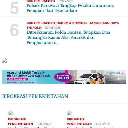
5
,
07/08/2026
BANTEN
DAERAH
Polsek Karawaci Tangkap Pelaku Curanmor,
Penadah Ikut Diamankan
6
,
,
,
,
BANTEN
DAERAH
HUKUM & KRIMINAL
TANGERANG RAYA
07/08/2026
TNI POLRI
Ditreskrimum Polda Banten Tetapkan Dua
Tersangka Kasus Aksi Anarkis dan
Penghasutan d…
BIROKRASI PEMERINTAHAN
BIROKRASI
BIROKRASI
07/08/2026
06/08/2026
PEMERINTAHAN
PEMERINTAHAN