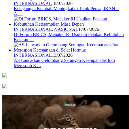
INTERNASIONAL
18/07/2026
Ketegangan Kembali Meningkat di Teluk Persia, IRAN –
A…
INTERNASIONAL
,
NASIONAL
17/07/2026
Di Forum BRICS, Menaker RI Usulkan Petakan Kebutuhan
Keteram…
INTERNASIONAL
13/07/2026
AS Lancarkan Gelombang Serangan Keempat atas Iran
Merespon K…