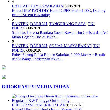
4
DAERAH
,
DI YOGYAKARTA
07/08/2026
Ketua DPW IWOI DIY Hadiri GPFE 2026 di JEC, Dukung
Penuh Sistem E-Katalog
5
BANTEN
,
DAERAH
,
TANGERANG RAYA
,
TNI
POLRI
07/08/2026
Satlantas Polresta Bandara Soetta Kawal Tim Chelsea dan AC
Milan Legend Tiba di Jakar…
6
BANTEN
,
DAERAH
,
SOSIAL MASYARAKAT
,
TNI
POLRI
07/08/2026
Polres Serang Polda Banten Salurkan 8.000 Liter Air Bersih
untuk Warga Terdampak Keke…
BIROKRASI PEMERINTAHAN
BIROKRASI PEMERINTAHAN
07/08/2026
Hadapi Dinamika Dunia Kerja, Kemnaker Se…