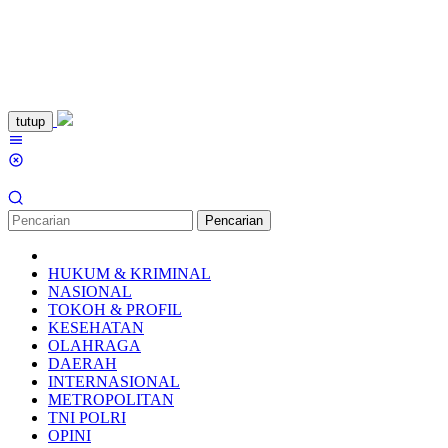
Loncat
tutup
ke
Menu
konten
Mobile
Pencarian
HUKUM & KRIMINAL
NASIONAL
TOKOH & PROFIL
KESEHATAN
OLAHRAGA
DAERAH
INTERNASIONAL
METROPOLITAN
TNI POLRI
OPINI