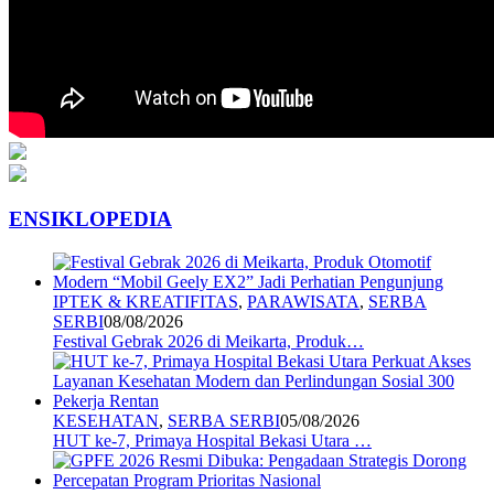
ENSIKLOPEDIA
IPTEK & KREATIFITAS
,
PARAWISATA
,
SERBA
SERBI
08/08/2026
Festival Gebrak 2026 di Meikarta, Produk…
KESEHATAN
,
SERBA SERBI
05/08/2026
HUT ke-7, Primaya Hospital Bekasi Utara …