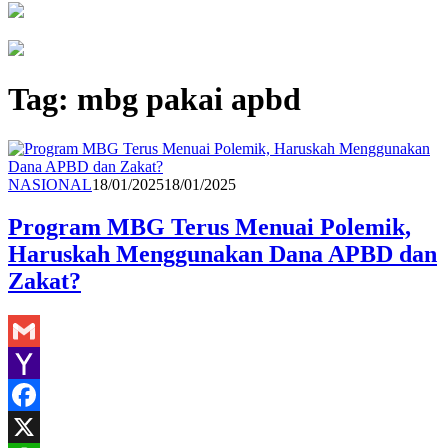
Tag:
mbg pakai apbd
Redaksi
NASIONAL
18/01/2025
18/01/2025
Program MBG Terus Menuai Polemik,
Haruskah Menggunakan Dana APBD dan
Zakat?
Gmail
Yahoo
Mail
Facebook