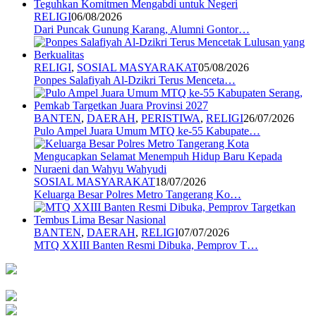
RELIGI
06/08/2026
Dari Puncak Gunung Karang, Alumni Gontor…
RELIGI
,
SOSIAL MASYARAKAT
05/08/2026
Ponpes Salafiyah Al-Dzikri Terus Menceta…
BANTEN
,
DAERAH
,
PERISTIWA
,
RELIGI
26/07/2026
Pulo Ampel Juara Umum MTQ ke-55 Kabupate…
SOSIAL MASYARAKAT
18/07/2026
Keluarga Besar Polres Metro Tangerang Ko…
BANTEN
,
DAERAH
,
RELIGI
07/07/2026
MTQ XXIII Banten Resmi Dibuka, Pemprov T…