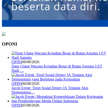
OPONI
OPINI
06/08/2026
Daur Ulang Wacana Kejadian Besar di Bulan Agustus I ET
Hadi …
OPINI
06/08/2026
Jacob Ereste :Teori Sosial Denny JA Tentang Aksi
Demonstrasi…
OPINI
05/08/2026