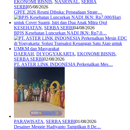
EKONOMI BISNIS
,
NASIONAL
,
SERBA
SERBI
05/08/2026
GPFE 2026 Resmi Dibuka: Pengadaan Strate…
KESEHATAN
,
SERBA SERBI
04/08/2026
BPJS Kesehatan Luncurkan NADI JKN: Rp7.0…
DAERAH
,
DI YOGYAKARTA
,
EKONOMI BISNIS
,
SERBA SERBI
02/08/2026
PT. ASTER LINK INDONESIA Perkenalkan Mes…
PARAWISATA
,
SERBA SERBI
01/08/2026
Desainer Meggie Hadiyanto Tampilkan 8 De…