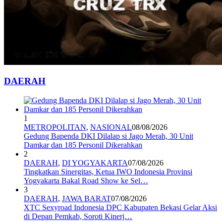
DAERAH
1
METROPOLITAN
,
NASIONAL
08/08/2026
Gedung Bapenda DKI Dilalap si Jago Merah, 30 Unit
Damkar dan 185 Personil Dikerahkan
2
DAERAH
,
DI YOGYAKARTA
07/08/2026
Tingkatkan Sinergitas, Ketua IWO Indonesia Provinsi
Yogyakarta Bakal Road Show ke Sel…
3
DAERAH
,
JAWA BARAT
07/08/2026
XTC Sexyroad Indonesia DPC Kabupaten Bekasi Gelar Aksi
di Depan Pemkab, Soroti Kinerj…