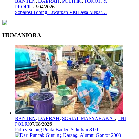
BANTEN
,
DAERAH
,
POLITIK
,
TOKOH &
PROFIL
23/04/2026
Soparosi Tobing Tawarkan Visi Desa Mekar…
HUMANIORA
BANTEN
,
DAERAH
,
SOSIAL MASYARAKAT
,
TNI
POLRI
07/08/2026
Polres Serang Polda Banten Salurkan 8.00…