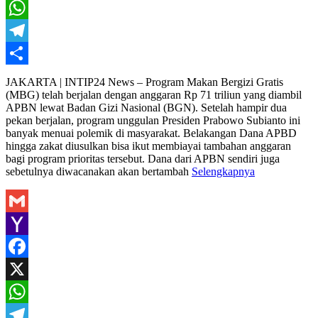
X
WhatsApp
Telegram
Share
JAKARTA | INTIP24 News – Program Makan Bergizi Gratis
(MBG) telah berjalan dengan anggaran Rp 71 triliun yang diambil
APBN lewat Badan Gizi Nasional (BGN). Setelah hampir dua
pekan berjalan, program unggulan Presiden Prabowo Subianto ini
banyak menuai polemik di masyarakat. Belakangan Dana APBD
hingga zakat diusulkan bisa ikut membiayai tambahan anggaran
bagi program prioritas tersebut. Dana dari APBN sendiri juga
sebetulnya diwacanakan akan bertambah
Selengkapnya
Gmail
Yahoo
Mail
Facebook
X
WhatsApp