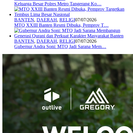
Keluarga Besar Polres Metro Tangerang Ko…
BANTEN
,
DAERAH
,
RELIGI
07/07/2026
MTQ XXIII Banten Resmi Dibuka, Pemprov T…
BANTEN
,
DAERAH
,
RELIGI
07/07/2026
Gubernur Andra Soni: MTQ Jadi Sarana Mem…