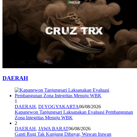
DAERAH
1
DAERAH
,
DI YOGYAKARTA
06/08/2026
Kapanewon Tanjungsari Laksanakan Evaluasi Pembangunan
Zona Integritas Menuju WBK
2
DAERAH
,
JAWA BARAT
06/08/2026
Ganti Rugi Tak Kunjung Dibayar, Wawan Irawan