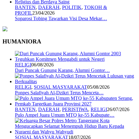
BANTEN
,
DAERAH
,
POLITIK
,
TOKOH &
PROFIL
23/04/2026
Soparosi Tobing Tawarkan Visi Desa Mekar…
HUMANIORA
RELIGI
06/08/2026
Dari Puncak Gunung Karang, Alumni Gontor…
RELIGI
,
SOSIAL MASYARAKAT
05/08/2026
Ponpes Salafiyah Al-Dzikri Terus Menceta…
BANTEN
,
DAERAH
,
PERISTIWA
,
RELIGI
26/07/2026
Pulo Ampel Juara Umum MTQ ke-55 Kabupate…
SOSIAL MASYARAKAT
18/07/2026