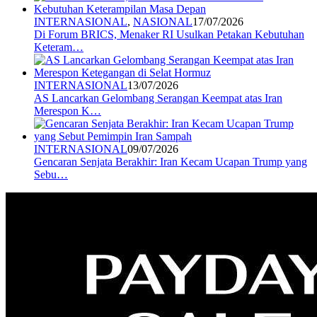
INTERNASIONAL
,
NASIONAL
17/07/2026
Di Forum BRICS, Menaker RI Usulkan Petakan Kebutuhan
Keteram…
INTERNASIONAL
13/07/2026
AS Lancarkan Gelombang Serangan Keempat atas Iran
Merespon K…
INTERNASIONAL
09/07/2026
Gencaran Senjata Berakhir: Iran Kecam Ucapan Trump yang
Sebu…