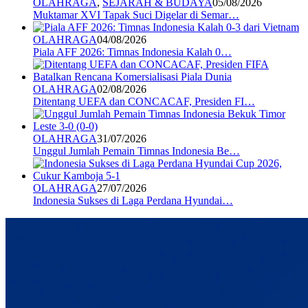
OLAHRAGA
,
SEJARAH & BUDAYA
05/08/2026
Muktamar XVI Tapak Suci Digelar di Semar…
OLAHRAGA
04/08/2026
Piala AFF 2026: Timnas Indonesia Kalah 0…
OLAHRAGA
02/08/2026
Ditentang UEFA dan CONCACAF, Presiden FI…
OLAHRAGA
31/07/2026
Unggul Jumlah Pemain Timnas Indonesia Be…
OLAHRAGA
27/07/2026
Indonesia Sukses di Laga Perdana Hyundai…