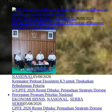
HUKUM & KRIMINAL
,
NASIONAL
06/08/2026
995 Pucuk Senpi Beserta Amunisi Ditemukan di Ruangan
Sekolah Swasta di Jakarta S…
NASIONAL
05/08/2026
Kemnaker Perkuat Ekosistem K3 untuk Tingkatkan
Pelindungan Pekerja
EKONOMI BISNIS
,
NASIONAL
,
SERBA
SERBI
05/08/2026
GPFE 2026 Resmi Dibuka: Pengadaan Strategis Dorong