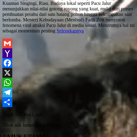
Kuantan Singingi, Riau. Budaya lokal seperti Pacu Jalur
menunjukkan nilai-nilai gotong royong yang kuat, mulai dari proses
pembuatan perahu dari satu batang pohon hingga kekompakan saat
berlomba. Menteri Kebudayaan (Menbud) Fadli Zon menyoroti
fenomena viral atraksi Pacu Jalur di media sosial. Menzrutnya hal ini
sebagai momentum penting
Selengkapnya
Gmail
Yahoo
Mail
Facebook
X
WhatsApp
Telegram
Share
Tidak Ada Pos Lagi.
Tidak ada laman yang di load.
TAJUK UTAMA