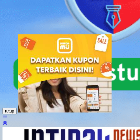
Loncat
ke
konten
tutup
Menu
Mobile