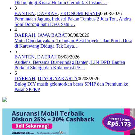
Didampingi Kuasa Hukum Geruduk 3 Instans…
3
BANTEN
,
DAERAH
,
EKONOMI BISNIS
06/08/2026
Permintaan Jagung Industri Pakan Tembus 2 Juta Ton, Andra
Soni Dorong Satu Desa Satu …
4
DAERAH
,
JAWA BARAT
06/08/2026
Mutu Dipertanyakan, Tulangan Besi Proyek Jalan Poros Desa
di Karawang Diduga Tak Laya…
5
BANTEN
,
DAERAH
06/08/2026
Audiensi Bersama Disperindag Banten, LIN DPD Banten
Perkuat Sinergi dan Kolaborasi Pe…
6
DAERAH
,
DI YOGYAKARTA
06/08/2026
Bulog DIY masih gelontorkan beras SPHP dan Premium ke
Pasar SP2KP