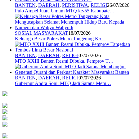
BANTEN
,
DAERAH
,
PERISTIWA
,
RELIGI
26/07/2026
Pulo Ampel Juara Umum MTQ ke-55 Kabupate…
SOSIAL MASYARAKAT
18/07/2026
Keluarga Besar Polres Metro Tangerang Ko…
BANTEN
,
DAERAH
,
RELIGI
07/07/2026
MTQ XXIII Banten Resmi Dibuka, Pemprov T…
BANTEN
,
DAERAH
,
RELIGI
07/07/2026
Gubernur Andra Soni: MTQ Jadi Sarana Mem…