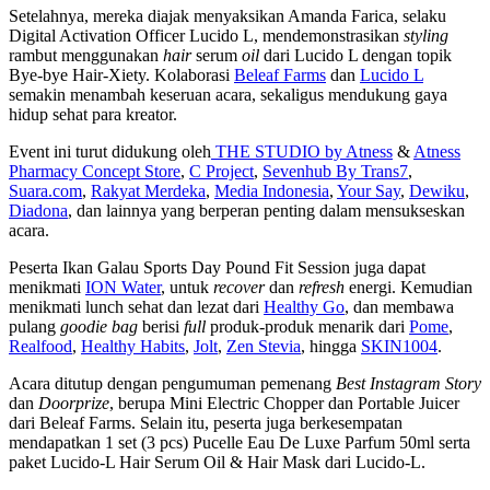
Setelahnya, mereka diajak menyaksikan Amanda Farica, selaku
Digital Activation Officer Lucido L, mendemonstrasikan
styling
rambut menggunakan
hair
serum
oil
dari Lucido L dengan topik
Bye-bye Hair-Xiety. Kolaborasi
Beleaf Farms
dan
Lucido L
semakin menambah keseruan acara, sekaligus mendukung gaya
hidup sehat para kreator.
Event ini turut didukung oleh
THE STUDIO by Atness
&
Atness
Pharmacy Concept Store
,
C Project
,
Sevenhub By Trans7
,
Suara.com
,
Rakyat Merdeka
,
Media Indonesia
,
Your Say
,
Dewiku
,
Diadona
, dan lainnya yang berperan penting dalam mensukseskan
acara.
Peserta Ikan Galau Sports Day Pound Fit Session juga dapat
menikmati
ION Water
, untuk
recover
dan
refresh
energi. Kemudian
menikmati lunch sehat dan lezat dari
Healthy Go
, dan membawa
pulang
goodie bag
berisi
full
produk-produk menarik dari
Pome
,
Realfood
,
Healthy Habits
,
Jolt
,
Zen Stevia
, hingga
SKIN1004
.
Acara ditutup dengan pengumuman pemenang
Best Instagram Story
dan
Doorprize
, berupa Mini Electric Chopper dan Portable Juicer
dari Beleaf Farms. Selain itu, peserta juga berkesempatan
mendapatkan 1 set (3 pcs) Pucelle Eau De Luxe Parfum 50ml serta
paket Lucido-L Hair Serum Oil & Hair Mask dari Lucido-L.