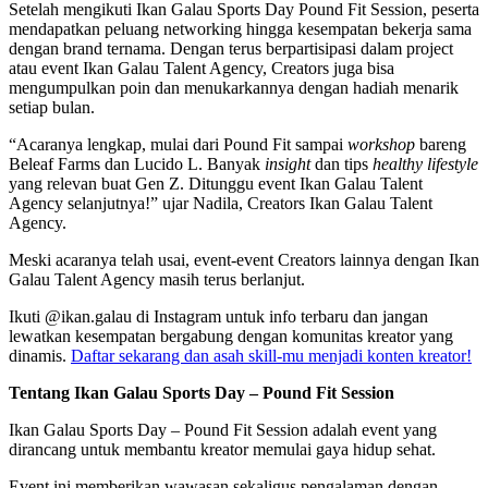
Setelah mengikuti Ikan Galau Sports Day Pound Fit Session, peserta
mendapatkan peluang networking hingga kesempatan bekerja sama
dengan brand ternama. Dengan terus berpartisipasi dalam project
atau event Ikan Galau Talent Agency, Creators juga bisa
mengumpulkan poin dan menukarkannya dengan hadiah menarik
setiap bulan.
“Acaranya lengkap, mulai dari Pound Fit sampai
workshop
bareng
Beleaf Farms dan Lucido L. Banyak
insight
dan tips
healthy lifestyle
yang relevan buat Gen Z. Ditunggu event Ikan Galau Talent
Agency selanjutnya!” ujar Nadila, Creators Ikan Galau Talent
Agency.
Meski acaranya telah usai, event-event Creators lainnya dengan Ikan
Galau Talent Agency masih terus berlanjut.
Ikuti @ikan.galau di Instagram untuk info terbaru dan jangan
lewatkan kesempatan bergabung dengan komunitas kreator yang
dinamis.
Daftar sekarang dan asah skill-mu menjadi konten kreator!
Tentang Ikan Galau Sports Day – Pound Fit Session
Ikan Galau Sports Day – Pound Fit Session adalah event yang
dirancang untuk membantu kreator memulai gaya hidup sehat.
Event ini memberikan wawasan sekaligus pengalaman dengan