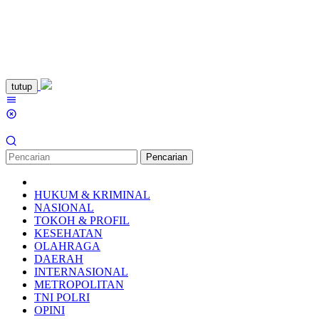
Loncat
tutup
ke
Menu
konten
Mobile
Pencarian
HUKUM & KRIMINAL
NASIONAL
TOKOH & PROFIL
KESEHATAN
OLAHRAGA
DAERAH
INTERNASIONAL
METROPOLITAN
TNI POLRI
OPINI