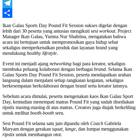
WhatsApp
Telegram
Share
Ikan Galau Sports Day Pound Fit Session sukses digelar dengan
lebih dari 30 peserta yang antusias mengikuti sesi
workout
. Project
Manager Ikan Galau, Yumna Nur Shabrina, mengatakan bahwa
acara ini bertujuan untuk mempromosikan gaya hidup sehat
sekaligus memperkenalkan produk dan layanan brand yang
mendukung
healthy lifestyle
.
Event ini menjadi ajang
networking
bagi para kreator, sekaligus
membuka peluang kolaborasi dengan berbagai
brand
. Selama Ikan
Galau Sports Day Pound Fit Session, peserta mendapatkan arahan
langsung dalam menjalani setiap rangkaian kegiatan, sekaligus
berkesempatan berkolaborasi dengan brand serta kreator lainnya.
Sebelum acara dimulai, peserta mengenakan kaos Ikan Galau Sport
Day, kemudian menempati matras Pound Fit yang sudah disediakan
ripstix masing-masing di atas matras. Creators juga diajak berkeliling
untuk melihat
booth-booth
seru.
Sesi Pound Fit selama satu jam dipandu oleh
Coach
Gabriela
Maryam dengan gerakan
squat, lunge
, dan lompat menggunakan
ripstix
untuk membangun otot.