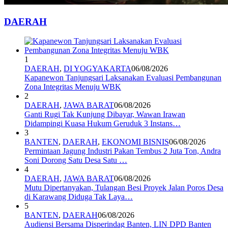
DAERAH
1
DAERAH
,
DI YOGYAKARTA
06/08/2026
Kapanewon Tanjungsari Laksanakan Evaluasi Pembangunan
Zona Integritas Menuju WBK
2
DAERAH
,
JAWA BARAT
06/08/2026
Ganti Rugi Tak Kunjung Dibayar, Wawan Irawan
Didampingi Kuasa Hukum Geruduk 3 Instans…
3
BANTEN
,
DAERAH
,
EKONOMI BISNIS
06/08/2026
Permintaan Jagung Industri Pakan Tembus 2 Juta Ton, Andra
Soni Dorong Satu Desa Satu …
4
DAERAH
,
JAWA BARAT
06/08/2026
Mutu Dipertanyakan, Tulangan Besi Proyek Jalan Poros Desa
di Karawang Diduga Tak Laya…
5
BANTEN
,
DAERAH
06/08/2026
Audiensi Bersama Disperindag Banten, LIN DPD Banten