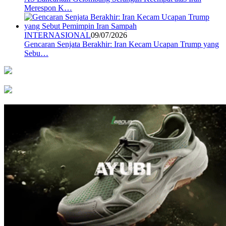
Merespon K…
INTERNASIONAL
09/07/2026
Gencaran Senjata Berakhir: Iran Kecam Ucapan Trump yang
Sebu…