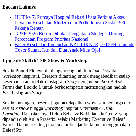
Bacaan Lainnya
HUT ke-7, Primaya Hospital Bekasi Utara Perkuat Akses
Layanan Kesehatan Modern dan Perlindungan Sosial 300
Pekerja Rentan
GPFE 2026 Resmi Dibuka: Pengadaan Strategis Dorong
Percepatan Program Prioritas Nasional
BPJS Kesehatan Luncurkan NADI JKN: Rp7.000/Hari untuk
Cover Suami, Istri dan Dua Anak Mitra Ojol
Upgrade Skill di Talk Show & Workshop
Selain Pound Fit, event ini juga menghadirkan
talk show
dan
workshop
inspiratif. Creators ditantang untuk mengabadikan setiap
keseruan acara melalui Instagram
Story
dengan
mention
Beleaf
Farms dan Lucido L untuk berkesempatan memenangkan hadiah
Best
Instagram
Story
.
Selain tantangan, peserta juga mendapatkan wawasan berharga dari
sesi
talk show
hingga
workshop
inspiratif, termasuk
Urban
Farming
: Rahasia Gaya Hidup Sehat & Kekinian ala Gen Z yang
dipandu oleh Aulia Prasetio, selaku Marketing Executive Beleaf
Farms. Dalam sesi ini, para creator belajar berkebun menggunakan
Beleaf Pot.