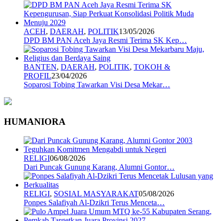
ACEH
,
DAERAH
,
POLITIK
13/05/2026
DPD BM PAN Aceh Jaya Resmi Terima SK Kep…
BANTEN
,
DAERAH
,
POLITIK
,
TOKOH &
PROFIL
23/04/2026
Soparosi Tobing Tawarkan Visi Desa Mekar…
HUMANIORA
RELIGI
06/08/2026
Dari Puncak Gunung Karang, Alumni Gontor…
RELIGI
,
SOSIAL MASYARAKAT
05/08/2026
Ponpes Salafiyah Al-Dzikri Terus Menceta…