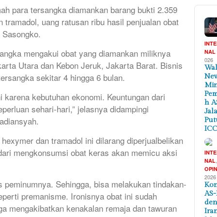
h para tersangka diamankan barang bukti 2.359
n tramadol, uang ratusan ribu hasil penjualan obat
o Sasongko.
INT
angka mengakui obat yang diamankan miliknya
NAL
026
akarta Utara dan Kebon Jeruk, Jakarta Barat. Bisnis
Wal
tersangka sekitar 4 hingga 6 bulan.
New
Min
Pem
ini karena kebutuhan ekonomi. Keuntungan dari
h A
perluan sehari-hari,” jelasnya didampingi
Jal
adiansyah.
Put
ICC
hexymer dan tramadol ini dilarang diperjualbelikan
dari mengkonsumsi obat keras akan memicu aksi
INT
NAL
OPIN
2026
as peminumnya. Sehingga, bisa melakukan tindakan-
Kon
AS-
erti premanisme. Ironisnya obat ini sudah
de
ga mengakibatkan kenakalan remaja dan tawuran
Ira