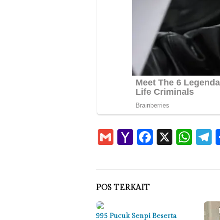
Gmail
Yahoo
Faceboo
X
Wha
T
Mail
POS TERKAIT
995 Pucuk Senpi Beserta