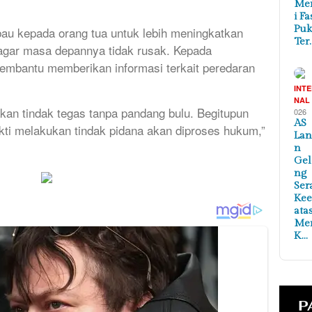
Me
i Fa
Puk
u kepada orang tua untuk lebih meningkatkan
Ter
gar masa depannya tidak rusak. Kepada
embantu memberikan informasi terkait peredaran
INT
NAL
akan tindak tegas tanpa pandang bulu. Begitupun
026
AS
ukti melakukan tindak pidana akan diproses hukum,”
Lan
n
Ge
ng
Ser
Ke
ata
Me
K…