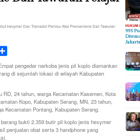
HUKUM 
995 Pu
Ditemu
Jakart
k
tsApp
elegram
Share
t pengedar narkoba jenis pil koplo diamankan
ang di sejumlah lokasi di wilayah Kabupaten
tu RD, 24 tahun, warga Kecamatan Kasemen, Kota
camatan Kopo, Kabupaten Serang, MN, 23 tahun,
arga Kecamatan Pontang, Kabupaten Serang.
barang bukti 2.359 butir pil koplo jenis hexymer
sil penjualan obat serta 3 handphone yang
si.