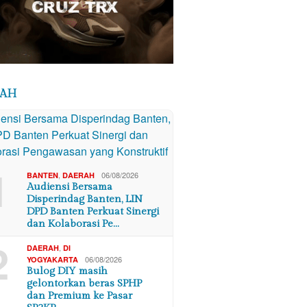
RAH
1
,
06/08/2026
BANTEN
DAERAH
Audiensi Bersama
Disperindag Banten, LIN
DPD Banten Perkuat Sinergi
dan Kolaborasi Pe…
2
,
DAERAH
DI
06/08/2026
YOGYAKARTA
Bulog DIY masih
gelontorkan beras SPHP
dan Premium ke Pasar