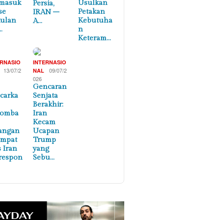
masuk
Usulkan
Persia,
se
Petakan
IRAN –
ulan
Kebutuha
A…
…
n
Keteram…
ERNASIO
INTERNASIO
13/07/2
09/07/2
NAL
026
Gencaran
carka
Senjata
Berakhir:
lomba
Iran
Kecam
angan
Ucapan
empat
Trump
s Iran
yang
respon
Sebu…