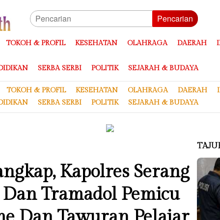
Pencarian
TOKOH & PROFIL
KESEHATAN
OLAHRAGA
DAERAH
DIDIKAN
SERBA SERBI
POLITIK
SEJARAH & BUDAYA
TOKOH & PROFIL
KESEHATAN
OLAHRAGA
DAERAH
DIDIKAN
SERBA SERBI
POLITIK
SEJARAH & BUDAYA
TAJU
angkap, Kapolres Serang
 Dan Tramadol Pemicu
me Dan Tawuran Pelajar