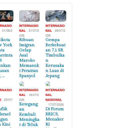
ERNASIO
INTERNASIO
INTERNASIO
01/08/2
31/07/2
28/07/2
NAL
NAL
026
026
ikota
Ribuan
Gempa
 York
Imigran
Berkekuat
ta
Gelap
an 7,1 SR
erinta
Asal
Timbulka
S
Maroko
n
ankan
Memasuk
Kerusaka
usan
i Perairan
n Luas di
, …
Spanyol
Jepang
ERNASIO
INTERNASIO
INTERNASIO
,
18/07/2
,
NAL
NAL
25/07/
026
I
NASIONAL
Ketegang
17/07/2026
flik
Di Forum
an
Israel
BRICS,
Kembali
ngan
Menaker
Meningka
n Kini
RI
t di Teluk