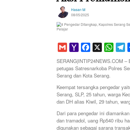
Hasan M
08/05/2025
Gmail
Yahoo
Faceboo
X
Wha
T
Mail
SERANG|INTIP24NEWS.COM – Empa
petugas Satresnarkoba Polres Ser
Serang dan Kota Serang.
Keempat tersangka pengedar yai
Serang, SLP, 25 tahun, warga Ke
dan DH alias Kiwil, 29 tahun, w
Dari para pengedar ini diamankan 
dan tramadol, uang Rp540 ribu ha
digunakan sebagai sarana transak