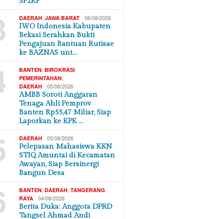
SP2KP
3
,
06/08/2026
DAERAH
JAWA BARAT
IWO Indonesia Kabupaten
Bekasi Serahkan Bukti
Pengajuan Bantuan Rutisae
ke BAZNAS unt…
4
,
BANTEN
BIROKRASI
,
PEMERINTAHAN
05/08/2026
DAERAH
AMBB Soroti Anggaran
Tenaga Ahli Pemprov
Banten Rp55,47 Miliar, Siap
Laporkan ke KPK …
5
05/08/2026
DAERAH
Pelepasan Mahasiswa KKN
STIQ Amuntai di Kecamatan
Awayan, Siap Bersinergi
Bangun Desa
6
,
,
BANTEN
DAERAH
TANGERANG
04/08/2026
RAYA
Berita Duka: Anggota DPRD
Tangsel Ahmad Andi