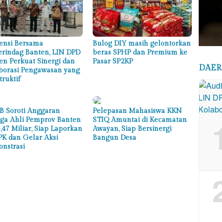
ensi Bersama
Bulog DIY masih gelontorkan
erindag Banten, LIN DPD
beras SPHP dan Premium ke
en Perkuat Sinergi dan
Pasar SP2KP
DAE
borasi Pengawasan yang
truktif
 Soroti Anggaran
Pelepasan Mahasiswa KKN
ga Ahli Pemprov Banten
STIQ Amuntai di Kecamatan
,47 Miliar, Siap Laporkan
Awayan, Siap Bersinergi
PK dan Gelar Aksi
Bangun Desa
nstrasi