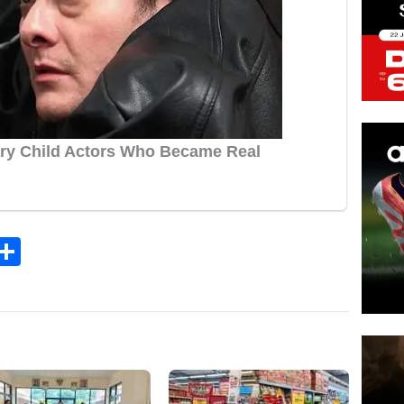
k
tsApp
elegram
Share