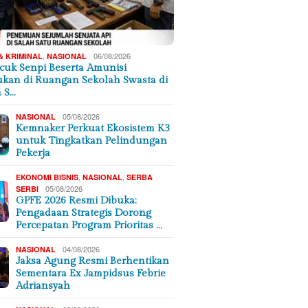
,
06/08/2026
& KRIMINAL
NASIONAL
cuk Senpi Beserta Amunisi
kan di Ruangan Sekolah Swasta di
a S…
05/08/2026
NASIONAL
Kemnaker Perkuat Ekosistem K3
untuk Tingkatkan Pelindungan
Pekerja
,
,
EKONOMI BISNIS
NASIONAL
SERBA
05/08/2026
SERBI
GPFE 2026 Resmi Dibuka:
Pengadaan Strategis Dorong
Percepatan Program Prioritas …
04/08/2026
NASIONAL
Jaksa Agung Resmi Berhentikan
Sementara Ex Jampidsus Febrie
Adriansyah