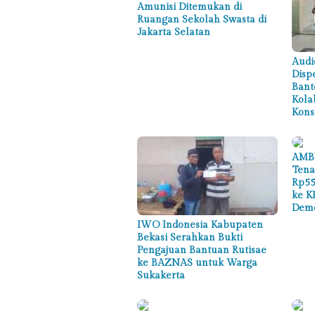
Amunisi Ditemukan di
Ruangan Sekolah Swasta di
Jakarta Selatan
Audi
Disp
Bant
Kola
Kons
AMBB
Tena
Rp55
ke K
Demo
IWO Indonesia Kabupaten
Bekasi Serahkan Bukti
Pengajuan Bantuan Rutisae
ke BAZNAS untuk Warga
Sukakerta