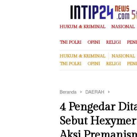
Loncat
ke
konten
HUKUM & KRIMINAL
NASIONAL
TNI POLRI
OPINI
RELIGI
PEN
HUKUM & KRIMINAL
NASIONAL
TNI POLRI
OPINI
RELIGI
PEN
Beranda
DAERAH
4 Pengedar Dit
Sebut Hexymer
Aksi Premanis