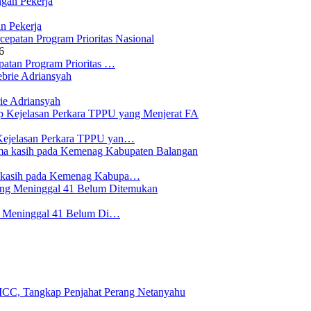
n Pekerja
6
atan Program Prioritas …
ie Adriansyah
Kejelasan Perkara TPPU yan…
a kasih pada Kemenag Kabupa…
ng Meninggal 41 Belum Di…