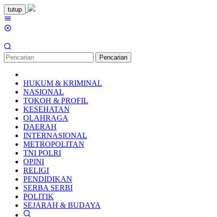
Loncat
tutup
ke
Menu
konten
Mobile
Pencarian
HUKUM & KRIMINAL
NASIONAL
TOKOH & PROFIL
KESEHATAN
OLAHRAGA
DAERAH
INTERNASIONAL
METROPOLITAN
TNI POLRI
OPINI
RELIGI
PENDIDIKAN
SERBA SERBI
POLITIK
SEJARAH & BUDAYA