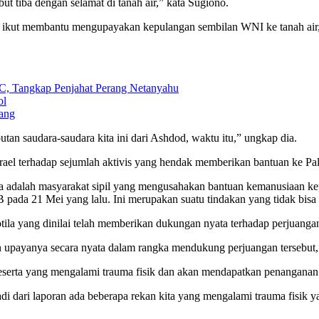
but tiba dengan selamat di tanah air,” kata Sugiono.
 ikut membantu mengupayakan kepulangan sembilan WNI ke tanah air, 
C, Tangkap Penjahat Perang Netanyahu
ol
ang
an saudara-saudara kita ini dari Ashdod, waktu itu,” ungkap dia.
el terhadap sejumlah aktivis yang hendak memberikan bantuan ke Pal
a adalah masyarakat sipil yang mengusahakan bantuan kemanusiaan kepa
 21 Mei yang lalu. Ini merupakan suatu tindakan yang tidak bisa dit
ila yang dinilai telah memberikan dukungan nyata terhadap perjuangan 
an upayanya secara nyata dalam rangka mendukung perjuangan tersebut,”
erta yang mengalami trauma fisik dan akan mendapatkan penanganan l
 dari laporan ada beberapa rekan kita yang mengalami trauma fisik yan