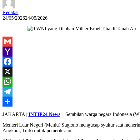
Redaksi
24/05/2026
24/05/2026
Gmail
Yahoo
Mail
Facebook
X
WhatsApp
Telegram
Share
JAKARTA |
INTIP24 News
– Sembilan warga negara Indonesia (WNI
Menteri Luar Negeri (Menlu) Sugiono mengucap syukur saat menerim
Angkara, Turki untuk pemeriksaan.