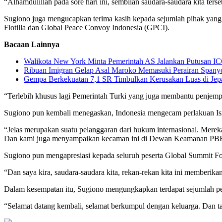
“Alhamdulillah pada sore hari ini, sembilan saudara-saudara kita terse
Sugiono juga mengucapkan terima kasih kepada sejumlah pihak yang
Flotilla dan Global Peace Convoy Indonesia (GPCI).
Bacaan Lainnya
Walikota New York Minta Pemerintah AS Jalankan Putusan IC
Ribuan Imigran Gelap Asal Maroko Memasuki Perairan Spany
Gempa Berkekuatan 7,1 SR Timbulkan Kerusakan Luas di Jep
“Terlebih khusus lagi Pemerintah Turki yang juga membantu penjemput
Sugiono pun kembali menegaskan, Indonesia mengecam perlakuan Isra
“Jelas merupakan suatu pelanggaran dari hukum internasional. Merek
Dan kami juga menyampaikan kecaman ini di Dewan Keamanan PBB pada
Sugiono pun mengapresiasi kepada seluruh peserta Global Summit Fot
“Dan saya kira, saudara-saudara kita, rekan-rekan kita ini memberik
Dalam kesempatan itu, Sugiono mengungkapkan terdapat sejumlah pes
“Selamat datang kembali, selamat berkumpul dengan keluarga. Dan tadi