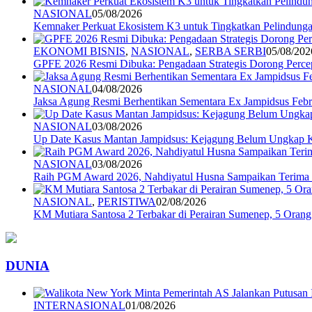
NASIONAL
05/08/2026
Kemnaker Perkuat Ekosistem K3 untuk Tingkatkan Pelindunga
EKONOMI BISNIS
,
NASIONAL
,
SERBA SERBI
05/08/202
GPFE 2026 Resmi Dibuka: Pengadaan Strategis Dorong Percep
NASIONAL
04/08/2026
Jaksa Agung Resmi Berhentikan Sementara Ex Jampidsus Febr
NASIONAL
03/08/2026
Up Date Kasus Mantan Jampidsus: Kejagung Belum Ungkap 
NASIONAL
03/08/2026
Raih PGM Award 2026, Nahdiyatul Husna Sampaikan Terim
NASIONAL
,
PERISTIWA
02/08/2026
KM Mutiara Santosa 2 Terbakar di Perairan Sumenep, 5 Ora
DUNIA
INTERNASIONAL
01/08/2026