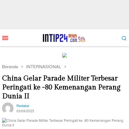
Loncat
Menu
ke
Mobile
konten
Beranda
INTERNASIONAL
China Gelar Parade Militer Terbesar
Peringati ke -80 Kemenangan Perang
Dunia II
Redaksi
03/09/2025