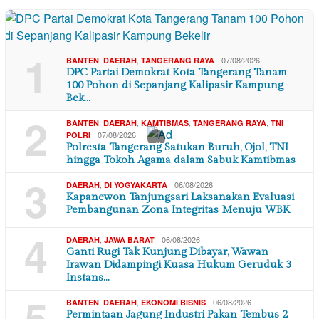
1
,
,
07/08/2026
BANTEN
DAERAH
TANGERANG RAYA
DPC Partai Demokrat Kota Tangerang Tanam
100 Pohon di Sepanjang Kalipasir Kampung
Bek…
2
,
,
,
,
BANTEN
DAERAH
KAMTIBMAS
TANGERANG RAYA
TNI
07/08/2026
POLRI
×
Polresta Tangerang Satukan Buruh, Ojol, TNI
hingga Tokoh Agama dalam Sabuk Kamtibmas
3
,
06/08/2026
DAERAH
DI YOGYAKARTA
Kapanewon Tanjungsari Laksanakan Evaluasi
Pembangunan Zona Integritas Menuju WBK
4
,
06/08/2026
DAERAH
JAWA BARAT
Ganti Rugi Tak Kunjung Dibayar, Wawan
Irawan Didampingi Kuasa Hukum Geruduk 3
Instans…
5
,
,
06/08/2026
BANTEN
DAERAH
EKONOMI BISNIS
Permintaan Jagung Industri Pakan Tembus 2