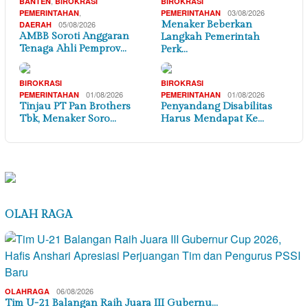
,
BANTEN
BIROKRASI
BIROKRASI
,
03/08/2026
PEMERINTAHAN
PEMERINTAHAN
05/08/2026
Menaker Beberkan
DAERAH
AMBB Soroti Anggaran
Langkah Pemerintah
Tenaga Ahli Pemprov…
Perk…
BIROKRASI
BIROKRASI
01/08/2026
01/08/2026
PEMERINTAHAN
PEMERINTAHAN
Tinjau PT Pan Brothers
Penyandang Disabilitas
Tbk, Menaker Soro…
Harus Mendapat Ke…
OLAH RAGA
06/08/2026
OLAHRAGA
Tim U-21 Balangan Raih Juara III Gubernu…