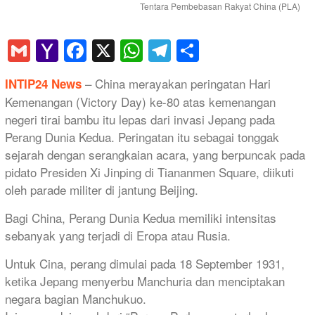
Tentara Pembebasan Rakyat China (PLA)
Gmail
Yahoo
Facebook
X
WhatsApp
Telegram
Share
Mail
– China merayakan peringatan Hari
INTIP24 News
Kemenangan (Victory Day) ke-80 atas kemenangan
negeri tirai bambu itu lepas dari invasi Jepang pada
Perang Dunia Kedua. Peringatan itu sebagai tonggak
sejarah dengan serangkaian acara, yang berpuncak pada
pidato Presiden Xi Jinping di Tiananmen Square, diikuti
oleh parade militer di jantung Beijing.
Bagi China, Perang Dunia Kedua memiliki intensitas
sebanyak yang terjadi di Eropa atau Rusia.
Untuk Cina, perang dimulai pada 18 September 1931,
ketika Jepang menyerbu Manchuria dan menciptakan
negara bagian Manchukuo.