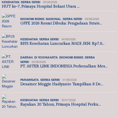
,
05/08/2026
KESEHATAN
SERBA SERBI
HUT ke-7, Primaya Hospital Bekasi Utara …
,
,
05/08/2026
EKONOMI BISNIS
NASIONAL
SERBA SERBI
GPFE 2026 Resmi Dibuka: Pengadaan Strate…
,
04/08/2026
KESEHATAN
SERBA SERBI
BPJS Kesehatan Luncurkan NADI JKN: Rp7.0…
,
,
,
DAERAH
DI YOGYAKARTA
EKONOMI BISNIS
SERBA
02/08/2026
SERBI
PT. ASTER LINK INDONESIA Perkenalkan Mes…
,
01/08/2026
PARAWISATA
SERBA SERBI
Desainer Meggie Hadiyanto Tampilkan 8 De…
,
30/07/2026
KESEHATAN
SERBA SERBI
Rayakan 20 Tahun, Primaya Hospital Perku…