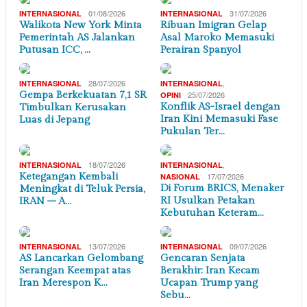
01/08/2026
31/07/2026
INTERNASIONAL
INTERNASIONAL
Walikota New York Minta
Ribuan Imigran Gelap
Pemerintah AS Jalankan
Asal Maroko Memasuki
Putusan ICC, …
Perairan Spanyol
28/07/2026
,
INTERNASIONAL
INTERNASIONAL
Gempa Berkekuatan 7,1 SR
25/07/2026
OPINI
Konflik AS-Israel dengan
Timbulkan Kerusakan
Iran Kini Memasuki Fase
Luas di Jepang
Pukulan Ter…
18/07/2026
,
INTERNASIONAL
INTERNASIONAL
Ketegangan Kembali
17/07/2026
NASIONAL
Di Forum BRICS, Menaker
Meningkat di Teluk Persia,
RI Usulkan Petakan
IRAN – A…
Kebutuhan Keteram…
13/07/2026
09/07/2026
INTERNASIONAL
INTERNASIONAL
AS Lancarkan Gelombang
Gencaran Senjata
Serangan Keempat atas
Berakhir: Iran Kecam
Iran Merespon K…
Ucapan Trump yang
Sebu…