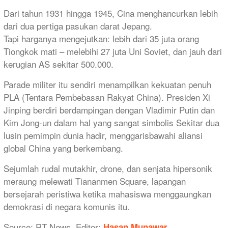
Dari tahun 1931 hingga 1945, Cina menghancurkan lebih
dari dua pertiga pasukan darat Jepang.
Tapi harganya mengejutkan: lebih dari 35 juta orang
Tiongkok mati – melebihi 27 juta Uni Soviet, dan jauh dari
kerugian AS sekitar 500.000.
Parade militer itu sendiri menampilkan kekuatan penuh
PLA (Tentara Pembebasan Rakyat China). Presiden Xi
Jinping berdiri berdampingan dengan Vladimir Putin dan
Kim Jong-un dalam hal yang sangat simbolis Sekitar dua
lusin pemimpin dunia hadir, menggarisbawahi aliansi
global China yang berkembang.
Sejumlah rudal mutakhir, drone, dan senjata hipersonik
meraung melewati Tiananmen Square, lapangan
bersejarah peristiwa ketika mahasiswa menggaungkan
demokrasi di negara komunis itu.
Source: RT News, Editor:
Hasan Munawar