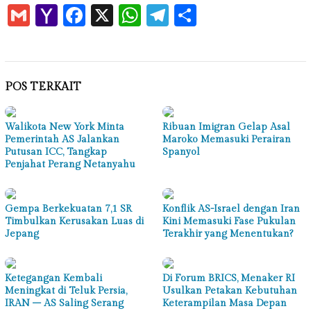
Gmail
Yahoo
Facebook
X
WhatsApp
Telegram
Share
Mail
POS TERKAIT
Walikota New York Minta
Ribuan Imigran Gelap Asal
Pemerintah AS Jalankan
Maroko Memasuki Perairan
Putusan ICC, Tangkap
Spanyol
Penjahat Perang Netanyahu
Gempa Berkekuatan 7,1 SR
Konflik AS-Israel dengan Iran
Timbulkan Kerusakan Luas di
Kini Memasuki Fase Pukulan
Jepang
Terakhir yang Menentukan?
Ketegangan Kembali
Di Forum BRICS, Menaker RI
Meningkat di Teluk Persia,
Usulkan Petakan Kebutuhan
IRAN – AS Saling Serang
Keterampilan Masa Depan