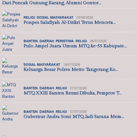
Dari Puncak Gunung Karang, Alumni Gontor…
,
05/08/2026
RELIGI
SOSIAL MASYARAKAT
Ponpes Salafiyah Al-Dzikri Terus Menceta…
,
,
,
26/07/2026
BANTEN
DAERAH
PERISTIWA
RELIGI
Pulo Ampel Juara Umum MTQ ke-55 Kabupate…
18/07/2026
SOSIAL MASYARAKAT
Keluarga Besar Polres Metro Tangerang Ko…
,
,
07/07/2026
BANTEN
DAERAH
RELIGI
MTQ XXIII Banten Resmi Dibuka, Pemprov T…
,
,
07/07/2026
BANTEN
DAERAH
RELIGI
Gubernur Andra Soni: MTQ Jadi Sarana Mem…