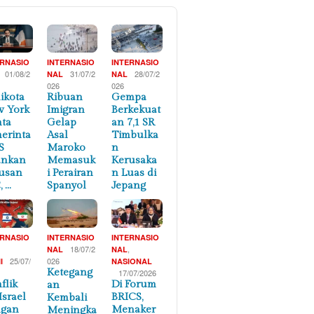
ERNASIO
INTERNASIO
INTERNASIO
01/08/2
31/07/2
28/07/2
NAL
NAL
026
026
ikota
Ribuan
Gempa
 York
Imigran
Berkekuat
ta
Gelap
an 7,1 SR
erinta
Asal
Timbulka
S
Maroko
n
ankan
Memasuk
Kerusaka
usan
i Perairan
n Luas di
, …
Spanyol
Jepang
ERNASIO
INTERNASIO
INTERNASIO
,
18/07/2
,
NAL
NAL
25/07/
026
I
NASIONAL
Ketegang
17/07/2026
flik
Di Forum
an
Israel
BRICS,
Kembali
ngan
Menaker
Meningka