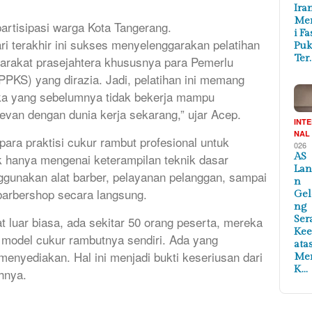
Ira
Me
partisipasi warga Kota Tangerang.
i Fa
ari terakhir ini sukses menyelenggarakan pelatihan
Puk
Ter
arakat prasejahtera khususnya para Pemerlu
PPKS) yang dirazia. Jadi, pelatihan ini memang
ka yang sebelumnya tidak bekerja mampu
van dengan dunia kerja sekarang,” ujar Acep.
INT
NAL
ra praktisi cukur rambut profesional untuk
026
k hanya mengenai keterampilan teknik dasar
AS
Lan
unakan alat barber, pelayanan pelanggan, sampai
n
barbershop secara langsung.
Ge
ng
t luar biasa, ada sekitar 50 orang peserta, mereka
Ser
Ke
odel cukur rambutnya sendiri. Ada yang
ata
menyediakan. Hal ini menjadi bukti keseriusan dari
Me
K…
ahnya.