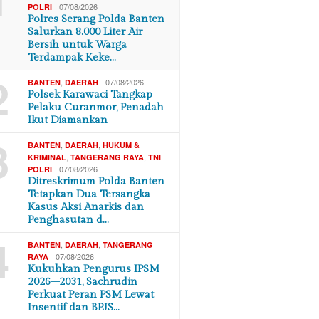
07/08/2026
POLRI
Polres Serang Polda Banten
Salurkan 8.000 Liter Air
Bersih untuk Warga
Terdampak Keke…
2
,
07/08/2026
BANTEN
DAERAH
Polsek Karawaci Tangkap
Pelaku Curanmor, Penadah
Ikut Diamankan
3
,
,
BANTEN
DAERAH
HUKUM &
,
,
KRIMINAL
TANGERANG RAYA
TNI
07/08/2026
POLRI
Ditreskrimum Polda Banten
Tetapkan Dua Tersangka
Kasus Aksi Anarkis dan
Penghasutan d…
4
,
,
BANTEN
DAERAH
TANGERANG
07/08/2026
RAYA
Kukuhkan Pengurus IPSM
2026–2031, Sachrudin
Perkuat Peran PSM Lewat
Insentif dan BPJS…