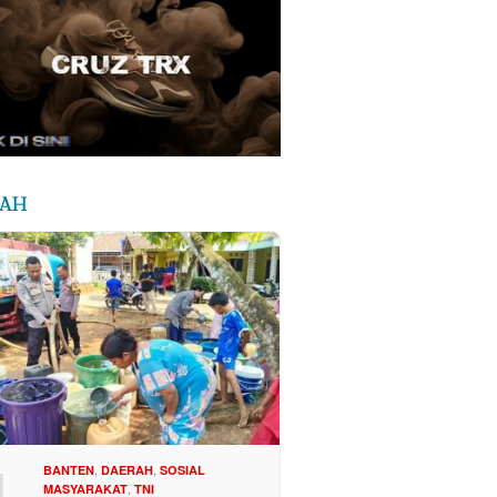
RAH
1
,
,
BANTEN
DAERAH
SOSIAL
,
MASYARAKAT
TNI