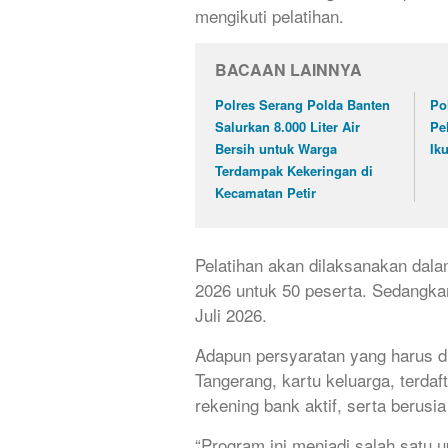
mengikuti pelatihan.
BACAAN LAINNYA
Polres Serang Polda Banten
Po
Salurkan 8.000 Liter Air
Pe
Bersih untuk Warga
Ik
Terdampak Kekeringan di
Kecamatan Petir
Pelatihan akan dilaksanakan dala
2026 untuk 50 peserta. Sedangka
Juli 2026.
Adapun persyaratan yang harus di
Tangerang, kartu keluarga, terda
rekening bank aktif, serta berusi
“Program ini menjadi salah satu