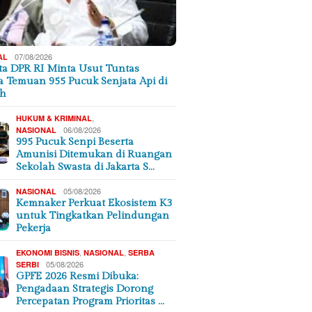
07/08/2026
AL
a DPR RI Minta Usut Tuntas
a Temuan 955 Pucuk Senjata Api di
ah
,
HUKUM & KRIMINAL
06/08/2026
NASIONAL
995 Pucuk Senpi Beserta
Amunisi Ditemukan di Ruangan
Sekolah Swasta di Jakarta S…
05/08/2026
NASIONAL
Kemnaker Perkuat Ekosistem K3
untuk Tingkatkan Pelindungan
Pekerja
,
,
EKONOMI BISNIS
NASIONAL
SERBA
05/08/2026
SERBI
GPFE 2026 Resmi Dibuka:
Pengadaan Strategis Dorong
Percepatan Program Prioritas …