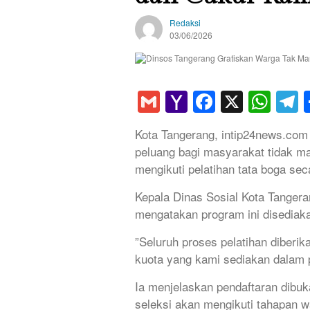
Redaksi
03/06/2026
Gmail
Yahoo
Faceboo
X
Wha
T
Mail
Kota Tangerang, intip24news.com
peluang bagi masyarakat tidak m
mengikuti pelatihan tata boga se
Kepala Dinas Sosial Kota Tanger
mengatakan program ini disediaka
”Seluruh proses pelatihan diberik
kuota yang kami sediakan dalam p
Ia menjelaskan pendaftaran dibuk
seleksi akan mengikuti tahapan 