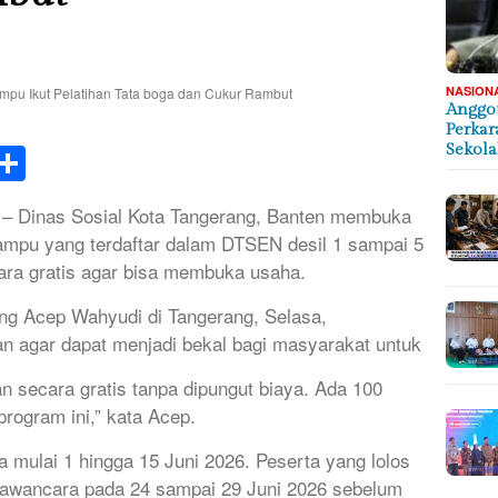
NASION
Anggot
Perkar
k
tsApp
elegram
Share
Sekol
 – Dinas Sosial Kota Tangerang, Banten membuka
ampu yang terdaftar dalam DTSEN desil 1 sampai 5
cara gratis agar bisa membuka usaha.
ang Acep Wahyudi di Tangerang, Selasa,
n agar dapat menjadi bekal bagi masyarakat untuk
an secara gratis tanpa dipungut biaya. Ada 100
rogram ini,” kata Acep.
a mulai 1 hingga 15 Juni 2026. Peserta yang lolos
wawancara pada 24 sampai 29 Juni 2026 sebelum