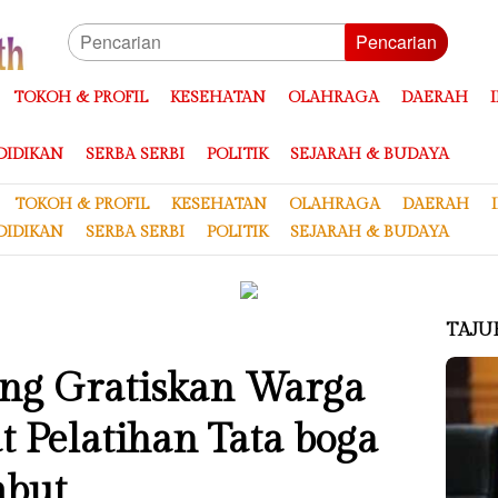
Pencarian
TOKOH & PROFIL
KESEHATAN
OLAHRAGA
DAERAH
DIDIKAN
SERBA SERBI
POLITIK
SEJARAH & BUDAYA
TOKOH & PROFIL
KESEHATAN
OLAHRAGA
DAERAH
DIDIKAN
SERBA SERBI
POLITIK
SEJARAH & BUDAYA
TAJU
ang Gratiskan Warga
 Pelatihan Tata boga
mbut