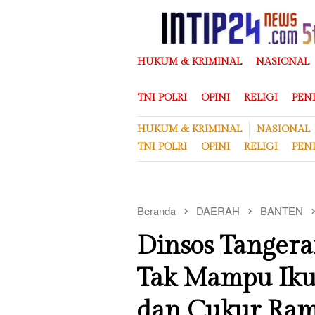
Loncat
ke
konten
HUKUM & KRIMINAL
NASIONAL
TNI POLRI
OPINI
RELIGI
PEN
HUKUM & KRIMINAL
NASIONAL
TNI POLRI
OPINI
RELIGI
PEN
Beranda
DAERAH
BANTEN
Dinsos Tanger
Tak Mampu Ikut
dan Cukur Ra