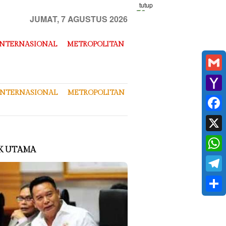
tutup
JUMAT, 7 AGUSTUS 2026
INTERNASIONAL
METROPOLITAN
Gmai
INTERNASIONAL
METROPOLITAN
Yaho
Mail
Face
X
K UTAMA
What
Tele
Shar