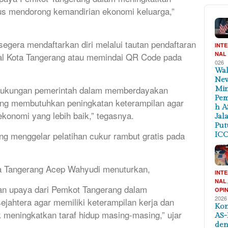
us mendorong kemandirian ekonomi keluarga,”
egera mendaftarkan diri melalui tautan pendaftaran
INT
NAL
ial Kota Tangerang atau memindai QR Code pada
026
Wal
New
k dukungan pemerintah dalam memberdayakan
Min
Pem
ng membutuhkan peningkatan keterampilan agar
h A
ekonomi yang lebih baik,” tegasnya.
Jal
Put
g menggelar pelatihan cukur rambut gratis pada
ICC
ta Tangerang Acep Wahyudi menuturkan,
INT
NAL
an upaya dari Pemkot Tangerang dalam
OPIN
2026
ahtera agar memiliki keterampilan kerja dan
Kon
 meningkatkan taraf hidup masing-masing,” ujar
AS-
de