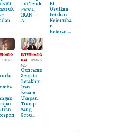
n Kini
RI
t di Teluk
masuk
Usulkan
Persia,
se
Petakan
IRAN –
ulan
Kebutuha
A…
…
n
Keteram…
ERNASIO
INTERNASIO
13/07/2
09/07/2
NAL
026
Gencaran
carka
Senjata
Berakhir:
lomba
Iran
Kecam
angan
Ucapan
empat
Trump
s Iran
yang
respon
Sebu…