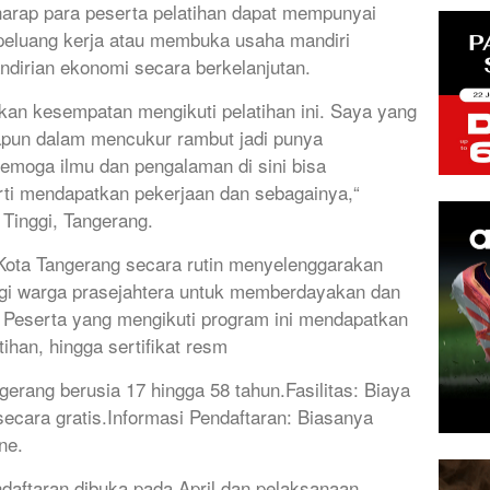
harap para peserta pelatihan dapat mempunyai
peluang kerja atau membuka usaha mandiri
dirian ekonomi secara berkelanjutan.
an kesempatan mengikuti pelatihan ini. Saya yang
pun dalam mencukur rambut jadi punya
emoga ilmu dan pengalaman di sini bisa
rti mendapatkan pekerjaan dan sebagainya,“
 Tinggi, Tangerang.
 Kota Tangerang secara rutin menyelenggarakan
agi warga prasejahtera untuk memberdayakan dan
Peserta yang mengikuti program ini mendapatkan
tihan, hingga sertifikat resm
erang berusia 17 hingga 58 tahun.Fasilitas: Biaya
 secara gratis.Informasi Pendaftaran: Biasanya
ne.
aftaran dibuka pada April dan pelaksanaan