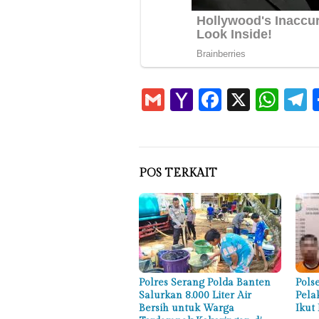
Gmail
Yahoo
Faceboo
X
Wha
T
Mail
POS TERKAIT
Polres Serang Polda Banten
Pols
Salurkan 8.000 Liter Air
Pela
Bersih untuk Warga
Ikut