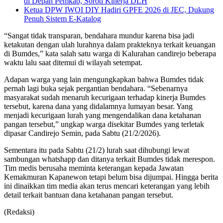
di Depan Pemkab, Soroti Kinerja DLH
Ketua DPW IWOI DIY Hadiri GPFE 2026 di JEC, Dukung
Penuh Sistem E-Katalog
“Sangat tidak transparan, bendahara mundur karena bisa jadi
ketakutan dengan ulah lurahnya dalam prakteknya terkait keuangan
di Bumdes,” kata salah satu warga di Kalurahan candirejo beberapa
waktu lalu saat ditemui di wilayah setempat.
Adapan warga yang lain mengungkapkan bahwa Bumdes tidak
pernah lagi buka sejak pergantian bendahara. “Sebenarnya
masyarakat sudah menaruh kecurigaan terhadap kinerja Bumdes
tersebut, karena dana yang didalamnya lumayan besar. Yang
menjadi kecurigaan lurah yang mengendalikan dana ketahanan
pangan tersebut,” ungkap warga disekitar Bumdes yang terletak
dipasar Candirejo Semin, pada Sabtu (21/2/2026).
Sementara itu pada Sabtu (21/2) lurah saat dihubungi lewat
sambungan whatshapp dan ditanya terkait Bumdes tidak merespon.
Tim medis berusaha meminta keterangan kepada Jawatan
Kemakmuran Kapanewon tetapi belum bisa dijumpai. Hingga berita
ini dinaikkan tim media akan terus mencari keterangan yang lebih
detail terkait bantuan dana ketahanan pangan tersebut.
(Redaksi)