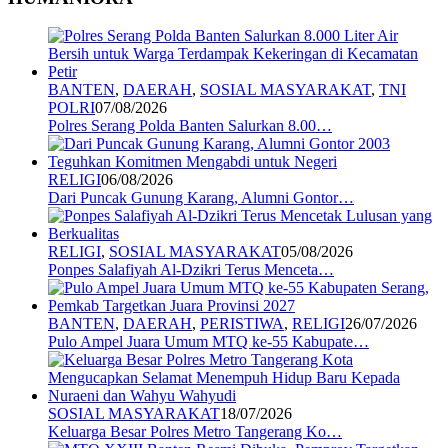
BANTEN
,
DAERAH
,
SOSIAL MASYARAKAT
,
TNI
POLRI
07/08/2026
Polres Serang Polda Banten Salurkan 8.00…
RELIGI
06/08/2026
Dari Puncak Gunung Karang, Alumni Gontor…
RELIGI
,
SOSIAL MASYARAKAT
05/08/2026
Ponpes Salafiyah Al-Dzikri Terus Menceta…
BANTEN
,
DAERAH
,
PERISTIWA
,
RELIGI
26/07/2026
Pulo Ampel Juara Umum MTQ ke-55 Kabupate…
SOSIAL MASYARAKAT
18/07/2026
Keluarga Besar Polres Metro Tangerang Ko…