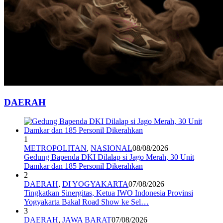
DAERAH
1
METROPOLITAN
,
NASIONAL
08/08/2026
Gedung Bapenda DKI Dilalap si Jago Merah, 30 Unit
Damkar dan 185 Personil Dikerahkan
2
DAERAH
,
DI YOGYAKARTA
07/08/2026
Tingkatkan Sinergitas, Ketua IWO Indonesia Provinsi
Yogyakarta Bakal Road Show ke Sel…
3
DAERAH
,
JAWA BARAT
07/08/2026