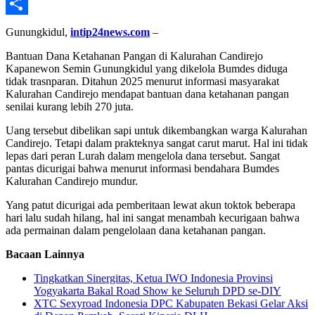
Telegram
Share
Gunungkidul,
intip24news.com
–
Bantuan Dana Ketahanan Pangan di Kalurahan Candirejo
Kapanewon Semin Gunungkidul yang dikelola Bumdes diduga
tidak trasnparan. Ditahun 2025 menurut informasi masyarakat
Kalurahan Candirejo mendapat bantuan dana ketahanan pangan
senilai kurang lebih 270 juta.
Uang tersebut dibelikan sapi untuk dikembangkan warga Kalurahan
Candirejo. Tetapi dalam prakteknya sangat carut marut. Hal ini tidak
lepas dari peran Lurah dalam mengelola dana tersebut. Sangat
pantas dicurigai bahwa menurut informasi bendahara Bumdes
Kalurahan Candirejo mundur.
Yang patut dicurigai ada pemberitaan lewat akun toktok beberapa
hari lalu sudah hilang, hal ini sangat menambah kecurigaan bahwa
ada permainan dalam pengelolaan dana ketahanan pangan.
Bacaan Lainnya
Tingkatkan Sinergitas, Ketua IWO Indonesia Provinsi
Yogyakarta Bakal Road Show ke Seluruh DPD se-DIY
XTC Sexyroad Indonesia DPC Kabupaten Bekasi Gelar Aksi