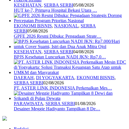
KESEHATAN
,
SERBA SERBI
05/08/2026
HUT ke-7, Primaya Hospital Bekasi Utara …
EKONOMI BISNIS
,
NASIONAL
,
SERBA
SERBI
05/08/2026
GPFE 2026 Resmi Dibuka: Pengadaan Strate…
KESEHATAN
,
SERBA SERBI
04/08/2026
BPJS Kesehatan Luncurkan NADI JKN: Rp7.0…
DAERAH
,
DI YOGYAKARTA
,
EKONOMI BISNIS
,
SERBA SERBI
02/08/2026
PT. ASTER LINK INDONESIA Perkenalkan Mes…
PARAWISATA
,
SERBA SERBI
01/08/2026
Desainer Meggie Hadiyanto Tampilkan 8 De…
Redaksi