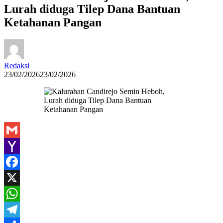
Lurah diduga Tilep Dana Bantuan
Ketahanan Pangan
Redaksi
23/02/2026
23/02/2026
Gmail
Yahoo
Mail
Facebook
X
WhatsApp