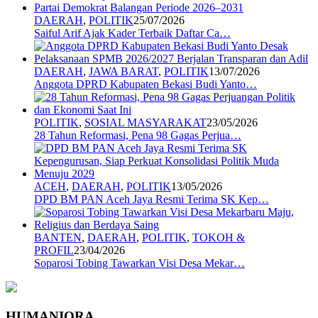
DAERAH
,
POLITIK
25/07/2026
Saiful Arif Ajak Kader Terbaik Daftar Ca…
DAERAH
,
JAWA BARAT
,
POLITIK
13/07/2026
Anggota DPRD Kabupaten Bekasi Budi Yanto…
POLITIK
,
SOSIAL MASYARAKAT
23/05/2026
28 Tahun Reformasi, Pena 98 Gagas Perjua…
ACEH
,
DAERAH
,
POLITIK
13/05/2026
DPD BM PAN Aceh Jaya Resmi Terima SK Kep…
BANTEN
,
DAERAH
,
POLITIK
,
TOKOH &
PROFIL
23/04/2026
Soparosi Tobing Tawarkan Visi Desa Mekar…
HUMANIORA