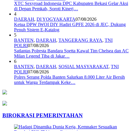
XTC Sexyroad Indonesia DPC Kabupaten Bekasi Gelar Aksi
di Depan Pemkab, Soroti Kinerj…
4
DAERAH
,
DI YOGYAKARTA
07/08/2026
Ketua DPW IWOI DIY Hadiri GPFE 2026 di JEC, Dukung
Penuh Sistem E-Katalog
5
BANTEN
,
DAERAH
,
TANGERANG RAYA
,
TNI
POLRI
07/08/2026
Satlantas Polresta Bandara Soetta Kawal Tim Chelsea dan AC
Milan Legend Tiba di Jakar…
6
BANTEN
,
DAERAH
,
SOSIAL MASYARAKAT
,
TNI
POLRI
07/08/2026
Polres Serang Polda Banten Salurkan 8.000 Liter Air Bersih
untuk Warga Terdampak Keke…
BIROKRASI PEMERINTAHAN