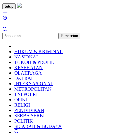
Loncat
tutup
ke
Menu
konten
Mobile
Pencarian
HUKUM & KRIMINAL
NASIONAL
TOKOH & PROFIL
KESEHATAN
OLAHRAGA
DAERAH
INTERNASIONAL
METROPOLITAN
TNI POLRI
OPINI
RELIGI
PENDIDIKAN
SERBA SERBI
POLITIK
SEJARAH & BUDAYA