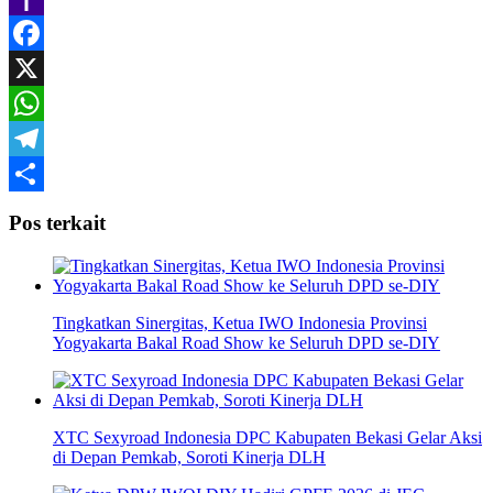
Yahoo
Mail
Facebook
X
WhatsApp
Telegram
Share
Pos terkait
Tingkatkan Sinergitas, Ketua IWO Indonesia Provinsi
Yogyakarta Bakal Road Show ke Seluruh DPD se-DIY
XTC Sexyroad Indonesia DPC Kabupaten Bekasi Gelar Aksi
di Depan Pemkab, Soroti Kinerja DLH