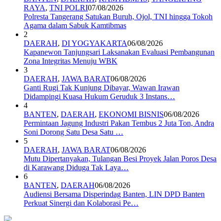
RAYA
,
TNI POLRI
07/08/2026
Polresta Tangerang Satukan Buruh, Ojol, TNI hingga Tokoh
Agama dalam Sabuk Kamtibmas
2
DAERAH
,
DI YOGYAKARTA
06/08/2026
Kapanewon Tanjungsari Laksanakan Evaluasi Pembangunan
Zona Integritas Menuju WBK
3
DAERAH
,
JAWA BARAT
06/08/2026
Ganti Rugi Tak Kunjung Dibayar, Wawan Irawan
Didampingi Kuasa Hukum Geruduk 3 Instans…
4
BANTEN
,
DAERAH
,
EKONOMI BISNIS
06/08/2026
Permintaan Jagung Industri Pakan Tembus 2 Juta Ton, Andra
Soni Dorong Satu Desa Satu …
5
DAERAH
,
JAWA BARAT
06/08/2026
Mutu Dipertanyakan, Tulangan Besi Proyek Jalan Poros Desa
di Karawang Diduga Tak Laya…
6
BANTEN
,
DAERAH
06/08/2026
Audiensi Bersama Disperindag Banten, LIN DPD Banten
Perkuat Sinergi dan Kolaborasi Pe…