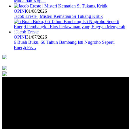
Muda dan Kop…
OPINI
01/08/2026
Jacob Ereste | Misteri Kematian Si Tukang Kritik
OPINI
31/07/2026
6 Buah Buku, 66 Tahun Bambang Isti Nugroho Seperti
Energi Pe…