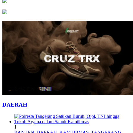
DAERAH
1
BANTEN
,
DAERAH
,
KAMTIBMAS
,
TANGERANG