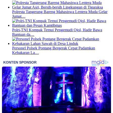
Polresta Tangerang Bareng Mahasiswa Lentera Muda Gelar
Jumat…
Polri-TNI Kompak Temui Pengemudi Ojol, Hadir Bawa
Bantuan da…
Personel Polsek Pontang Bergerak Cepat Padamkan
Kebakaran La…