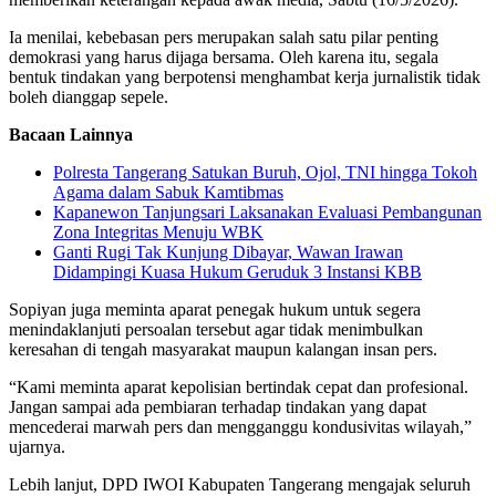
Ia menilai, kebebasan pers merupakan salah satu pilar penting
demokrasi yang harus dijaga bersama. Oleh karena itu, segala
bentuk tindakan yang berpotensi menghambat kerja jurnalistik tidak
boleh dianggap sepele.
Bacaan Lainnya
Polresta Tangerang Satukan Buruh, Ojol, TNI hingga Tokoh
Agama dalam Sabuk Kamtibmas
Kapanewon Tanjungsari Laksanakan Evaluasi Pembangunan
Zona Integritas Menuju WBK
Ganti Rugi Tak Kunjung Dibayar, Wawan Irawan
Didampingi Kuasa Hukum Geruduk 3 Instansi KBB
Sopiyan juga meminta aparat penegak hukum untuk segera
menindaklanjuti persoalan tersebut agar tidak menimbulkan
keresahan di tengah masyarakat maupun kalangan insan pers.
“Kami meminta aparat kepolisian bertindak cepat dan profesional.
Jangan sampai ada pembiaran terhadap tindakan yang dapat
mencederai marwah pers dan mengganggu kondusivitas wilayah,”
ujarnya.
Lebih lanjut, DPD IWOI Kabupaten Tangerang mengajak seluruh