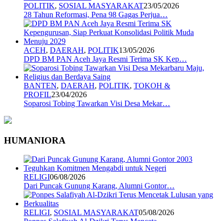
POLITIK
,
SOSIAL MASYARAKAT
23/05/2026
28 Tahun Reformasi, Pena 98 Gagas Perjua…
ACEH
,
DAERAH
,
POLITIK
13/05/2026
DPD BM PAN Aceh Jaya Resmi Terima SK Kep…
BANTEN
,
DAERAH
,
POLITIK
,
TOKOH &
PROFIL
23/04/2026
Soparosi Tobing Tawarkan Visi Desa Mekar…
HUMANIORA
RELIGI
06/08/2026
Dari Puncak Gunung Karang, Alumni Gontor…
RELIGI
,
SOSIAL MASYARAKAT
05/08/2026