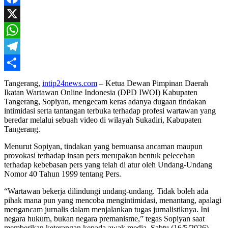
Mail
Facebook
X
WhatsApp
Telegram
Share
Tangerang,
intip24news.com
– Ketua Dewan Pimpinan Daerah
Ikatan Wartawan Online Indonesia (DPD IWOI) Kabupaten
Tangerang, Sopiyan, mengecam keras adanya dugaan tindakan
intimidasi serta tantangan terbuka terhadap profesi wartawan yang
beredar melalui sebuah video di wilayah Sukadiri, Kabupaten
Tangerang.
Menurut Sopiyan, tindakan yang bernuansa ancaman maupun
provokasi terhadap insan pers merupakan bentuk pelecehan
terhadap kebebasan pers yang telah di atur oleh Undang-Undang
Nomor 40 Tahun 1999 tentang Pers.
“Wartawan bekerja dilindungi undang-undang. Tidak boleh ada
pihak mana pun yang mencoba mengintimidasi, menantang, apalagi
mengancam jurnalis dalam menjalankan tugas jurnalistiknya. Ini
negara hukum, bukan negara premanisme,” tegas Sopiyan saat
memberikan keterangan kepada awak media, Sabtu (16/5/2026).