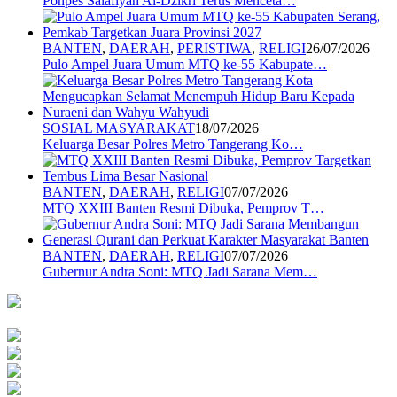
Ponpes Salafiyah Al-Dzikri Terus Menceta…
BANTEN
,
DAERAH
,
PERISTIWA
,
RELIGI
26/07/2026
Pulo Ampel Juara Umum MTQ ke-55 Kabupate…
SOSIAL MASYARAKAT
18/07/2026
Keluarga Besar Polres Metro Tangerang Ko…
BANTEN
,
DAERAH
,
RELIGI
07/07/2026
MTQ XXIII Banten Resmi Dibuka, Pemprov T…
BANTEN
,
DAERAH
,
RELIGI
07/07/2026
Gubernur Andra Soni: MTQ Jadi Sarana Mem…