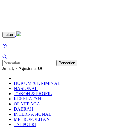
Loncat
tutup
ke
Menu
konten
Mobile
Pencarian
Jumat, 7 Agustus 2026
HUKUM & KRIMINAL
NASIONAL
TOKOH & PROFIL
KESEHATAN
OLAHRAGA
DAERAH
INTERNASIONAL
METROPOLITAN
TNI POLRI