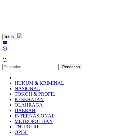
Loncat
tutup
ke
Menu
konten
Mobile
Pencarian
HUKUM & KRIMINAL
NASIONAL
TOKOH & PROFIL
KESEHATAN
OLAHRAGA
DAERAH
INTERNASIONAL
METROPOLITAN
TNI POLRI
OPINI