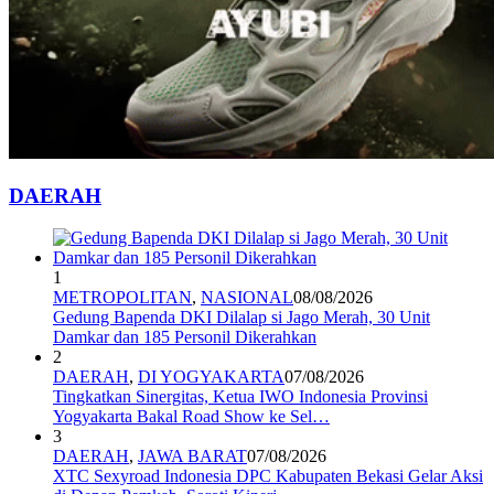
DAERAH
1
METROPOLITAN
,
NASIONAL
08/08/2026
Gedung Bapenda DKI Dilalap si Jago Merah, 30 Unit
Damkar dan 185 Personil Dikerahkan
2
DAERAH
,
DI YOGYAKARTA
07/08/2026
Tingkatkan Sinergitas, Ketua IWO Indonesia Provinsi
Yogyakarta Bakal Road Show ke Sel…
3
DAERAH
,
JAWA BARAT
07/08/2026
XTC Sexyroad Indonesia DPC Kabupaten Bekasi Gelar Aksi