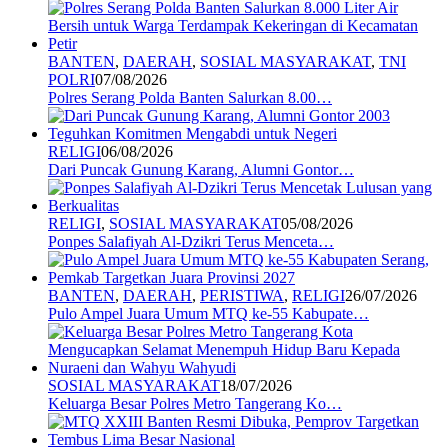
BANTEN
,
DAERAH
,
SOSIAL MASYARAKAT
,
TNI
POLRI
07/08/2026
Polres Serang Polda Banten Salurkan 8.00…
RELIGI
06/08/2026
Dari Puncak Gunung Karang, Alumni Gontor…
RELIGI
,
SOSIAL MASYARAKAT
05/08/2026
Ponpes Salafiyah Al-Dzikri Terus Menceta…
BANTEN
,
DAERAH
,
PERISTIWA
,
RELIGI
26/07/2026
Pulo Ampel Juara Umum MTQ ke-55 Kabupate…
SOSIAL MASYARAKAT
18/07/2026
Keluarga Besar Polres Metro Tangerang Ko…