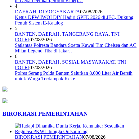
di Depan Pemkab, Soroti Kinerj…
4
DAERAH
,
DI YOGYAKARTA
07/08/2026
Ketua DPW IWOI DIY Hadiri GPFE 2026 di JEC, Dukung
Penuh Sistem E-Katalog
5
BANTEN
,
DAERAH
,
TANGERANG RAYA
,
TNI
POLRI
07/08/2026
Satlantas Polresta Bandara Soetta Kawal Tim Chelsea dan AC
Milan Legend Tiba di Jakar…
6
BANTEN
,
DAERAH
,
SOSIAL MASYARAKAT
,
TNI
POLRI
07/08/2026
Polres Serang Polda Banten Salurkan 8.000 Liter Air Bersih
untuk Warga Terdampak Keke…
BIROKRASI PEMERINTAHAN
BIROKRASI PEMERINTAHAN
07/08/2026