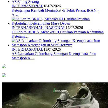
INTERNASIONAL
18/07/2026
Ketegangan Kembali Meningkat di Teluk Persia, IRAN –
A…
INTERNASIONAL
,
NASIONAL
17/07/2026
Di Forum BRICS, Menaker RI Usulkan Petakan Kebutuhan
Keteram…
INTERNASIONAL
13/07/2026
AS Lancarkan Gelombang Serangan Keempat atas Iran
Merespon K…