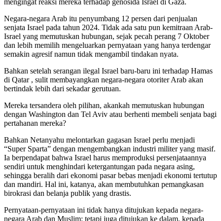
mengingat reaksi mereka terhadap genosida Israel di Gaza.
Negara-negara Arab itu penyumbang 12 persen dari penjualan
senjata Israel pada tahun 2024. Tidak ada satu pun kemitraan Arab-
Israel yang memutuskan hubungan, sejak pecah perang 7 Oktober
dan lebih memilih mengeluarkan pernyataan yang hanya terdengar
semakin agresif namun tidak mengambil tindakan nyata.
Bahkan setelah serangan ilegal Israel baru-baru ini terhadap Hamas
di Qatar , sulit membayangkan negara-negara otoriter Arab akan
bertindak lebih dari sekadar gerutuan.
Mereka tersandera oleh pilihan, akankah memutuskan hubungan
dengan Washington dan Tel Aviv atau berhenti membeli senjata bagi
pertahanan mereka?
Bahkan Netanyahu melontarkan gagasan Israel perlu menjadi
“Super Sparta” dengan mengembangkan industri militer yang masif.
Ia berpendapat bahwa Israel harus memproduksi persenjataannya
sendiri untuk menghindari ketergantungan pada negara asing,
sehingga beralih dari ekonomi pasar bebas menjadi ekonomi tertutup
dan mandiri. Hal ini, katanya, akan membutuhkan pemangkasan
birokrasi dan belanja publik yang drastis.
Pernyataan-pernyataan ini tidak hanya ditujukan kepada negara-
negara Arab dan Muslim; tetapi juga ditujukan ke dalam, kepada