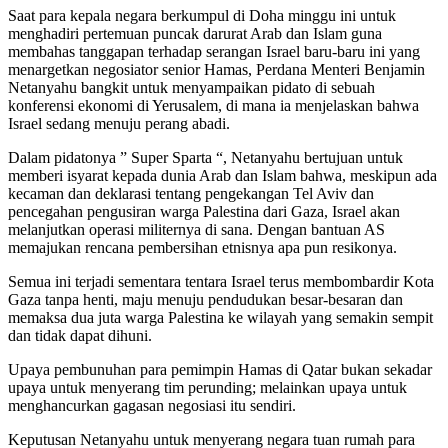
Saat para kepala negara berkumpul di Doha minggu ini untuk
menghadiri pertemuan puncak darurat Arab dan Islam guna
membahas tanggapan terhadap serangan Israel baru-baru ini yang
menargetkan negosiator senior Hamas, Perdana Menteri Benjamin
Netanyahu bangkit untuk menyampaikan pidato di sebuah
konferensi ekonomi di Yerusalem, di mana ia menjelaskan bahwa
Israel sedang menuju perang abadi.
Dalam pidatonya ” Super Sparta “, Netanyahu bertujuan untuk
memberi isyarat kepada dunia Arab dan Islam bahwa, meskipun ada
kecaman dan deklarasi tentang pengekangan Tel Aviv dan
pencegahan pengusiran warga Palestina dari Gaza, Israel akan
melanjutkan operasi militernya di sana. Dengan bantuan AS
memajukan rencana pembersihan etnisnya apa pun resikonya.
Semua ini terjadi sementara tentara Israel terus membombardir Kota
Gaza tanpa henti, maju menuju pendudukan besar-besaran dan
memaksa dua juta warga Palestina ke wilayah yang semakin sempit
dan tidak dapat dihuni.
Upaya pembunuhan para pemimpin Hamas di Qatar bukan sekadar
upaya untuk menyerang tim perunding; melainkan upaya untuk
menghancurkan gagasan negosiasi itu sendiri.
Keputusan Netanyahu untuk menyerang negara tuan rumah para