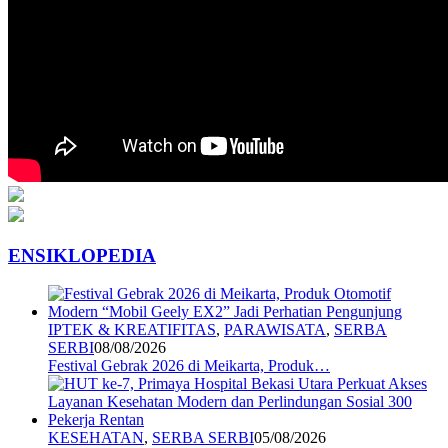
ENSIKLOPEDIA
IPTEK & KREATIFITAS
,
PARAWISATA
,
SERBA
SERBI
08/08/2026
Festival Gebrak 2026 di Meikarta, Produk…
KESEHATAN
,
SERBA SERBI
05/08/2026