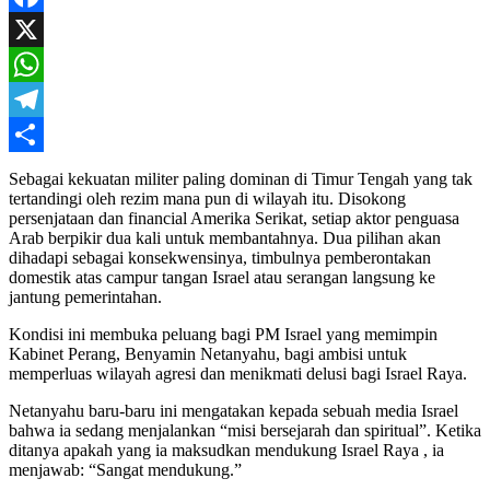
Mail
Facebook
X
WhatsApp
Telegram
Share
Sebagai kekuatan militer paling dominan di Timur Tengah yang tak
tertandingi oleh rezim mana pun di wilayah itu. Disokong
persenjataan dan financial Amerika Serikat, setiap aktor penguasa
Arab berpikir dua kali untuk membantahnya. Dua pilihan akan
dihadapi sebagai konsekwensinya, timbulnya pemberontakan
domestik atas campur tangan Israel atau serangan langsung ke
jantung pemerintahan.
Kondisi ini membuka peluang bagi PM Israel yang memimpin
Kabinet Perang, Benyamin Netanyahu, bagi ambisi untuk
memperluas wilayah agresi dan menikmati delusi bagi Israel Raya.
Netanyahu baru-baru ini mengatakan kepada sebuah media Israel
bahwa ia sedang menjalankan “misi bersejarah dan spiritual”. Ketika
ditanya apakah yang ia maksudkan mendukung Israel Raya , ia
menjawab: “Sangat mendukung.”