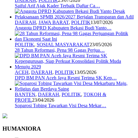
DAERAH
,
POLITIK
25/07/2026
Saiful Arif Ajak Kader Terbaik Daftar Ca…
DAERAH
,
JAWA BARAT
,
POLITIK
13/07/2026
Anggota DPRD Kabupaten Bekasi Budi Yanto…
POLITIK
,
SOSIAL MASYARAKAT
23/05/2026
28 Tahun Reformasi, Pena 98 Gagas Perjua…
ACEH
,
DAERAH
,
POLITIK
13/05/2026
DPD BM PAN Aceh Jaya Resmi Terima SK Kep…
BANTEN
,
DAERAH
,
POLITIK
,
TOKOH &
PROFIL
23/04/2026
Soparosi Tobing Tawarkan Visi Desa Mekar…
HUMANIORA