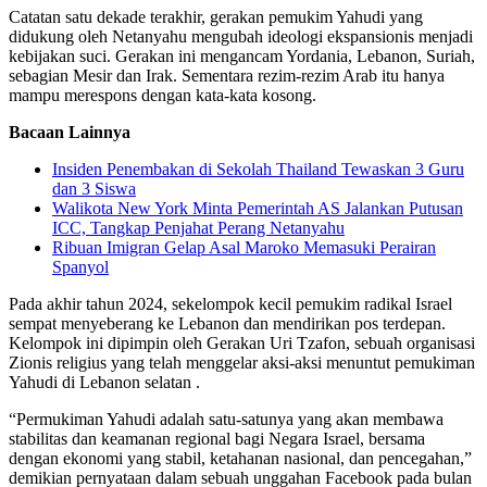
Catatan satu dekade terakhir, gerakan pemukim Yahudi yang
didukung oleh Netanyahu mengubah ideologi ekspansionis menjadi
kebijakan suci. Gerakan ini mengancam Yordania, Lebanon, Suriah,
sebagian Mesir dan Irak. Sementara rezim-rezim Arab itu hanya
mampu merespons dengan kata-kata kosong.
Bacaan Lainnya
Insiden Penembakan di Sekolah Thailand Tewaskan 3 Guru
dan 3 Siswa
Walikota New York Minta Pemerintah AS Jalankan Putusan
ICC, Tangkap Penjahat Perang Netanyahu
Ribuan Imigran Gelap Asal Maroko Memasuki Perairan
Spanyol
Pada akhir tahun 2024, sekelompok kecil pemukim radikal Israel
sempat menyeberang ke Lebanon dan mendirikan pos terdepan.
Kelompok ini dipimpin oleh Gerakan Uri Tzafon, sebuah organisasi
Zionis religius yang telah menggelar aksi-aksi menuntut pemukiman
Yahudi di Lebanon selatan .
“Permukiman Yahudi adalah satu-satunya yang akan membawa
stabilitas dan keamanan regional bagi Negara Israel, bersama
dengan ekonomi yang stabil, ketahanan nasional, dan pencegahan,”
demikian pernyataan dalam sebuah unggahan Facebook pada bulan