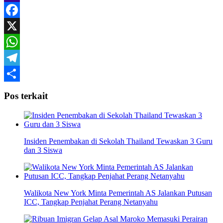
Yahoo
Mail
Facebook
X
WhatsApp
Telegram
Share
Pos terkait
Insiden Penembakan di Sekolah Thailand Tewaskan 3 Guru
dan 3 Siswa
Walikota New York Minta Pemerintah AS Jalankan Putusan
ICC, Tangkap Penjahat Perang Netanyahu