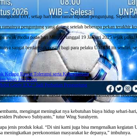
dul DIY, setiap hari libur ramai dipadati pengunjung. Seperti haln
an ramainya pengunjung yang datang setelah beberapa pekan terakhir 
 awak media pada hari Minggu tanggal 19 Januari 2025 sejak pukul
nya sangat berdampak positif bagi para pelaku UMKM itu sendiri, sert
 Kelapa Rawat Toleransi serta Kebersamaan
lan Yogo Joo Pruso
Mobil Geely EX2” Jadi Perhatian Pengunjung
at diwawancarai awak media intip24news.com memberikan beberapa k
embantu, mengingat meningkat nya kebutuhan biaya hidup sehari-hari, 
residen Prabowo Subiyanto,” tutur Wing Surahyem.
rapa jenis produk lokal. “Di sini kami juga bisa mengenalkan kegia
isa meningkatkan perekonomian masyarakat ke depanya,” imbuhnya.