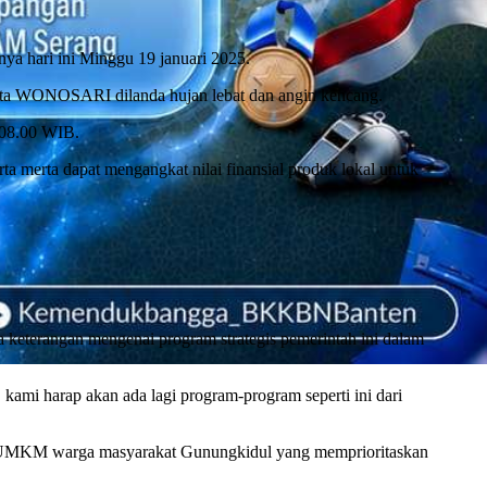
ya hari ini Minggu 19 januari 2025.
kota WONOSARI dilanda hujan lebat dan angin kencang.
 08.00 WIB.
a merta dapat mengangkat nilai finansial produk lokal untuk
eterangan mengenai program strategis pemerintah ini dalam
kami harap akan ada lagi program-program seperti ini dari
tan UMKM warga masyarakat Gunungkidul yang memprioritaskan