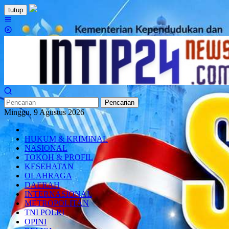
Loncat
tutup
ke
Menu
konten
Mobile
Pencarian
Minggu, 9 Agustus 2026
HUKUM & KRIMINAL
NASIONAL
TOKOH & PROFIL
KESEHATAN
OLAHRAGA
DAERAH
INTERNASIONAL
METROPOLITAN
TNI POLRI
OPINI