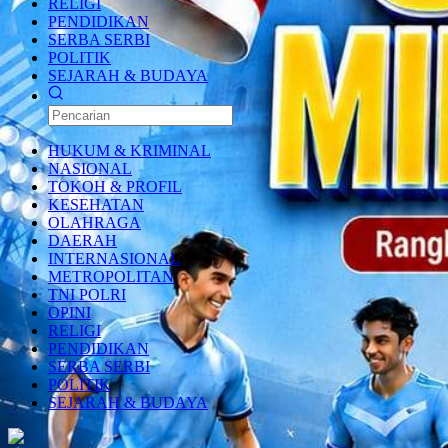
RELIGI
PENDIDIKAN
SERBA SERBI
POLITIK
SEJARAH & BUDAYA
HUKUM & KRIMINAL
NASIONAL
TOKOH & PROFIL
KESEHATAN
OLAHRAGA
DAERAH
INTERNASIONAL
METROPOLITAN
TNI POLRI
OPINI
RELIGI
PENDIDIKAN
SERBA SERBI
POLITIK
SEJARAH & BUDAYA