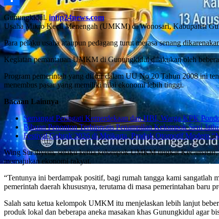
Share
Gunungkidul.
intip24news.com
Usaha Mikro Kecil Menengah (UMKM) di Wonosari, Kabupaten Gunungki
Para pelaku usaha ataupun pedagang turut merasa senang dikarenak
Kegiatan pemantauan UMKM di Gunungkidul dilakukan oleh beberapa
Program pemerintah yang diatur dalam UU No 20 Tahun 2008 ini tentu
menembus pasar yang memiliki nilai ekonomi lebih tinggi.
Bacaan Lainnya
Semangat Peringati Kemerdekaan dan HBI, Warga KPK Pondok
Ribuan Penonton Terhipnotis Penampilan Kelompok Seni Jathi
Festival Gebrak 2026 di Meikarta, Produk Otomotif Modern “
Wing Surahyem, selaku ketua kelompok UMKM tingkat Kecamatan, sa
memajukan ekonomi rakyat.
“Tentunya ini berdampak positif, bagi rumah tangga kami sangatlah m
pemerintah daerah khususnya, terutama di masa pemerintahan baru p
Salah satu ketua kelompok UMKM itu menjelaskan lebih lanjut bebe
produk lokal dan beberapa aneka masakan khas Gunungkidul agar b