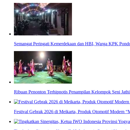
Semangat Peringati Kemerdekaan dan HBI, Warga KPK Pondok
Ribuan Penonton Terhipnotis Penampilan Kelompok Seni Jathi
Festival Gebrak 2026 di Meikarta, Produk Otomotif Modern “