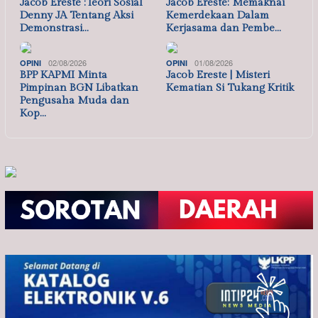
Jacob Ereste :Teori Sosial
Jacob Ereste: Memaknai
Denny JA Tentang Aksi
Kemerdekaan Dalam
Demonstrasi…
Kerjasama dan Pembe…
02/08/2026
01/08/2026
OPINI
OPINI
BPP KAPMI Minta
Jacob Ereste | Misteri
Pimpinan BGN Libatkan
Kematian Si Tukang Kritik
Pengusaha Muda dan
Kop…