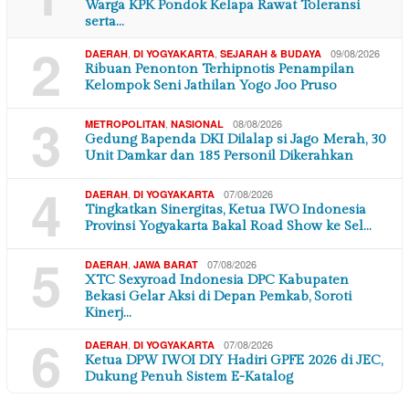
Warga KPK Pondok Kelapa Rawat Toleransi
serta…
2
,
,
09/08/2026
DAERAH
DI YOGYAKARTA
SEJARAH & BUDAYA
Ribuan Penonton Terhipnotis Penampilan
Kelompok Seni Jathilan Yogo Joo Pruso
3
,
08/08/2026
METROPOLITAN
NASIONAL
Gedung Bapenda DKI Dilalap si Jago Merah, 30
Unit Damkar dan 185 Personil Dikerahkan
4
,
07/08/2026
DAERAH
DI YOGYAKARTA
Tingkatkan Sinergitas, Ketua IWO Indonesia
Provinsi Yogyakarta Bakal Road Show ke Sel…
5
,
07/08/2026
DAERAH
JAWA BARAT
XTC Sexyroad Indonesia DPC Kabupaten
Bekasi Gelar Aksi di Depan Pemkab, Soroti
Kinerj…
6
,
07/08/2026
DAERAH
DI YOGYAKARTA
Ketua DPW IWOI DIY Hadiri GPFE 2026 di JEC,
Dukung Penuh Sistem E-Katalog