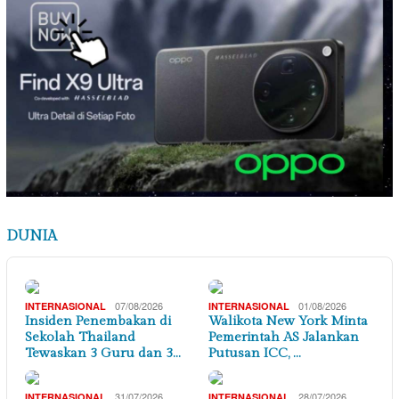
DUNIA
07/08/2026
01/08/2026
INTERNASIONAL
INTERNASIONAL
Insiden Penembakan di
Walikota New York Minta
Sekolah Thailand
Pemerintah AS Jalankan
Tewaskan 3 Guru dan 3…
Putusan ICC, …
31/07/2026
28/07/2026
INTERNASIONAL
INTERNASIONAL