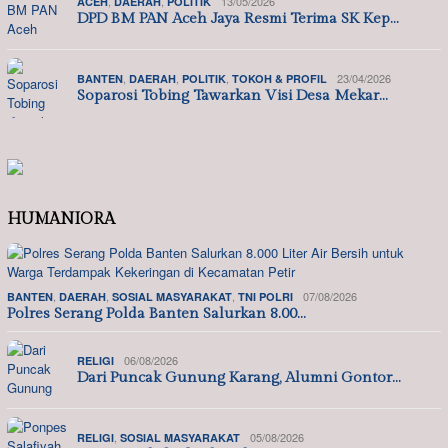
,
,
13/05/2026
ACEH
DAERAH
POLITIK
DPD BM PAN Aceh Jaya Resmi Terima SK Kep…
,
,
,
23/04/2026
BANTEN
DAERAH
POLITIK
TOKOH & PROFIL
Soparosi Tobing Tawarkan Visi Desa Mekar…
HUMANIORA
,
,
,
07/08/2026
BANTEN
DAERAH
SOSIAL MASYARAKAT
TNI POLRI
Polres Serang Polda Banten Salurkan 8.00…
06/08/2026
RELIGI
Dari Puncak Gunung Karang, Alumni Gontor…
,
05/08/2026
RELIGI
SOSIAL MASYARAKAT