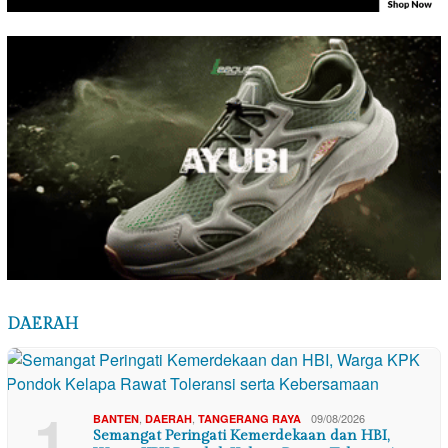
DAERAH
1
,
,
09/08/2026
BANTEN
DAERAH
TANGERANG RAYA
Semangat Peringati Kemerdekaan dan HBI,