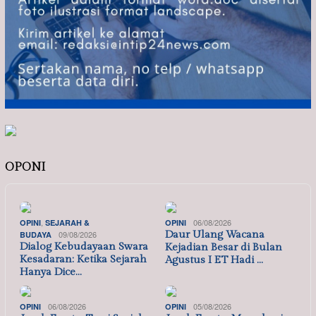
OPONI
,
06/08/2026
OPINI
SEJARAH &
OPINI
09/08/2026
Daur Ulang Wacana
BUDAYA
Dialog Kebudayaan Swara
Kejadian Besar di Bulan
Kesadaran: Ketika Sejarah
Agustus I ET Hadi …
Hanya Dice…
06/08/2026
05/08/2026
OPINI
OPINI