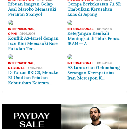
Ribuan Imigran Gelap
Gempa Berkekuatan 7,1 SR
Asal Maroko Memasuki
Timbulkan Kerusakan
Perairan Spanyol
Luas di Jepang
,
18/07/2026
INTERNASIONAL
INTERNASIONAL
25/07/2026
Ketegangan Kembali
OPINI
Konflik AS-Israel dengan
Meningkat di Teluk Persia,
Iran Kini Memasuki Fase
IRAN – A…
Pukulan Ter…
,
13/07/2026
INTERNASIONAL
INTERNASIONAL
17/07/2026
AS Lancarkan Gelombang
NASIONAL
Di Forum BRICS, Menaker
Serangan Keempat atas
RI Usulkan Petakan
Iran Merespon K…
Kebutuhan Keteram…