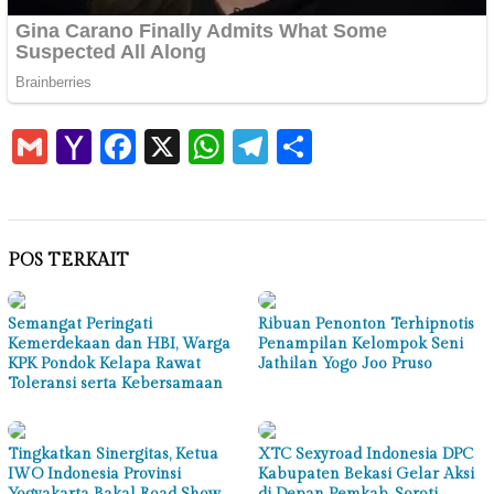
Gmail
Yahoo
Facebook
X
WhatsApp
Telegram
Share
Mail
POS TERKAIT
Semangat Peringati
Ribuan Penonton Terhipnotis
Kemerdekaan dan HBI, Warga
Penampilan Kelompok Seni
KPK Pondok Kelapa Rawat
Jathilan Yogo Joo Pruso
Toleransi serta Kebersamaan
Tingkatkan Sinergitas, Ketua
XTC Sexyroad Indonesia DPC
IWO Indonesia Provinsi
Kabupaten Bekasi Gelar Aksi
Yogyakarta Bakal Road Show
di Depan Pemkab, Soroti