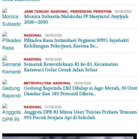
,
,
,
08/08/2026
JAWA TENGAH
NASIONAL
PENDIDIKAN
PERISTIWA
Monica Subastia Nahkodai PP Nasyiatul Aisyiyah
2026–2030
08/08/2026
NASIONAL
Pilkades Rasa Intimidasi: Pegawai SPPG Jayabakti
Kehilangan Pekerjaan, Karena Be…
08/08/2026
NASIONAL
Semarak Kemerdekaan RI ke-81, Kecamatan
Karawaci Gelar Gerak Jalan Sehat
,
08/08/2026
METROPOLITAN
NASIONAL
Gedung Bapenda DKI Dilalap si Jago Merah, 30 Unit
Damkar dan 185 Personil Dikera…
07/08/2026
NASIONAL
Anggota DPR RI Minta Usut Tuntas Perkara Temuan
955 Pucuk Senjata Api di Sekolah