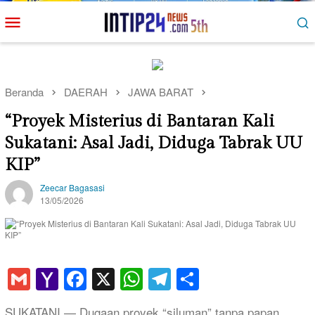
Loncat
Menu
ke
Mobile
konten
Beranda
DAERAH
JAWA BARAT
“Proyek Misterius di Bantaran Kali
Sukatani: Asal Jadi, Diduga Tabrak UU
KIP”
Zeecar Bagasasi
13/05/2026
Gmail
Yahoo
Facebook
X
WhatsApp
Telegram
Share
Mail
SUKATANI — Dugaan proyek “siluman” tanpa papan