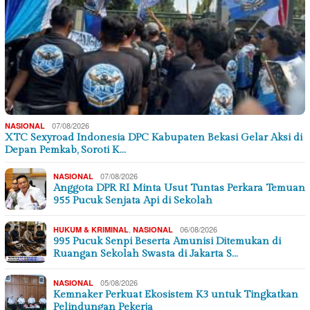
07/08/2026
NASIONAL
XTC Sexyroad Indonesia DPC Kabupaten Bekasi Gelar Aksi di
Depan Pemkab, Soroti K…
07/08/2026
NASIONAL
Anggota DPR RI Minta Usut Tuntas Perkara Temuan
955 Pucuk Senjata Api di Sekolah
,
06/08/2026
HUKUM & KRIMINAL
NASIONAL
995 Pucuk Senpi Beserta Amunisi Ditemukan di
Ruangan Sekolah Swasta di Jakarta S…
05/08/2026
NASIONAL
Kemnaker Perkuat Ekosistem K3 untuk Tingkatkan
Pelindungan Pekerja