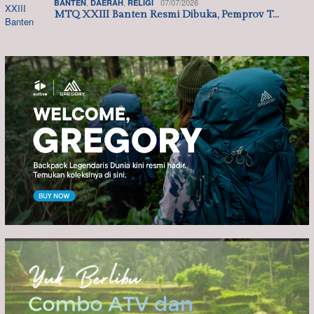
,
,
07/07/2026
BANTEN
DAERAH
RELIGI
MTQ XXIII Banten Resmi Dibuka, Pemprov T…