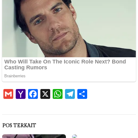
Gmail
Yahoo
Facebook
X
WhatsApp
Telegram
Share
Mail
POS TERKAIT