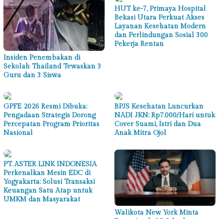
HUT ke-7, Primaya Hospital
Bekasi Utara Perkuat Akses
Layanan Kesehatan Modern
dan Perlindungan Sosial 300
Pekerja Rentan
Insiden Penembakan di
Sekolah Thailand Tewaskan 3
Guru dan 3 Siswa
GPFE 2026 Resmi Dibuka:
BPJS Kesehatan Luncurkan
Pengadaan Strategis Dorong
NADI JKN: Rp7.000/Hari untuk
Percepatan Program Prioritas
Cover Suami, Istri dan Dua
Nasional
Anak Mitra Ojol
PT. ASTER LINK INDONESIA
Perkenalkan Mesin EDC di
Yogyakarta: Solusi Transaksi
Keuangan Satu Atap untuk
UMKM dan Masyarakat
Walikota New York Minta