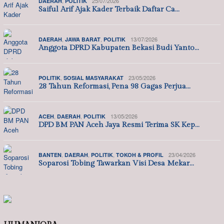
,
25/07/2026
DAERAH
POLITIK
Saiful Arif Ajak Kader Terbaik Daftar Ca…
,
,
13/07/2026
DAERAH
JAWA BARAT
POLITIK
Anggota DPRD Kabupaten Bekasi Budi Yanto…
,
23/05/2026
POLITIK
SOSIAL MASYARAKAT
28 Tahun Reformasi, Pena 98 Gagas Perjua…
,
,
13/05/2026
ACEH
DAERAH
POLITIK
DPD BM PAN Aceh Jaya Resmi Terima SK Kep…
,
,
,
23/04/2026
BANTEN
DAERAH
POLITIK
TOKOH & PROFIL
Soparosi Tobing Tawarkan Visi Desa Mekar…