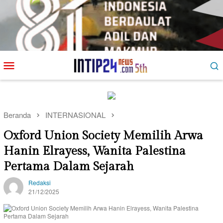
Loncat
Menu
ke
Mobile
konten
Beranda
INTERNASIONAL
Oxford Union Society Memilih Arwa
Hanin Elrayess, Wanita Palestina
Pertama Dalam Sejarah
Redaksi
21/12/2025