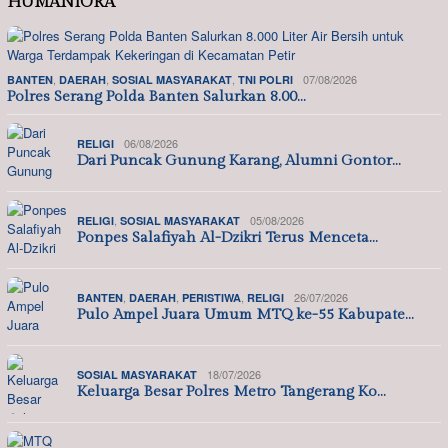
HUMANIORA
,
,
,
07/08/2026
BANTEN
DAERAH
SOSIAL MASYARAKAT
TNI POLRI
Polres Serang Polda Banten Salurkan 8.00…
06/08/2026
RELIGI
Dari Puncak Gunung Karang, Alumni Gontor…
,
05/08/2026
RELIGI
SOSIAL MASYARAKAT
Ponpes Salafiyah Al-Dzikri Terus Menceta…
,
,
,
26/07/2026
BANTEN
DAERAH
PERISTIWA
RELIGI
Pulo Ampel Juara Umum MTQ ke-55 Kabupate…
18/07/2026
SOSIAL MASYARAKAT
Keluarga Besar Polres Metro Tangerang Ko…