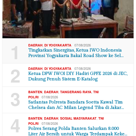
1
,
07/08/2026
DAERAH
DI YOGYAKARTA
Tingkatkan Sinergitas, Ketua IWO Indonesia
Provinsi Yogyakarta Bakal Road Show ke Sel…
2
,
07/08/2026
DAERAH
DI YOGYAKARTA
Ketua DPW IWOI DIY Hadiri GPFE 2026 di JEC,
Dukung Penuh Sistem E-Katalog
3
,
,
,
BANTEN
DAERAH
TANGERANG RAYA
TNI
07/08/2026
POLRI
Satlantas Polresta Bandara Soetta Kawal Tim
Chelsea dan AC Milan Legend Tiba di Jakar…
4
,
,
,
BANTEN
DAERAH
SOSIAL MASYARAKAT
TNI
07/08/2026
POLRI
Polres Serang Polda Banten Salurkan 8.000
Liter Air Bersih untuk Warga Terdampak Keke…