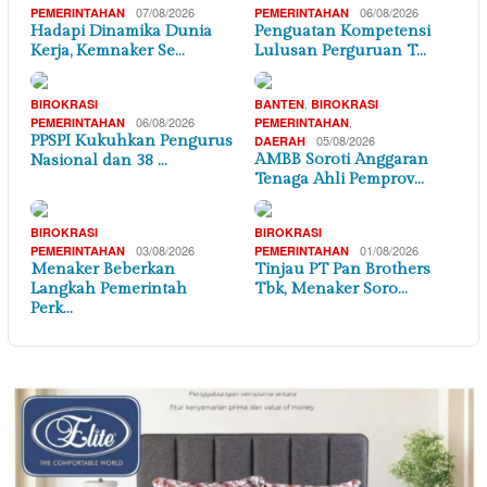
07/08/2026
06/08/2026
PEMERINTAHAN
PEMERINTAHAN
Hadapi Dinamika Dunia
Penguatan Kompetensi
Kerja, Kemnaker Se…
Lulusan Perguruan T…
,
BIROKRASI
BANTEN
BIROKRASI
06/08/2026
,
PEMERINTAHAN
PEMERINTAHAN
PPSPI Kukuhkan Pengurus
05/08/2026
DAERAH
AMBB Soroti Anggaran
Nasional dan 38 …
Tenaga Ahli Pemprov…
BIROKRASI
BIROKRASI
03/08/2026
01/08/2026
PEMERINTAHAN
PEMERINTAHAN
Menaker Beberkan
Tinjau PT Pan Brothers
Langkah Pemerintah
Tbk, Menaker Soro…
Perk…