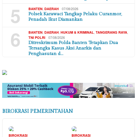
5
,
07/08/2026
BANTEN
DAERAH
Polsek Karawaci Tangkap Pelaku Curanmor,
Penadah Ikut Diamankan
6
,
,
,
,
BANTEN
DAERAH
HUKUM & KRIMINAL
TANGERANG RAYA
07/08/2026
TNI POLRI
Ditreskrimum Polda Banten Tetapkan Dua
Tersangka Kasus Aksi Anarkis dan
Penghasutan d…
BIROKRASI PEMERINTAHAN
BIROKRASI
BIROKRASI