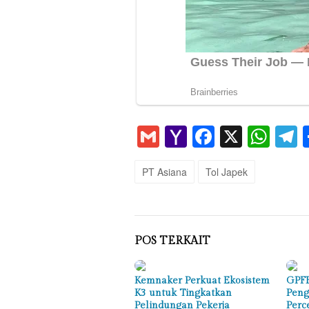
Gmail
Yahoo
Faceboo
X
Wha
T
Mail
PT Asiana
Tol Japek
POS TERKAIT
Kemnaker Perkuat Ekosistem
GPFE
K3 untuk Tingkatkan
Peng
Pelindungan Pekerja
Perc