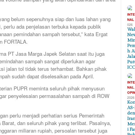
INT
n yang belum sepenuhnya siap dan luas lahan yang
NAL
026
, perlu ada penjelasan terbuka kepada publik
Wal
anaan pemindahan sampah tersebut,” kata Ergat
New
Min
kan FORTALA.
Pem
h A
ama PT Jasa Marga Japek Selatan saat itu juga
Jal
mindahan sampah sangat diperlukan agar
Put
ICC
 jalan tol tidak terus terhambat. Bahkan pihak
pah sudah dapat diselesaikan pada April.
INT
nterian PUPR meminta seluruh pihak menyusun
NAL
OPIN
 agar penyelesaian permasalahan sampah di ROW
2026
Kon
AS-
de
gan perlu menjadi perhatian serius Pemerintah
Ira
arat, dan seluruh pihak yang terlibat. Pasalnya,
Me
garan miliaran rupiah, persoalan tersebut juga
i Fa
Puk