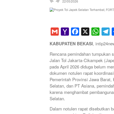
22/05/2026
Gmail
Yahoo
Faceboo
X
Wha
T
Mail
, intip24n
KABUPATEN BEKASI
Rencana pemindahan tumpukan sa
Jalan Tol Jakarta-Cikampek (Jape
pada April 2026 diduga belum me
dokumen notulen rapat koordinas
Pemerintah Provinsi Jawa Barat
Selatan, dan PT Asiana, pemindah
karena menghambat pembangunan p
Selatan.
Dalam notulen rapat disebutkan 