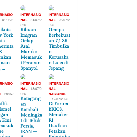
ERNASIO
INTERNASIO
INTERNASIO
01/08/2
31/07/2
28/07/2
NAL
NAL
026
026
ikota
Ribuan
Gempa
 York
Imigran
Berkekuat
ta
Gelap
an 7,1 SR
erinta
Asal
Timbulka
S
Maroko
n
ankan
Memasuk
Kerusaka
usan
i Perairan
n Luas di
, …
Spanyol
Jepang
ERNASIO
INTERNASIO
INTERNASIO
,
18/07/2
,
NAL
NAL
25/07/
026
I
NASIONAL
Ketegang
17/07/2026
flik
Di Forum
an
Israel
BRICS,
Kembali
ngan
Menaker
Meningka
n Kini
RI
t di Teluk
masuk
Usulkan
Persia,
se
Petakan
IRAN –
ulan
Kebutuha