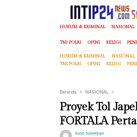
Loncat
ke
konten
HUKUM & KRIMINAL
NASIONAL
TNI POLRI
OPINI
RELIGI
PEN
HUKUM & KRIMINAL
NASIONAL
TNI POLRI
OPINI
RELIGI
PEN
Beranda
NASIONAL
Proyek Tol Jape
FORTALA Perta
Suryo Sutowijoyo