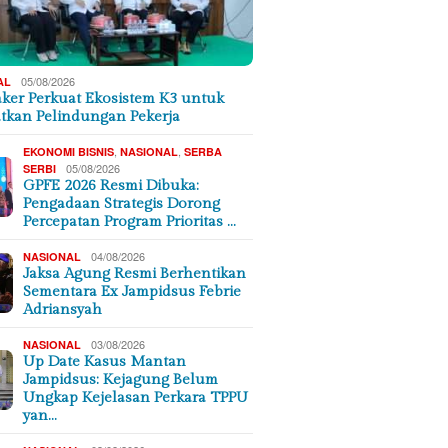
05/08/2026
AL
er Perkuat Ekosistem K3 untuk
tkan Pelindungan Pekerja
,
,
EKONOMI BISNIS
NASIONAL
SERBA
05/08/2026
SERBI
GPFE 2026 Resmi Dibuka:
Pengadaan Strategis Dorong
Percepatan Program Prioritas …
04/08/2026
NASIONAL
Jaksa Agung Resmi Berhentikan
Sementara Ex Jampidsus Febrie
Adriansyah
03/08/2026
NASIONAL
Up Date Kasus Mantan
Jampidsus: Kejagung Belum
Ungkap Kejelasan Perkara TPPU
yan…