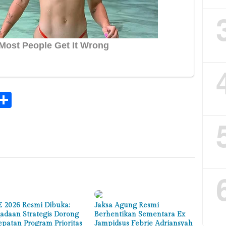
k
tsApp
elegram
Share
 2026 Resmi Dibuka:
Jaksa Agung Resmi
adaan Strategis Dorong
Berhentikan Sementara Ex
epatan Program Prioritas
Jampidsus Febrie Adriansyah