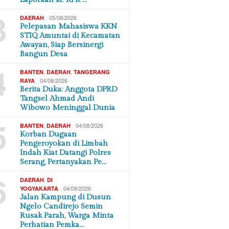
3
05/08/2026
DAERAH
Pelepasan Mahasiswa KKN
STIQ Amuntai di Kecamatan
Awayan, Siap Bersinergi
Bangun Desa
4
,
,
BANTEN
DAERAH
TANGERANG
04/08/2026
RAYA
Berita Duka: Anggota DPRD
Tangsel Ahmad Andi
Wibowo Meninggal Dunia
5
,
04/08/2026
BANTEN
DAERAH
Korban Dugaan
Pengeroyokan di Limbah
Indah Kiat Datangi Polres
Serang, Pertanyakan Pe…
6
,
DAERAH
DI
04/08/2026
YOGYAKARTA
Jalan Kampung di Dusun
Ngelo Candirejo Semin
Rusak Parah, Warga Minta
Perhatian Pemka…