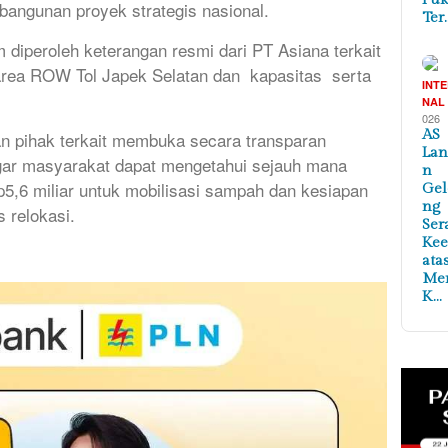
bangunan proyek strategis nasional.
Ter
um diperoleh keterangan resmi dari PT Asiana terkait
area ROW Tol Japek Selatan dan kapasitas serta
INT
NAL
026
AS
 pihak terkait membuka secara transparan
Lan
gar masyarakat dapat mengetahui sejauh mana
n
5,6 miliar untuk mobilisasi sampah dan kesiapan
Ge
ng
 relokasi.
Ser
Ke
ata
Me
K…