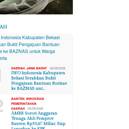
RAH
1
,
06/08/2026
DAERAH
JAWA BARAT
IWO Indonesia Kabupaten
Bekasi Serahkan Bukti
Pengajuan Bantuan Rutisae
ke BAZNAS unt…
2
,
BANTEN
BIROKRASI
,
PEMERINTAHAN
05/08/2026
DAERAH
AMBB Soroti Anggaran
Tenaga Ahli Pemprov
Banten Rp55,47 Miliar, Siap
Laporkan ke KPK …