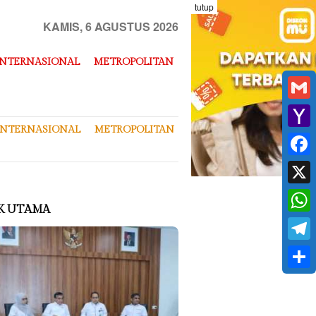
tutup
KAMIS, 6 AGUSTUS 2026
INTERNASIONAL
METROPOLITAN
Gmai
INTERNASIONAL
METROPOLITAN
Yaho
Mail
Face
X
K UTAMA
What
Tele
Shar