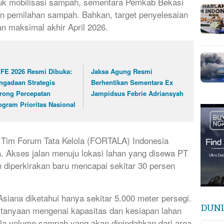
ntuk mobilisasi sampah, sementara Pemkab Bekasi
n pemilahan sampah. Bahkan, target penyelesaian
an maksimal akhir April 2026.
FE 2026 Resmi Dibuka:
Jaksa Agung Resmi
ngadaan Strategis
Berhentikan Sementara Ex
rong Percepatan
Jampidsus Febrie Adriansyah
ogram Prioritas Nasional
n Tim Forum Tata Kelola (FORTALA) Indonesia
 Akses jalan menuju lokasi lahan yang disewa PT
diperkirakan baru mencapai sekitar 30 persen
Asiana diketahui hanya sekitar 5.000 meter persegi.
DUNI
rtanyaan mengenai kapasitas dan kesiapan lahan
a volume sampah yang akan dipindahkan dari area