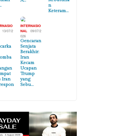
A…
…
n
Keteram…
ERNASIO
INTERNASIO
13/07/2
09/07/2
NAL
026
Gencaran
carka
Senjata
Berakhir:
lomba
Iran
Kecam
angan
Ucapan
empat
Trump
s Iran
yang
respon
Sebu…