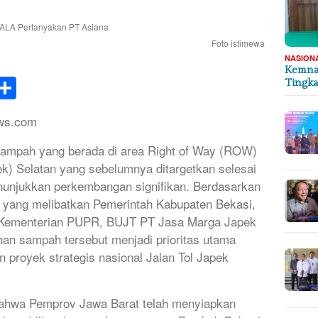
Foto istimewa
NASION
Kemnak
k
tsApp
elegram
Share
Tingka
ews.com
mpah yang berada di area Right of Way (ROW)
k) Selatan yang sebelumnya ditargetkan selesai
nunjukkan perkembangan signifikan. Berdasarkan
i yang melibatkan Pemerintah Kabupaten Bekasi,
, Kementerian PUPR, BUJT PT Jasa Marga Japek
an sampah tersebut menjadi prioritas utama
royek strategis nasional Jalan Tol Japek
bahwa Pemprov Jawa Barat telah menyiapkan