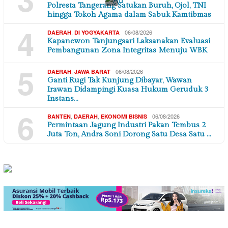
×
Polresta Tangerang Satukan Buruh, Ojol, TNI
hingga Tokoh Agama dalam Sabuk Kamtibmas
4
,
06/08/2026
DAERAH
DI YOGYAKARTA
Kapanewon Tanjungsari Laksanakan Evaluasi
Pembangunan Zona Integritas Menuju WBK
5
,
06/08/2026
DAERAH
JAWA BARAT
Ganti Rugi Tak Kunjung Dibayar, Wawan
Irawan Didampingi Kuasa Hukum Geruduk 3
Instans…
6
,
,
06/08/2026
BANTEN
DAERAH
EKONOMI BISNIS
Permintaan Jagung Industri Pakan Tembus 2
Juta Ton, Andra Soni Dorong Satu Desa Satu …