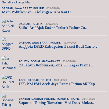
,
,
03/08/2026
DAERAH
JAWA BARAT
POLITIK
Main Politik? Siap Kehilangan Jabatan! C…
,
25/07/2026
DAERAH
POLITIK
Saiful Arif Ajak Kader Terbaik Daftar Ca…
,
,
13/07/2026
DAERAH
JAWA BARAT
POLITIK
Anggota DPRD Kabupaten Bekasi Budi Yanto…
,
23/05/2026
POLITIK
SOSIAL MASYARAKAT
28 Tahun Reformasi, Pena 98 Gagas Perjua…
,
,
13/05/2026
ACEH
DAERAH
POLITIK
DPD BM PAN Aceh Jaya Resmi Terima SK Kep…
,
,
,
23/04/2026
BANTEN
DAERAH
POLITIK
TOKOH & PROFIL
Soparosi Tobing Tawarkan Visi Desa Mekar…