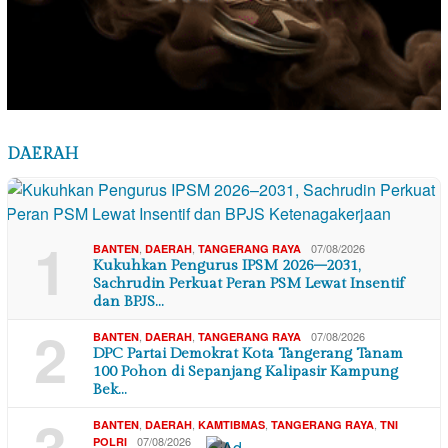
DAERAH
1
,
,
07/08/2026
BANTEN
DAERAH
TANGERANG RAYA
Kukuhkan Pengurus IPSM 2026–2031,
Sachrudin Perkuat Peran PSM Lewat Insentif
dan BPJS…
2
,
,
07/08/2026
BANTEN
DAERAH
TANGERANG RAYA
DPC Partai Demokrat Kota Tangerang Tanam
100 Pohon di Sepanjang Kalipasir Kampung
Bek…
3
,
,
,
,
BANTEN
DAERAH
KAMTIBMAS
TANGERANG RAYA
TNI
07/08/2026
POLRI