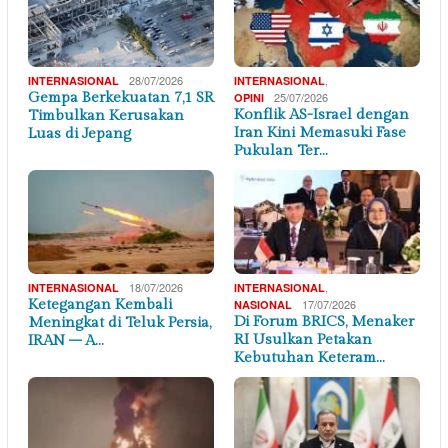
28/07/2026
,
INTERNASIONAL
INTERNASIONAL
Gempa Berkekuatan 7,1 SR
25/07/2026
OPINI
Konflik AS-Israel dengan
Timbulkan Kerusakan
Iran Kini Memasuki Fase
Luas di Jepang
Pukulan Ter…
18/07/2026
,
INTERNASIONAL
INTERNASIONAL
Ketegangan Kembali
17/07/2026
NASIONAL
Di Forum BRICS, Menaker
Meningkat di Teluk Persia,
RI Usulkan Petakan
IRAN – A…
Kebutuhan Keteram…