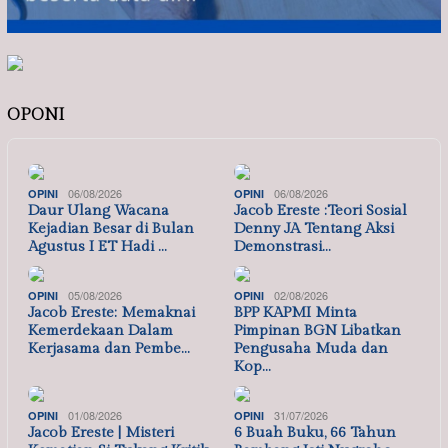
OPONI
06/08/2026
06/08/2026
OPINI
OPINI
Daur Ulang Wacana
Jacob Ereste :Teori Sosial
Kejadian Besar di Bulan
Denny JA Tentang Aksi
Agustus I ET Hadi …
Demonstrasi…
05/08/2026
02/08/2026
OPINI
OPINI
Jacob Ereste: Memaknai
BPP KAPMI Minta
Kemerdekaan Dalam
Pimpinan BGN Libatkan
Kerjasama dan Pembe…
Pengusaha Muda dan
Kop…
01/08/2026
31/07/2026
OPINI
OPINI
Jacob Ereste | Misteri
6 Buah Buku, 66 Tahun