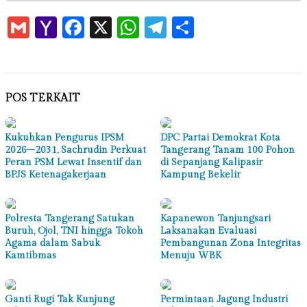
Gmail
Yahoo
Facebook
X
WhatsApp
Telegram
Share
Mail
POS TERKAIT
Kukuhkan Pengurus IPSM
DPC Partai Demokrat Kota
2026–2031, Sachrudin Perkuat
Tangerang Tanam 100 Pohon
Peran PSM Lewat Insentif dan
di Sepanjang Kalipasir
BPJS Ketenagakerjaan
Kampung Bekelir
Polresta Tangerang Satukan
Kapanewon Tanjungsari
Buruh, Ojol, TNI hingga Tokoh
Laksanakan Evaluasi
Agama dalam Sabuk
Pembangunan Zona Integritas
Kamtibmas
Menuju WBK
Ganti Rugi Tak Kunjung
Permintaan Jagung Industri