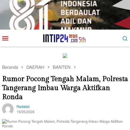
Loncat
Menu
ke
Mobile
konten
Beranda
DAERAH
BANTEN
Rumor Pocong Tengah Malam, Polresta
Tangerang Imbau Warga Aktifkan
Ronda
Redaksi
19/05/2026