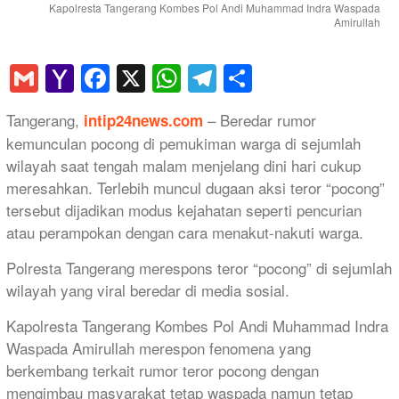
Kapolresta Tangerang Kombes Pol Andi Muhammad Indra Waspada
Amirullah
Gmail
Yahoo
Facebook
X
WhatsApp
Telegram
Share
Mail
Tangerang,
– Beredar rumor
intip24news.com
kemunculan pocong di pemukiman warga di sejumlah
wilayah saat tengah malam menjelang dini hari cukup
meresahkan. Terlebih muncul dugaan aksi teror “pocong”
tersebut dijadikan modus kejahatan seperti pencurian
atau perampokan dengan cara menakut-nakuti warga.
Polresta Tangerang merespons teror “pocong” di sejumlah
wilayah yang viral beredar di media sosial.
Kapolresta Tangerang Kombes Pol Andi Muhammad Indra
Waspada Amirullah merespon fenomena yang
berkembang terkait rumor teror pocong dengan
mengimbau masyarakat tetap waspada namun tetap