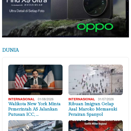
DUNIA
01/08/2026
31/07/2026
INTERNASIONAL
INTERNASIONAL
Walikota New York Minta
Ribuan Imigran Gelap
Pemerintah AS Jalankan
Asal Maroko Memasuki
Putusan ICC, …
Perairan Spanyol